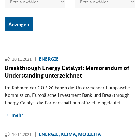
Anzeigen
EN­ER­GIE
10.11.2021
Breakth­rough En­er­gy Ca­ta­lyst: Me­mo­ran­dum of
Un­der­stan­ding un­ter­zeich­net
Im Rah­men der COP 26 haben die Un­ter­zeich­ner Eu­ro­päi­sche
Kom­mis­si­on, Eu­ro­päi­sche In­vest­ment Bank und Breakth­rough
En­er­gy Ca­ta­lyst die Part­ner­schaft nun of­fi­zi­ell ein­ge­läu­tet.
mehr
EN­ER­GIE, KLIMA, MO­BI­LI­TÄT
10.11.2021