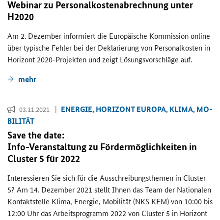
We­bi­nar zu Per­so­nal­kos­ten­ab­rech­nung unter
H2020
Am 2. De­zem­ber in­for­miert die Eu­ro­päi­sche Kom­mis­si­on
online
über ty­pi­sche Feh­ler bei der De­kla­rie­rung von Per­so­nal­kos­ten in
Ho­ri­zont 2020-​Projekten und zeigt Lö­sungs­vor­schlä­ge auf.
mehr
EN­ER­GIE, HO­RI­ZONT EU­RO­PA, KLIMA, MO­
03.11.2021
BI­LI­TÄT
Save the date:
Info-​Veranstaltung zu För­der­mög­lich­kei­ten in
Clus­ter 5 für 2022
In­ter­es­sie­ren Sie sich für die Aus­schrei­bungs­the­men in
Cluster
5? Am 14. De­zem­ber 2021 stellt Ihnen das
Team
der Na­tio­na­len
Kon­takt­stel­le Klima, En­er­gie, Mo­bi­li­tät (NKS KEM) von 10:00 bis
12:00 Uhr das Ar­beits­pro­gramm 2022 von
Cluster
5 in Ho­ri­zont