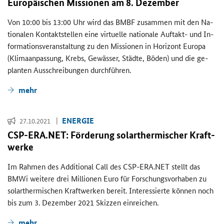
Eu­ro­päi­schen Mis­sio­nen am 8. De­zem­ber
Von 10:00 bis 13:00 Uhr wird das BMBF zu­sam­men mit den Na­
tio­na­len Kon­takt­stel­len eine vir­tu­el­le na­tio­na­le Auftakt-​ und In­
for­ma­ti­ons­ver­an­stal­tung zu den Mis­sio­nen in Ho­ri­zont Eu­ro­pa
(Kli­ma­an­pas­sung, Krebs, Ge­wäs­ser, Städ­te, Böden) und die ge­
plan­ten Aus­schrei­bun­gen durch­füh­ren.
mehr
EN­ER­GIE
27.10.2021
CSP-​ERA.NET: För­de­rung so­lar­ther­mi­scher Kraft­
wer­ke
Im Rah­men des
Additional Call
des
CSP-ERA.NET
stellt das
BMWi wei­te­re drei Mil­lio­nen Euro für For­schungs­vor­ha­ben zu
so­lar­ther­mi­schen Kraft­wer­ken be­reit. In­ter­es­sier­te kön­nen noch
bis zum 3. De­zem­ber 2021 Skiz­zen ein­rei­chen.
mehr