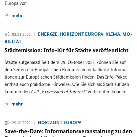
Eu­ro­pa vor.
mehr
EN­ER­GIE, HO­RI­ZONT EU­RO­PA, KLIMA, MO­
02.11.2021
BI­LI­TÄT
Städ­t­emis­si­on: Info-​Kit für Städ­te ver­öf­fent­licht
Städ­te auf­ge­passt! Seit dem 29. Ok­to­ber 2021 kön­nen Sie auf
den Sei­ten der Eu­ro­päi­schen Kom­mis­si­on de­tail­lier­te In­for­ma­
tio­nen zur Eu­ro­päi­schen Städ­t­emis­si­on fin­den. Das Info-​Paket
ent­hält auch prak­ti­sche Hin­wei­se, wie Sie sich als Stadt auf den
kom­men­den
Call „Expression of Interest“
vor­be­rei­ten kön­nen.
mehr
HO­RI­ZONT EU­RO­PA
29.10.2021
Save-​the-Date: In­for­ma­ti­ons­ver­an­stal­tung zu den