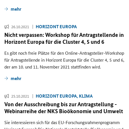
mehr
HO­RI­ZONT EU­RO­PA
26.10.2021
Nicht ver­pas­sen: Work­shop für An­trag­stel­len­de in
Ho­ri­zont Eu­ro­pa für die Clus­ter 4, 5 und 6
Es gibt noch freie Plät­ze für den Online-​Antragsteller-
Workshop
für An­trag­stel­len­de in Ho­ri­zont Eu­ro­pa für die
Cluster
4, 5 und 6,
der am 10. und 11. No­vem­ber 2021 statt­fin­den wird.
mehr
HO­RI­ZONT EU­RO­PA, KLIMA
25.10.2021
Von der Aus­schrei­bung bis zur An­trag­stel­lung -
We­bi­nar­rei­he der NKS Bio­öko­no­mie und Um­welt
Sie in­ter­es­sie­ren sich für das EU-​Forschungsrahmenprogramm