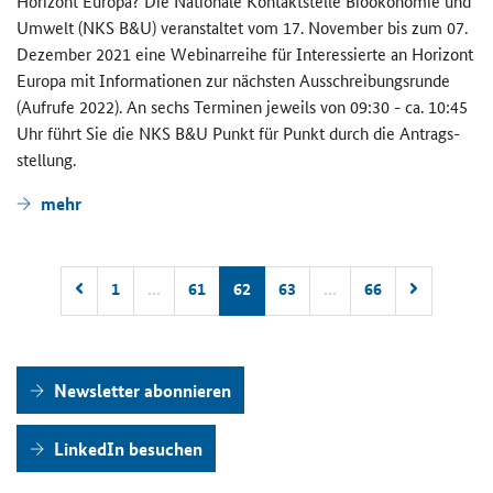
Ho­ri­zont Eu­ro­pa? Die Na­tio­na­le Kon­takt­stel­le Bio­öko­no­mie und
Um­welt (NKS B&U) ver­an­stal­tet vom 17. No­vem­ber bis zum 07.
De­zem­ber 2021 eine We­bi­nar­rei­he für In­ter­es­sier­te an Ho­ri­zont
Eu­ro­pa mit In­for­ma­tio­nen zur nächs­ten Aus­schrei­bungs­run­de
(Auf­ru­fe 2022). An sechs Ter­mi­nen je­weils von 09:30 - ca. 10:45
Uhr führt Sie die NKS B&U Punkt für Punkt durch die An­trags­
stel­lung.
mehr
1
...
61
62
63
...
66
News­let­ter abon­nie­ren
Lin­ke­dIn be­su­chen