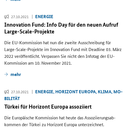
EN­ER­GIE
27.10.2021
In­no­va­ti­on Fund: Info Day für den neuen Auf­ruf
Large-​Scale-Projekte
Die EU-​Kommission hat nun die zwei­te Aus­schrei­bung für
Large-Scale
-​Projekte im
Innovation Fund
mit
Deadline
03. März
2022 ver­öf­fent­licht. Ver­pas­sen Sie nicht den In­fo­tag der EU-​
Kommission am 10. No­vem­ber 2021.
mehr
EN­ER­GIE, HO­RI­ZONT EU­RO­PA, KLIMA, MO­
27.10.2021
BI­LI­TÄT
Tür­kei für Ho­ri­zont Eu­ro­pa as­so­zi­iert
Die Eu­ro­päi­sche Kom­mis­si­on hat heute das As­so­zi­ie­rungs­ab­
kom­men der Tür­kei zu Ho­ri­zont Eu­ro­pa un­ter­zeich­net.