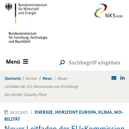
Menü
Startseite
Service
News
Neuer
Leitfaden der EU-Kommission zur Erstellung
des Gender Equality Plans
EN­ER­GIE, HO­RI­ZONT EU­RO­PA, KLIMA, MO­
04.10.2021
BI­LI­TÄT
Neuer Leit­fa­den der EU-​Kommission