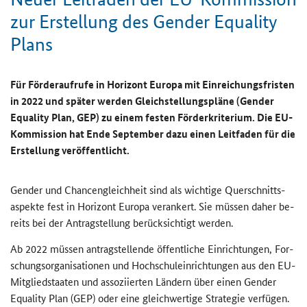
zur Er­stel­lung des
Gender Equality
Plans
Für För­der­auf­ru­fe in Ho­ri­zont Eu­ro­pa mit Ein­rei­chungs­fris­ten
in 2022 und spä­ter wer­den Gleich­stel­lungs­plä­ne (
Gender
Equality Plan,
GEP) zu einem fes­ten För­der­kri­te­ri­um. Die EU-​
Kommission hat Ende Sep­tem­ber dazu einen Leit­fa­den für die
Er­stel­lung ver­öf­fent­licht.
Gender
und Chan­cen­gleich­heit sind als wich­ti­ge Quer­schnitts­
aspek­te fest in Ho­ri­zont Eu­ro­pa ver­an­kert. Sie müs­sen daher be­
reits bei der An­trag­stel­lung be­rück­sich­tigt wer­den.
Ab 2022 müs­sen an­trag­stel­len­de öf­fent­li­che Ein­rich­tun­gen, For­
schungs­or­ga­ni­sa­tio­nen und Hoch­schul­ein­rich­tun­gen aus den EU-​
Mitgliedstaaten und as­so­zi­ier­ten Län­dern über einen
Gender
Equality
Plan (GEP) oder eine gleich­wer­ti­ge Stra­te­gie ver­fü­gen.