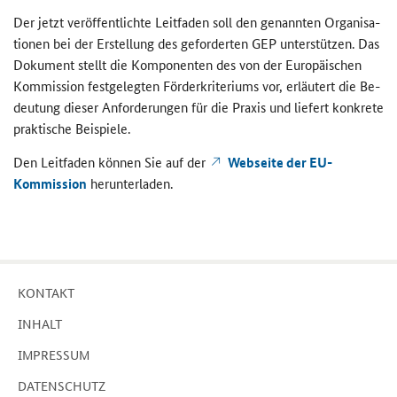
Der jetzt ver­öf­fent­lich­te Leit­fa­den soll den ge­nann­ten Or­ga­ni­sa­
tio­nen bei der Er­stel­lung des ge­for­der­ten GEP un­ter­stüt­zen. Das
Do­ku­ment stellt die Kom­po­nen­ten des von der Eu­ro­päi­schen
Kom­mis­si­on fest­ge­leg­ten För­der­kri­te­ri­ums vor, er­läu­tert die Be­
deu­tung die­ser An­for­de­run­gen für die Pra­xis und lie­fert kon­kre­te
prak­ti­sche Bei­spie­le.
Den Leit­fa­den kön­nen Sie auf der
Web­sei­te der EU-​
Kommission
her­un­ter­la­den.
KON­TAKT
IN­HALT
IM­PRES­SUM
DA­TEN­SCHUTZ