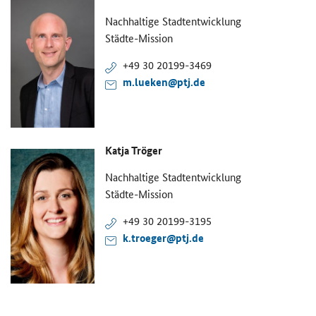
Nach­hal­ti­ge Stadt­ent­wick­lung
Städte-​Mission
+49 30 20199-​3469
m.lu­eken@ptj.de
Katja Trö­ger
Nach­hal­ti­ge Stadt­ent­wick­lung
Städte-​Mission
+49 30 20199-​3195
k.tro­e­ger@ptj.de