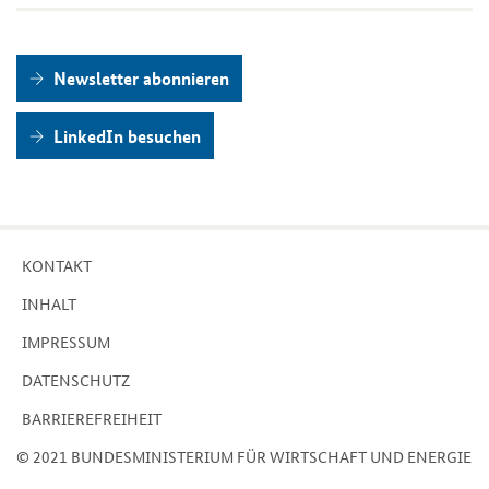
News­let­ter abon­nie­ren
Lin­ke­dIn be­su­chen
KON­TAKT
IN­HALT
IM­PRES­SUM
DA­TEN­SCHUTZ
BAR­RIE­RE­FREI­HEIT
© 2021 BUN­DES­MI­NIS­TE­RI­UM FÜR WIRT­SCHAFT UND EN­ER­GIE