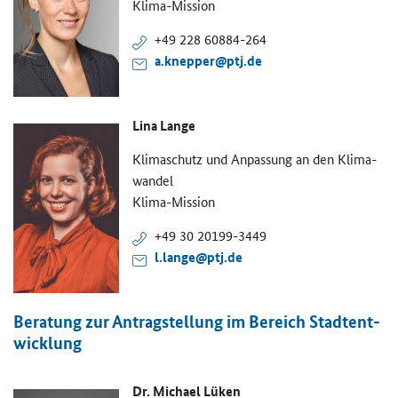
Klima-​Mission
+49 228 60884-​264
a.knep­per@ptj.de
Lina Lange
Kli­ma­schutz und An­pas­sung an den Kli­ma­
wan­del
Klima-​Mission
+49 30 20199-​3449
l.lange@ptj.de
Be­ra­tung zur An­trag­stel­lung im Be­reich Stadt­ent­
wick­lung
Dr. Mi­cha­el Lüken