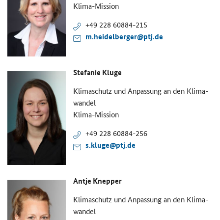
Klima-​Mission
+49 228 60884-​215
m.hei­del­ber­ger@ptj.de
Ste­fa­nie Kluge
Kli­ma­schutz und An­pas­sung an den Kli­ma­
wan­del
Klima-​Mission
+49 228 60884-​256
s.kluge@ptj.de
Antje Knep­per
Kli­ma­schutz und An­pas­sung an den Kli­ma­
wan­del