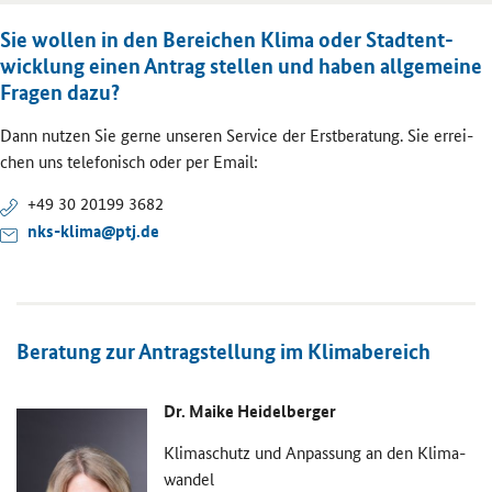
Sie wol­len in den Be­rei­chen Klima oder Stadt­ent­
wick­lung einen An­trag stel­len und haben all­ge­mei­ne
Fra­gen dazu?
Dann nut­zen Sie gerne un­se­ren Ser­vice der Erst­be­ra­tung. Sie er­rei­
chen uns te­le­fo­nisch oder per Email:
+49 30 20199 3682
nks-​klima@ptj.de
Be­ra­tung zur An­trag­stel­lung im Kli­ma­be­reich
Dr. Maike Hei­del­ber­ger
Kli­ma­schutz und An­pas­sung an den Kli­ma­
wan­del