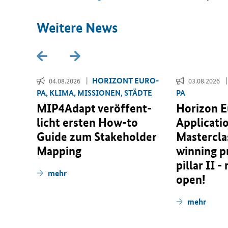
Wei­te­re News
­RI­
HO­RI­ZONT EU­RO­
04.08.2026
03.08.2026
PA, KLIMA, MIS­SIO­NEN, STÄD­TE
PA
r­
MIP4Adapt ver­öf­fent­
Horizon 
 für
licht ers­ten
How-to
Applicati
­
Guide
zum
Stakeholder
Masterclas
n­er­
Mapping
winning p
pillar II -
mehr
open!
mehr