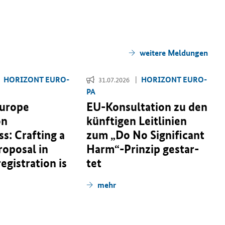
wei­te­re Mel­dun­gen
HO­RI­ZONT EU­RO­
HO­RI­ZONT EU­RO­
31.07.2026
PA
Europe
EU-​Konsultation zu den
on
künf­ti­gen Leit­li­ni­en
s: Crafting a
zum „
Do No Significant
roposal in
Harm
“-​Prinzip ge­star­
 registration is
tet
mehr