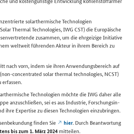
sche und kos­ten­güns­ti­ge Ent­wick­lung koh­len­stoff­ar­mer
n­trier­te so­lar­ther­mi­sche Tech­no­lo­gien
Solar Thermal Technologies
, IWG CST) die Eu­ro­päi­sche
en­ver­tre­ten­de zu­sam­men, um die ehr­gei­zi­ge In­itia­ti­ve
 einem welt­weit füh­ren­den Ak­teur in ihrem Be­reich zu
ritt nach vorn, indem sie ihren An­wen­dungs­be­reich auf
(
non-concentrated solar thermal technologies
, NCST)
 er­fas­sen.
lar­ther­mi­sche Tech­no­lo­gien möch­te die IWG daher alle
rup­pe an­zu­schlie­ßen, sei es aus In­dus­trie, For­schungs­in­
nd ihre Ex­per­ti­se zu die­sen Tech­no­lo­gien ein­zu­brin­gen.
s­sen­be­kun­dung fin­den Sie
. Durch Be­ant­wor­tung
hier
mit­tei­len.
s­tens bis zum 1. März 2024