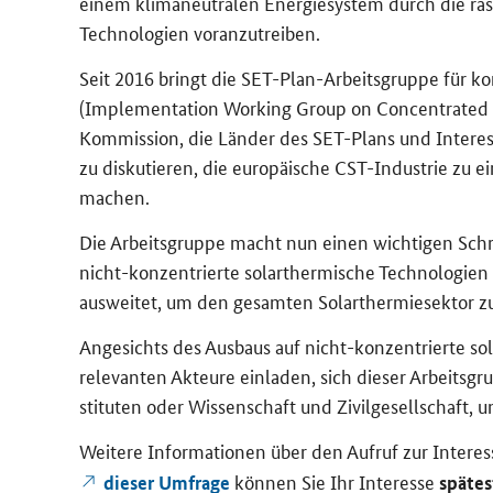
einem kli­ma­neu­tra­len En­er­gie­sys­tem durch die ra­
Tech­no­lo­gien vor­an­zu­trei­ben.
Seit 2016 bringt die SET-​Plan-Arbeitsgruppe für kon­ze
(
Implementation Working Group on Concentrated 
Kom­mis­si­on, die Län­der des SET-​Plans und In­ter­es­s
zu dis­ku­tie­ren, die eu­ro­päi­sche CST-​Industrie zu
ma­chen.
Die Ar­beits­grup­pe macht nun einen wich­ti­gen Sch
nicht-​konzentrierte so­lar­ther­mi­sche Tech­no­lo­gien 
aus­wei­tet, um den ge­sam­ten So­lar­ther­mie­sek­tor zu
An­ge­sichts des Aus­baus auf nicht-​konzentrierte so­
re­le­van­ten Ak­teu­re ein­la­den, sich die­ser Ar­beits­g
sti­tu­ten oder Wis­sen­schaft und Zi­vil­ge­sell­schaft, u
Wei­te­re In­for­ma­tio­nen über den Auf­ruf zur In­ter­e
kön­nen Sie Ihr In­ter­es­se
die­ser Um­fra­ge
spä­te