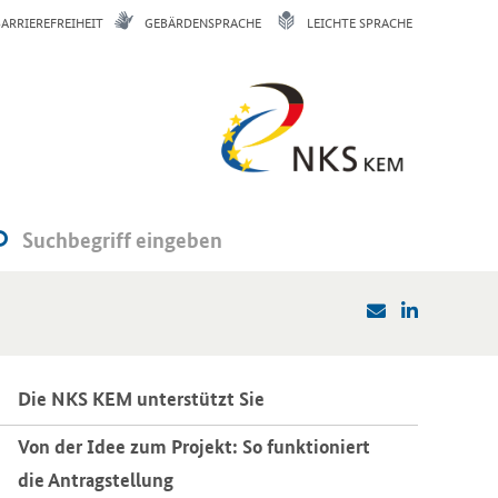
BARRIEREFREIHEIT
GEBÄRDENSPRACHE
LEICHTE SPRACHE
Die NKS KEM un­ter­stützt Sie
Von der Idee zum Pro­jekt: So funk­tio­niert
die An­trag­stel­lung