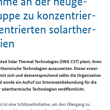
h­me an der neu­ge­
rup­pe zu kon­zen­trier­
ntrierten so­lar­ther­
gien
ted Solar Thermal Technologies
(IWG CST) plant, ihren
her­mi­sche Tech­no­lo­gien aus­zu­wei­ten. Die­ser er­wei­
n mit sich und dem­entspre­chend soll­te die Or­ga­ni­sa­ti­on
wurde ein Auf­ruf zur In­ter­es­sen­be­kun­dung für die
 so­lar­ther­mi­sche Tech­no­lo­gien ver­öf­fent­licht
.
n) ist eine Schlüs­se­l­in­itia­ti­ve, um den Über­gang zu