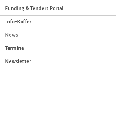
Fun­ding & Ten­ders Por­tal
Info-​Koffer
News
Ter­mi­ne
News­let­ter