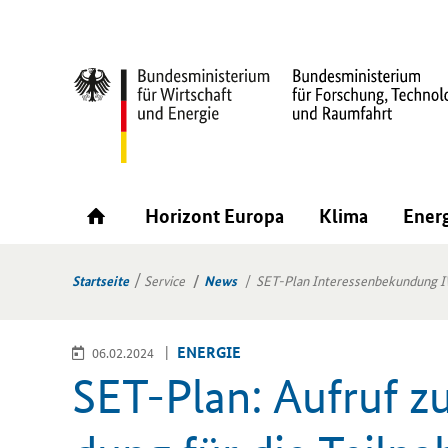
Horizont Europa
Klima
Ener
Startseite
Service
News
SET-Plan Interessenbekundung 
EN­ER­GIE
06.02.2024
SET-​Plan: Auf­ruf zu