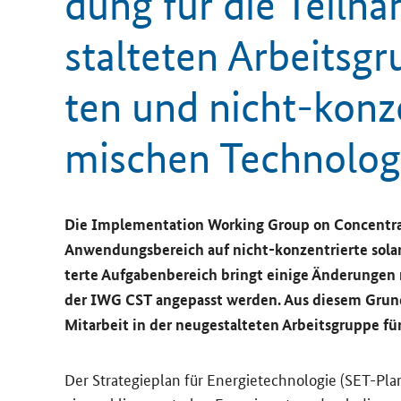
dung für die Teil­na
stal­te­ten Ar­beits­g
ten und nicht-​konze
mi­schen Tech­no­lo­
Die
Implementation Working Group on Concentra
An­wen­dungs­be­reich auf nicht-​konzentrierte so­lar­t
ter­te Auf­ga­ben­be­reich bringt ei­ni­ge Än­de­run­ge
der IWG CST an­ge­passt wer­den. Aus die­sem Grund 
Mit­ar­beit in der neu­ge­stal­te­ten Ar­beits­grup­pe für
Der Stra­te­gie­plan für En­er­gie­tech­no­lo­gie (SET-​Pla