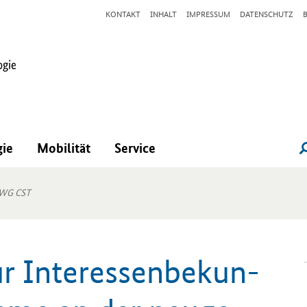
KONTAKT
INHALT
IMPRESSUM
DATENSCHUTZ
gie
Mobilität
Service
IWG CST
r In­ter­es­sen­be­kun­