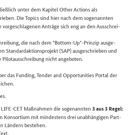
ließ­lich unter dem Ka­pi­tel
Other Actions
als
hrie­ben. Die To­pics sind hier nach dem so­ge­nann­ten
ie vor­ge­schla­ge­nen An­trä­ge sich eng an den Aus­schrei­
chrei­bung, die nach dem
"Bottom-Up"
-​Prinzip aus­ge­
n Stan­dardak­ti­ons­pro­jekt (SAP) aus­ge­schrie­ben und
i­lot­aus­schrei­bung nicht an­ge­bo­ten.
über das
Funding, Tender and Opportunities Portal
der
ei­chen.
es.
r
LIFE-CET
Maß­nah­men die so­ge­nann­ten
3 aus 3 Regel:
em Kon­sor­ti­um mit min­des­tens drei un­ab­hän­gi­gen Part­
­ten Län­dern be­stehen.
Text.