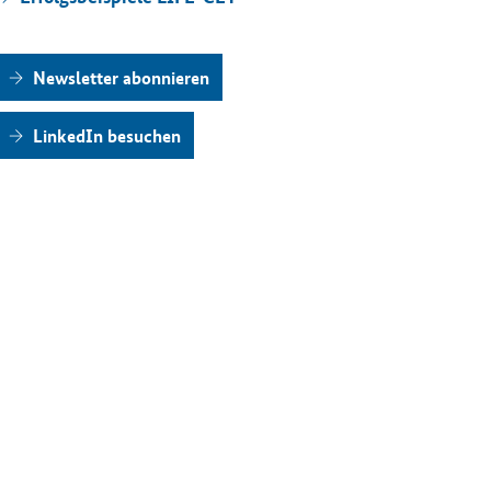
News­let­ter abon­nie­ren
Lin­ke­dIn be­su­chen