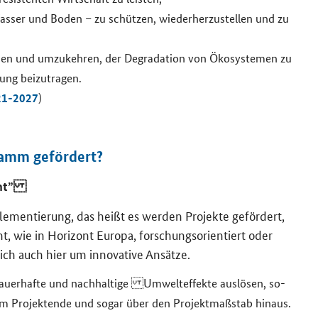
Was­ser und Boden – zu schüt­zen, wie­der­her­zu­stel­len und zu
­men und um­zu­keh­ren, der De­gra­da­ti­on von Öko­sys­te­men zu
ung bei­zu­tra­gen.
21-​2027
)
amm ge­för­dert?
ment”
men­tie­rung, das heißt es wer­den Pro­jek­te ge­för­dert,
, wie in Ho­ri­zont Eu­ro­pa, for­schungs­ori­en­tiert oder
ch auch hier um in­no­va­ti­ve An­sät­ze.
 dau­er­haf­te und nach­hal­ti­ge Um­welt­ef­fek­te aus­lö­sen, so­
m Pro­jek­ten­de und sogar über den Pro­jekt­maß­stab hin­aus.