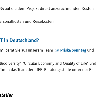
auf die dem Pro­jekt di­rekt an­zu­rech­nen­den Kos­ten
5%
Per­so­nal­kos­ten und Rei­se­kos­ten.
T in Deutsch­land?
on
" berät Sie aus un­se­rem Team
und
Pris­ka Sonn­tag
iodiversity", "Circular Economy and Quality of Life
" und
 Ihnen das Team der
LIFE
-​Beratungsstelle unter der E-​
tel­ler