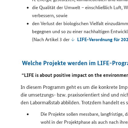
die Qua­li­tät der Um­welt – ein­schließ­lich Luft, 
ver­bes­sern, sowie
den Ver­lust der bio­lo­gi­schen Viel­falt ein­zu­däm
be­geg­nen und so zu einer nach­hal­ti­gen Ent­wick­l
LIFE-​Verordnung für 20
(Nach Ar­ti­kel 3 der
Wel­che Pro­jek­te wer­den im LIFE-​Progr
“LIFE is about positive impact on the environ
In die­sem Pro­gramm geht es um die kon­kre­te Im­ple­
die umsetzungs-​ bzw. pra­xis­ori­en­tiert sind und nicht
den La­bor­maß­stab ab­bil­den. Trotz­dem han­delt es si
Die Pro­jek­te sol­len mess­ba­re, lang­fris­ti­ge,
wohl in der Pro­jekt­pha­se als auch nach ihre