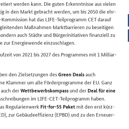
pre­tiert wer­den kann. Die guten Er­kennt­nis­se aus vie­len
zügig in den Markt ge­bracht wer­den, um bis 2050 die ehr­
EU-​Kommission hat das
LIFE
-​Teilprogramm CET dar­auf
e­glei­ten­den Maß­nah­men Markt­bar­rie­ren zu be­sei­ti­gen
n­dern auch Städ­te und Bür­ger­initia­ti­ven fi­nan­zi­ell zu
e zur En­er­gie­wen­de ein­zu­schla­gen.
auf­zeit von 2021 bis 2027 des Pro­gram­mes mit 1 Mil­li­ar­
eben den Ziel­set­zun­gen des
auch
Green Deals
 eine Klam­mer um alle För­der­pro­gram­me der EU. Ganz
n auch der
und der
Wett­be­werbs­kom­pass
Deal für eine
­schrei­bun­gen im
LIFE-CET
-​Teilprogramm haben.
as Re­gu­la­ri­en­werk
mit den erst kürz­
Fit-for-55
Paket
z (EED), zur Ge­bäu­de­ef­fi­zi­enz (EPBD) und zu den Er­neu­er­