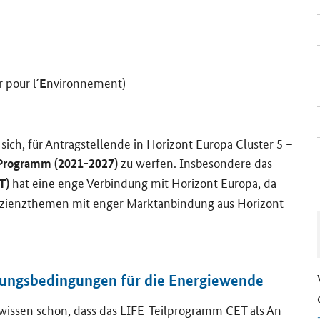
r pour l´
nvi­ron­ne­ment)
E
ich, für An­trag­stel­len­de in Ho­ri­zont Eu­ro­pa
Cluster 5
–
zu wer­fen. Ins­be­son­de­re das
​Programm (2021-​2027)
hat eine enge Ver­bin­dung mit Ho­ri­zont Eu­ro­pa, da
T)
i­zi­enz­the­men mit enger Markt­an­bin­dung aus Ho­ri­zont
ungs­be­din­gun­gen für die En­er­gie­wen­de
nz wis­sen schon, dass das
LIFE
-​Teilprogramm CET als An­