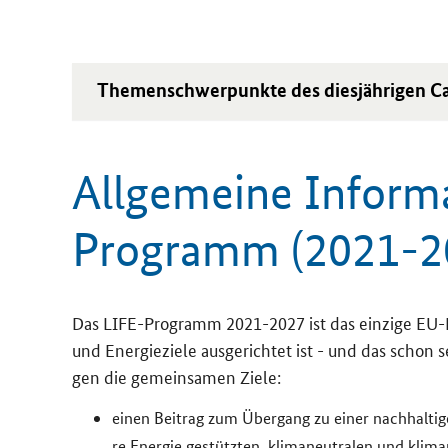
The­men­schwer­punk­te des dies­jäh­ri­gen
Ca
All­ge­mei­ne In­for­
Programm (2021-​2
Das
LIFE
-​Programm 2021-​2027 ist das ein­zi­ge EU-
und En­er­gie­zie­le aus­ge­rich­tet ist - und das schon 
gen die ge­mein­sa­men Ziele:
einen Bei­trag zum Über­gang zu einer nach­hal­ti­gen, kr
re En­er­gie ge­stütz­ten, kli­ma­neu­tra­len und kli­ma­