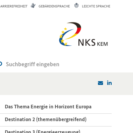
BARRIEREFREIHEIT
GEBÄRDENSPRACHE
LEICHTE SPRACHE
Das Thema En­er­gie in Ho­ri­zont Eu­ro­pa
De­sti­na­ti­on 2 (the­men­über­grei­fend)
De­sti­na­ti­on 3 (En­er­gie­er­zeu­gung)