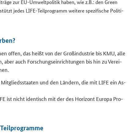
Bei­trä­ge zur EU-​Umweltpolitik haben, wie z.B.: den
Green
­stützt jedes
LIFE
-​Teilprogramm wei­te­re spe­zi­fi­sche Po­li­ti­
r­ben?
o­nen offen, das heißt von der Groß­in­dus­trie bis KMU, alle
n, aber auch For­schungs­ein­rich­tun­gen bis hin zu Ver­ei­
­nen.
en Mit­glieds­staa­ten und den Län­dern, die mit
LIFE
ein As­
IFE
ist nicht iden­tisch mit der des Ho­ri­zont Eu­ro­pa Pro­
Teil­pro­gram­me