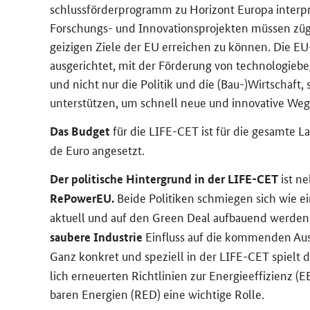
schluss­för­der­pro­gramm zu Ho­ri­zont Eu­ro­pa in­ter­
Forschungs-​ und In­no­va­ti­ons­pro­jek­ten müs­sen 
gei­zi­gen Ziele der EU er­rei­chen zu kön­nen. Die 
aus­ge­rich­tet, mit der För­de­rung von tech­no­lo­gie­b
und nicht nur die Po­li­tik und die (Bau-)Wirt­schaft, so
un­ter­stüt­zen, um schnell neue und in­no­va­ti­ve Weg
für die
LIFE-CET
ist für die ge­sam­te L
Das Bud­get
de Euro an­ge­setzt.
ist n
Der po­li­ti­sche Hin­ter­grund in der
LIFE-CET
Beide Po­li­ti­ken schmie­gen sich wie
RePowerEU
.
ak­tu­ell und auf den
Green Deal
auf­bau­end wer­de
Ein­fluss auf die kom­men­den Aus
sau­be­re In­dus­trie
Ganz kon­kret und spe­zi­ell in der
LIFE-CET
spielt d
lich er­neu­er­ten Richt­li­ni­en zur En­er­gie­ef­fi­zi­en
ba­ren En­er­gien (RED) eine wich­ti­ge Rolle.