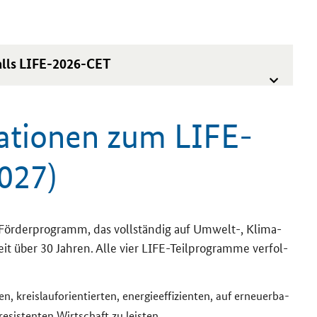
lls LIFE
-​2026-CET
ma­tio­nen zum LIFE-​
027)
​Förderprogramm, das voll­stän­dig auf Umwelt-​, Klima-​
seit über 30 Jah­ren. Alle vier
LIFE
-​Teilprogramme ver­fol­
eis­lauf­ori­en­tier­ten, en­er­gie­ef­fi­zi­en­ten, auf er­neu­er­ba­
re­sis­ten­ten Wirt­schaft zu leis­ten,