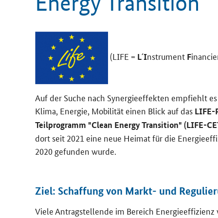
Energy Transition
"
(LIFE =
´
nstru­ment
inan­cie
L
I
F
Auf der Suche nach Syn­er­gie­ef­fek­ten emp­fiehlt es s
Klima, En­er­gie, Mo­bi­li­tät einen Blick auf das
LIFE
-
Teil­pro­gramm "
Clean Energy Transition"
(LIFE-​CE
dort seit 2021 eine neue Hei­mat für die En­er­gie­ef­f
2020 ge­fun­den wurde.
Ziel: Schaf­fung von Markt-​ und Re­gu­lie­r
Viele An­trag­stel­len­de im Be­reich En­er­gie­ef­fi­zi­e