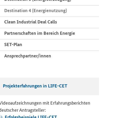
De­sti­na­ti­on 4 (En­er­gie­nut­zung)
Clean In­dus­tri­al Deal Calls
Part­ner­schaf­ten im Be­reich En­er­gie
SET-​Plan
An­sprech­part­ner/innen
Pro­jekt­er­fah­run­gen in LIFE-​CET
Vi­deo­auf­zeich­nun­gen mit Er­fah­rungs­be­rich­ten
deut­scher An­trag­stel­ler:
Er­folgs­bei­spie­le LIFE-​CET