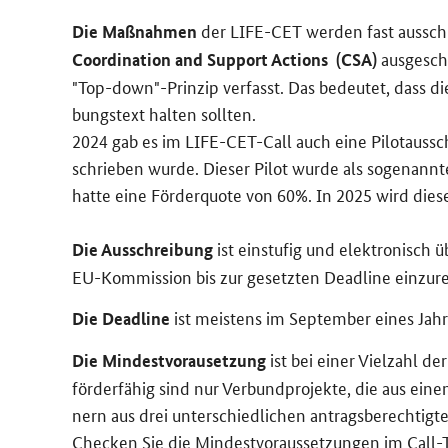
der
LIFE-CET
wer­den fast aus­sch
Die Maß­nah­men
aus­ge­sc
Coordination and Support Actions (CSA)
"Top-down"
-​Prinzip ver­fasst. Das be­deu­tet, dass d
bungs­text hal­ten soll­ten.
2024 gab es im LIFE-​CET-Call auch eine Pi­lot­aus­s
schrie­ben wurde. Die­ser Pilot wurde als so­ge­nann­te
hatte eine För­der­quo­te von 60%. In 2025 wird diese P
ist ein­stu­fig und elek­tro­nisch 
Die Aus­schrei­bung
EU-​Kommission bis zur ge­setz­ten
Deadline
ein­zu­r
ist meis­tens im Sep­tem­ber eines Jah­r
Die
Deadline
ist bei einer Viel­zahl de
Die Min­dest­vor­au­set­zung
för­der­fä­hig sind nur Ver­bund­pro­jek­te, die aus ein
nern aus drei un­ter­schied­li­chen an­trags­be­rech­tig
Che­cken Sie die Min­dest­vor­aus­set­zun­gen im
Call
-