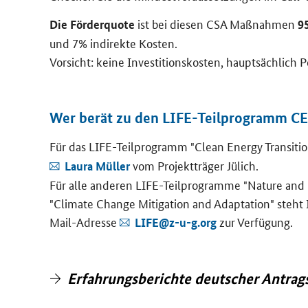
ist bei die­sen CSA Maß­nah­men
Die För­der­quo­te
9
und 7% in­di­rek­te Kos­ten.
Vor­sicht: keine In­ves­ti­ti­ons­kos­ten, haupt­säch­lich 
Wer berät zu den LIFE-​Teilprogramm CE
Für das
LIFE
-​Teilprogramm "
Clean Energy Transiti
vom Pro­jekt­trä­ger Jü­lich.
Laura Mül­ler
Für alle an­de­ren
LIFE
-​Teilprogramme "
Nature and B
"
Climate Change Mitigation and Adaptation
" steht
Mail-Adresse
zur Ver­fü­gung.
LIFE@z-u-g.org
Er­fah­rungs­be­rich­te deut­scher An­trag­s