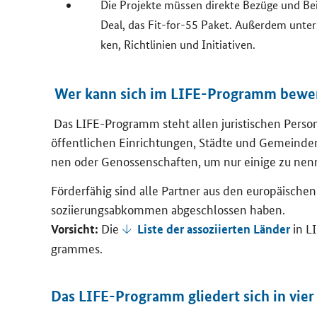
Die Pro­jek­te müs­sen di­rek­te Be­zü­ge und 
Deal
, das
Fit-for-55
Paket. Au­ßer­dem un­ter
ken, Richt­li­ni­en und In­itia­ti­ven.
Wer kann sich im LIFE-​Programm be­we
Das
LIFE
-​Programm steht allen ju­ris­ti­schen Per­s
öf­fent­li­chen Ein­rich­tun­gen, Städ­te und Ge­mein­de
nen oder Ge­nos­sen­schaf­ten, um nur ei­ni­ge zu nen
För­der­fä­hig sind alle Part­ner aus den eu­ro­päi­sch
so­zi­ie­rungs­ab­kom­men ab­ge­schlos­sen haben.
Die
in
L
Vor­sicht:
Liste der as­so­zi­ier­ten Län­der
gram­mes.
Das LIFE-​Programm glie­dert sich in vier 