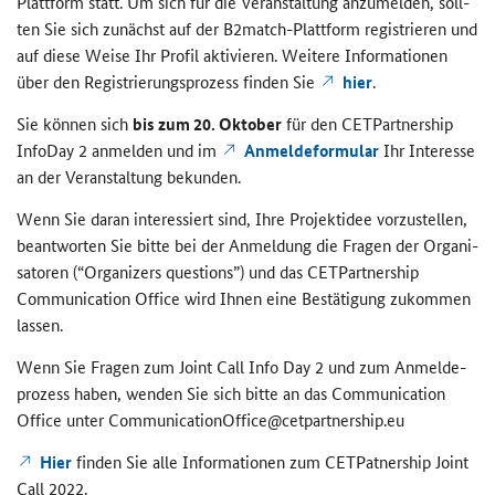
Platt­form statt. Um sich für die Ver­an­stal­tung an­zu­mel­den, soll­
ten Sie sich zu­nächst auf der
B2match
-​Plattform re­gis­trie­ren und
auf diese Weise Ihr Pro­fil ak­ti­vie­ren. Wei­te­re In­for­ma­tio­nen
über den Re­gis­trie­rungs­pro­zess fin­den Sie
hier
.
Sie kön­nen sich
bis zum 20. Ok­to­ber
für den
CETPartnership
In­fo­Day 2 an­mel­den und im
An­mel­de­for­mu­lar
Ihr In­ter­es­se
an der Ver­an­stal­tung be­kun­den.
Wenn Sie daran in­ter­es­siert sind, Ihre Pro­jekt­idee vor­zu­stel­len,
be­ant­wor­ten Sie bitte bei der An­mel­dung die Fra­gen der Or­ga­ni­
sa­to­ren (“
Organizers questions
”) und das
CETPartnership
Communication Office
wird Ihnen eine Be­stä­ti­gung zu­kom­men
las­sen.
Wenn Sie Fra­gen zum
Joint Call Info Day
2 und zum An­mel­de­
pro­zess haben, wen­den Sie sich bitte an das
Communication
Office
unter
CommunicationOffice
@c
etpartnership
.eu
Hier
fin­den Sie alle In­for­ma­tio­nen zum
CETPatnership Joint
Call
2022.