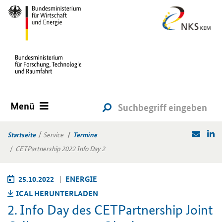
Menü
Startseite
Service
Termine
CETPartnership 2022 Info Day 2
25.10.2022
EN­ER­GIE
ICAL HER­UN­TER­LA­DEN
2. Info Day des CET­Part­ner­ship Joint