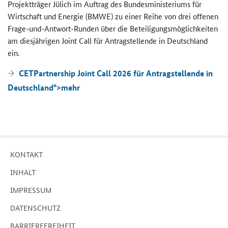
Pro­jekt­trä­ger Jü­lich im Auf­trag des Bun­des­mi­nis­te­ri­ums für
Wirt­schaft und En­er­gie (BMWE) zu einer Reihe von drei of­fe­nen
Frage-​und-Antwort-Runden über die Be­tei­li­gungs­mög­lich­kei­ten
am dies­jäh­ri­gen
Joint Call
für An­trag­stel­len­de in Deutsch­land
ein.
CETPartnership Joint Call 2026 für Antragstellende in
Deutschland">
mehr
KON­TAKT
IN­HALT
IM­PRES­SUM
DA­TEN­SCHUTZ
BAR­RIE­RE­FREI­HEIT