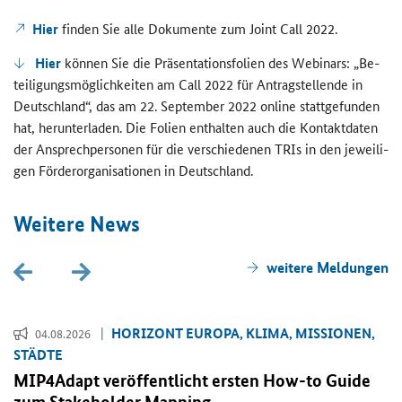
Hier
fin­den Sie alle Do­ku­men­te zum
Joint Call
2022.
Hier
kön­nen Sie die Prä­sen­ta­ti­ons­fo­li­en des We­bi­nars: „Be­
tei­li­gungs­mög­lich­kei­ten am
Call
2022 für An­trag­stel­len­de in
Deutsch­land“, das am 22. Sep­tem­ber 2022
online
statt­ge­fun­den
hat, her­un­ter­la­den. Die Fo­li­en ent­hal­ten auch die Kon­takt­da­ten
der An­sprech­per­so­nen für die ver­schie­de­nen TRIs in den je­wei­li­
gen För­der­or­ga­ni­sa­tio­nen in Deutsch­land.
Wei­te­re News
wei­te­re Mel­dun­gen
HO­RI­ZONT EU­RO­PA, KLIMA, MIS­SIO­NEN,
04.08.2026
STÄD­TE
MIP4Adapt ver­öf­fent­licht ers­ten
How-to Guide
zum
Stakeholder Mapping