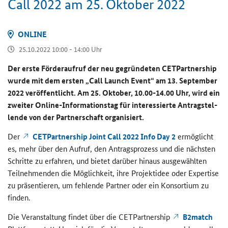
Call 2022 am 25. Ok­to­ber 2022
ON­LINE
25.10.2022 10:00 - 14:00 Uhr
Der erste För­der­auf­ruf der neu ge­grün­de­ten
CETPartnership
wurde mit dem ers­ten „
Call Launch Event
“ am 13. Sep­tem­ber
2022 ver­öf­fent­licht. Am 25. Ok­to­ber, 10.00-14.00 Uhr, wird ein
zwei­ter
Online
-​Informationstag für in­ter­es­sier­te An­trag­stel­
len­de von der Part­ner­schaft or­ga­ni­siert.
Der
CETPartnership Joint Call
2022
Info Day
2
er­mög­licht
es, mehr über den Auf­ruf, den An­trags­pro­zess und die nächs­ten
Schrit­te zu er­fah­ren, und bie­tet dar­über hin­aus aus­ge­wähl­ten
Teil­neh­men­den die Mög­lich­keit, ihre Pro­jekt­idee oder Ex­per­ti­se
zu prä­sen­tie­ren, um feh­len­de Part­ner oder ein Kon­sor­ti­um zu
fin­den.
Die Ver­an­stal­tung fin­det über die
CETPartnership
B2match