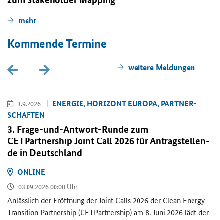
mehr
Kom­men­de Ter­mi­ne
wei­te­re Mel­dun­gen
EN­ER­GIE, HO­RI­ZONT EU­RO­PA, PART­NER­
3.9.2026
SCHAF­TEN
3. Frage-​und-Antwort-Runde zum
CETPartnership Joint Call
2026 für An­trag­stel­len­
de in Deutsch­land
ON­LINE
03.09.2026 00:00 Uhr
An­läss­lich der Er­öff­nung der
Joint Calls
2026 der
Clean Energy
Transition Partnership (CETPartnership)
am 8. Juni 2026 lädt der