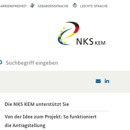
BARRIEREFREIHEIT
GEBÄRDENSPRACHE
LEICHTE SPRACHE
Die NKS KEM un­ter­stützt Sie
Von der Idee zum Pro­jekt: So funk­tio­niert
die An­trag­stel­lung