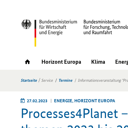
Horizont Europa
Klima
Ener
Startseite
Service
Termine
Informationsveranstaltung "Pr
27.02.2023
EN­ER­GIE, HO­RI­ZONT EU­RO­PA
Processes4Planet – 