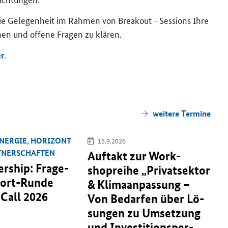
 die Ge­le­gen­heit im Rah­men von Brea­kout - Ses­si­ons Ihre
hen und of­fe­ne Fra­gen zu klä­ren.
.
er
wei­te­re Ter­mi­ne
N­ER­GIE, HO­RI­ZONT
15.9.2026
T­NER­SCHAF­TEN
Auf­takt zur Work­
ership
: Frage-​
shoprei­he „Pri­vat­sek­tor
ort-Runde
& Kli­ma­an­pas­sung –
 Call
2026
Von Be­dar­fen über Lö­
sun­gen zu Um­set­zung
und In­ves­ti­ti­ons­per­