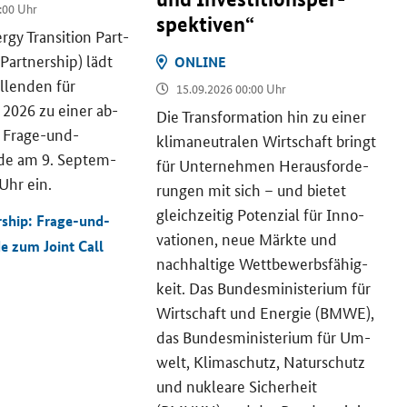
:00 Uhr
spek­ti­ven“
rgy Transition
Part­
Partnership
) lädt
ON­LINE
el­len­den für
15.09.2026 00:00 Uhr
2026 zu einer ab­
Die Trans­for­ma­ti­on hin zu einer
 Frage-​und-
kli­ma­neu­tra­len Wirt­schaft bringt
e am 9. Sep­tem­
für Un­ter­neh­men Her­aus­for­de­
Uhr ein.
run­gen mit sich – und bie­tet
gleich­zei­tig Po­ten­zi­al für In­no­
ship: Frage-und-
va­tio­nen, neue Märk­te und
de zum
Joint Call
nach­hal­ti­ge Wett­be­werbs­fä­hig­
keit. Das Bun­des­mi­nis­te­ri­um für
Wirt­schaft und En­er­gie (BMWE),
das Bun­des­mi­nis­te­ri­um für Um­
welt, Kli­ma­schutz, Na­tur­schutz
und nu­klea­re Si­cher­heit