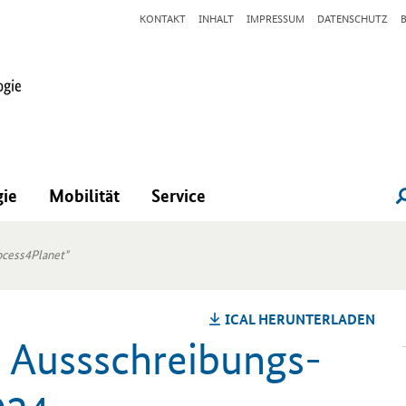
KONTAKT
INHALT
IMPRESSUM
DATENSCHUTZ
gie
Mobilität
Service
ocess4Planet"
ICAL HER­UN­TER­LA­DEN
Auss­schrei­bungs­