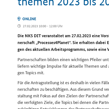
the­men 2023 bis 2
ON­LINE
27.02.2023 10:00 - 12:00 Uhr
Die NKS DIT ver­an­stal­tet am 27.02.2023 eine Vorst
ner­schaft „Processes4Planet“. Sie er­hal­ten dabei Ei
gen des ak­tu­el­len Ar­beits­pro­gramms, sowie eine 
Part­ner­schaf­ten bil­den einen wich­ti­gen Pfei­ler un­t
lie­fern wich­ti­ge Im­pul­se für ak­tu­el­le The­men und 
gen To­pics mit.
Für die An­trags­stel­lung ist es des­halb in vie­len Fäl­
ner­schaf­ten zu be­schäf­ti­gen. Aus die­sem Grund ver­an
stal­tung mit Fokus auf den Zie­len der Part­ner­schaf
die ver­folg­ten Ziele, die To­pics bei denen die Part­
zu­künf­ti­gen Ent­wick­lun­gen der Part­ner­schafts­aus­