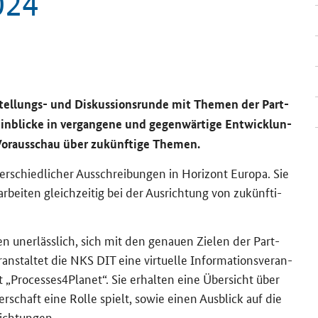
024
ellungs-​ und Dis­kus­si­ons­run­de mit The­men der Part­
n­bli­cke in ver­gan­ge­ne und ge­gen­wär­ti­ge Ent­wick­lun­
Vor­aus­schau über zu­künf­ti­ge The­men.
er­schied­li­cher Aus­schrei­bun­gen in Ho­ri­zont Eu­ro­pa. Sie
ar­bei­ten gleich­zei­tig bei der Aus­rich­tung von zu­künf­ti­
len un­er­läss­lich, sich mit den ge­nau­en Zie­len der Part­
­stal­tet die NKS DIT eine vir­tu­el­le In­for­ma­ti­ons­ver­an­
t „Processes4Planet“. Sie er­hal­ten eine Über­sicht über
ner­schaft eine Rolle spielt, sowie einen Aus­blick auf die
rich­tun­gen.