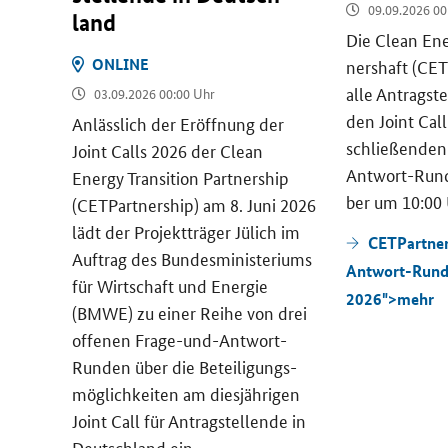
09.09.2026 00
geb­
land
Die
Clean Ene
sell­
ON­LINE
ners­haft (
CET
tzt
alle An­trag­st
03.09.2026 00:00 Uhr
­
den
Joint Call
r­stüt­
An­läss­lich der Er­öff­nung der
schlie­ßen­den
 und
Joint Calls
2026 der
Clean
Antwort-Rund
ge­
Energy Transition Partnership
ber um 10:00 
 die­
(CETPartnership)
am 8. Juni 2026
lädt der Pro­jekt­trä­ger Jü­lich im
CETPartner
pa-​
Auf­trag des Bun­des­mi­nis­te­ri­ums
Antwort-Run
n­sät­
für Wirt­schaft und En­er­gie
2026">
mehr
g vor.
(BMWE) zu einer Reihe von drei
of­fe­nen Frage-​und-Antwort-
Runden über die Be­tei­li­gungs­
mög­lich­kei­ten am dies­jäh­ri­gen
Joint Call
für An­trag­stel­len­de in
Deutsch­land ein.