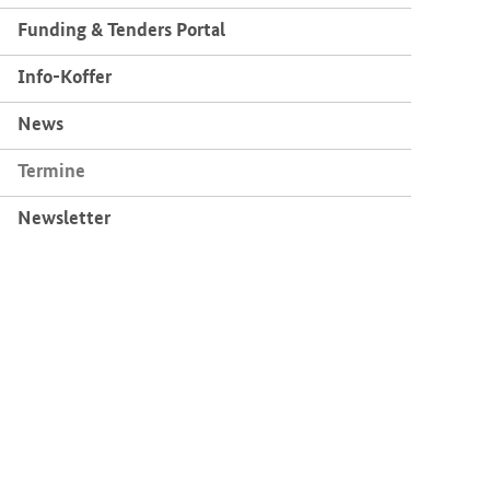
Fun­ding & Ten­ders Por­tal
Info-​Koffer
News
Ter­mi­ne
News­let­ter