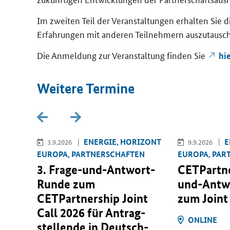
Im zwei­ten Teil der Ver­an­stal­tun­gen er­hal­ten Sie
Er­fah­run­gen mit an­de­ren Teil­neh­mern aus­zu­tau­sc
Die An­mel­dung zur Ver­an­stal­tung fin­den Sie
hi
Wei­te­re Ter­mi­ne
­RO­PA
EN­ER­GIE, HO­RI­ZONT
E
3.9.2026
9.9.2026
EU­RO­PA, PART­NER­SCHAF­TEN
EU­RO­PA, PAR
ti­on
3. Frage-​und-Antwort-
CETPartn
ults
Runde zum
und-Antw
CETPartnership Joint
zum
Joint
Call
2026 für An­trag­
ON­LINE
stel­len­de in Deutsch­