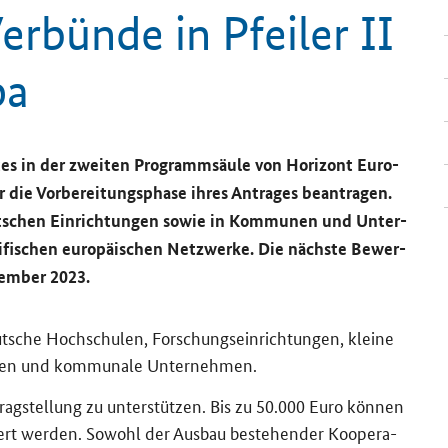
Verbünde in Pfei­ler II
pa
k­tes in der zwei­ten Pro­gramm­säu­le von Ho­ri­zont Eu­ro­
die Vor­be­rei­tungs­pha­se ihres An­tra­ges be­an­tra­gen.
t­schen Ein­rich­tun­gen sowie in Kom­mu­nen und Un­ter­
i­schen eu­ro­päi­schen Netz­wer­ke. Die nächs­te Be­wer­
­tem­ber 2023.
sche Hoch­schu­len, For­schungs­ein­rich­tun­gen, klei­ne
en und kom­mu­na­le Un­ter­neh­men.
­trag­stel­lung zu un­ter­stüt­zen. Bis zu 50.000 Euro kön­nen
iert wer­den. So­wohl der Aus­bau be­stehen­der Ko­ope­ra­