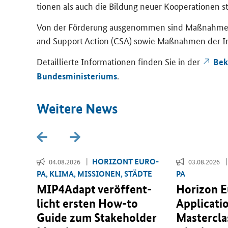
tio­nen als auch die Bil­dung neuer Ko­ope­ra­tio­nen 
Von der För­de­rung aus­ge­nom­men sind Maß­nah­men 
and Support Action
(CSA) sowie Maß­nah­men der In­di­
De­tail­lier­te In­for­ma­tio­nen fin­den Sie in der
Be­
.
Bun­des­mi­nis­te­ri­ums
Wei­te­re News
­RI­
HO­RI­ZONT EU­RO­
04.08.2026
03.08.2026
PA, KLIMA, MIS­SIO­NEN, STÄD­TE
PA
r­
MIP4Adapt ver­öf­fent­
Horizon 
 für
licht ers­ten
How-to
Applicati
­
Guide
zum
Stakeholder
Masterclas