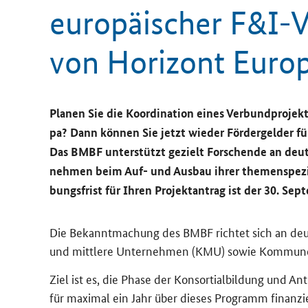
eu­ro­päi­scher F&I-​
von Ho­ri­zont Eu­ro­
Pla­nen Sie die Ko­or­di­na­ti­on eines Ver­bund­pro­je
pa? Dann kön­nen Sie jetzt wie­der För­der­gel­der für 
Das BMBF un­ter­stützt ge­zielt For­schen­de an deu
neh­men beim Auf- und Aus­bau ihrer the­men­spe­zi­f
bungs­frist für Ihren Pro­jekt­an­trag ist der 30. Sep
Die Be­kannt­ma­chung des BMBF rich­tet sich an deut­
und mitt­le­re Un­ter­neh­men (KMU) sowie Kom­mu­n
Ziel ist es, die Phase der Kon­sor­ti­al­bil­dung und An
für ma­xi­mal ein Jahr über die­ses Pro­gramm fi­nan­z