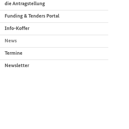
die An­trag­stel­lung
Fun­ding & Ten­ders Por­tal
Info-​Koffer
News
Ter­mi­ne
News­let­ter