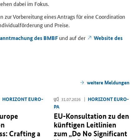
ste­hen dabei im Fokus.
zur Vor­be­rei­tung eines An­trags für eine
Coordination
vi­du­al­för­de­rung und Prei­se.
und auf der
kannt­ma­chung des BMBF
Web­site des
wei­te­re Mel­dun­gen
HO­RI­ZONT EU­RO­
HO­RI­ZONT EU­RO­
31.07.2026
PA
Europe
EU-​Konsultation zu den
on
künf­ti­gen Leit­li­ni­en
s: Crafting a
zum „
Do No Significant