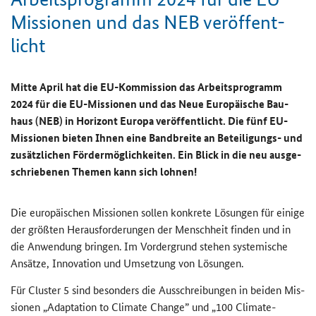
Missionen und das NEB ver­öf­fent­
licht
Mitte April hat die EU-​Kommission das Ar­beits­pro­gramm
2024 für die EU-​Missionen und das Neue Eu­ro­päi­sche Bau­
haus (NEB) in Ho­ri­zont Eu­ro­pa ver­öf­fent­licht. Die fünf EU-​
Missionen bie­ten Ihnen eine Band­brei­te an Beteiligungs-​ und
zu­sätz­li­chen För­der­mög­lich­kei­ten. Ein Blick in die neu aus­ge­
schrie­be­nen The­men kann sich loh­nen!
Die eu­ro­päi­schen Mis­sio­nen sol­len kon­kre­te Lö­sun­gen für ei­ni­ge
der größ­ten Her­aus­for­de­run­gen der Mensch­heit fin­den und in
die An­wen­dung brin­gen. Im Vor­der­grund ste­hen sys­te­mi­sche
An­sät­ze, In­no­va­ti­on und Um­set­zung von Lö­sun­gen.
Für
Cluster
5 sind be­son­ders die Aus­schrei­bun­gen in bei­den Mis­
sio­nen „
Adaptation to Climate Change
” und „
100 Climate-