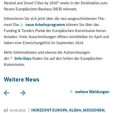
Neutral and Smart Cities by 2030
“ sowie in der
Destination
zum
Neuen Eu­ro­päi­schen Bau­haus (NEB) re­le­vant.
In­for­mie­ren Sie sich jetzt über die neu aus­ge­schrie­be­nen The­
men! Das
neue Ar­beits­pro­gramm
kön­nen Sie über das
Funding & Tenders Portal
der Eu­ro­päi­schen Kom­mis­si­on her­un­
ter­la­den. Viele Aus­schrei­bun­gen öff­nen un­mit­tel­bar im April und
haben eine Ein­rei­chungs­frist im Sep­tem­ber 2024.
Mehr In­for­ma­tio­nen und eben­so die Auf­zeich­nun­gen
der
Info-Days
fin­den Sie auf den Sei­ten der Eu­ro­päi­schen
Kom­mis­si­on.
Wei­te­re News
wei­te­re Mel­dun­gen
HO­RI­ZONT EU­RO­PA, KLIMA, MIS­SIO­NEN,
04.08.2026