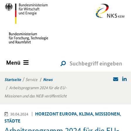
Menü
Startseite
Service
News
Arbeitsprogramm 2024 für die EU-
Missionen und das NEB veröffentlicht
HO­RI­ZONT EU­RO­PA, KLIMA, MIS­SIO­NEN,
30.04.2024
STÄD­TE
Ar­beits­pro­gramm 2024 für die EU-​