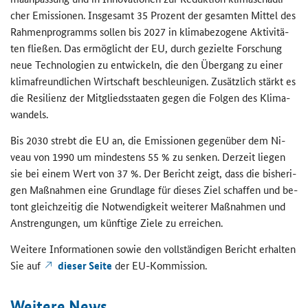
cher Emis­sio­nen. Ins­ge­samt 35 Pro­zent der ge­sam­ten Mit­tel des
Rah­men­pro­gramms sol­len bis 2027 in kli­ma­be­zo­ge­ne Ak­ti­vi­tä­
ten flie­ßen. Das er­mög­licht der EU, durch ge­ziel­te For­schung
neue Tech­no­lo­gien zu ent­wi­ckeln, die den Über­gang zu einer
kli­ma­freund­li­chen Wirt­schaft be­schleu­ni­gen. Zu­sätz­lich stärkt es
die Re­si­li­enz der Mit­glieds­staa­ten gegen die Fol­gen des Kli­ma­
wan­dels.
Bis 2030 strebt die EU an, die Emis­sio­nen ge­gen­über dem Ni­
veau von 1990 um min­des­tens 55 % zu sen­ken. Der­zeit lie­gen
sie bei einem Wert von 37 %. Der Be­richt zeigt, dass die bis­he­ri­
gen Maß­nah­men eine Grund­la­ge für die­ses Ziel schaf­fen und be­
tont gleich­zei­tig die Not­wen­dig­keit wei­te­rer Maß­nah­men und
An­stren­gun­gen, um künf­ti­ge Ziele zu er­rei­chen.
Wei­te­re In­for­ma­tio­nen sowie den voll­stän­di­gen Be­richt er­hal­ten
Sie auf
die­ser Seite
der EU-​Kommission.
Wei­te­re News