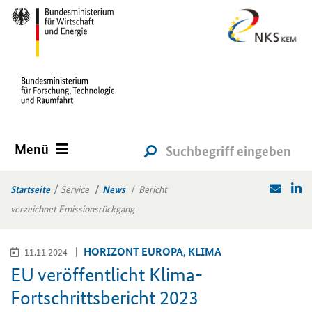
Menü
Startseite
Service
News
Bericht
verzeichnet Emissionsrückgang
HO­RI­ZONT EU­RO­PA, KLIMA
11.11.2024
EU ver­öf­fent­licht Klima-​
Fortschrittsbericht 2023