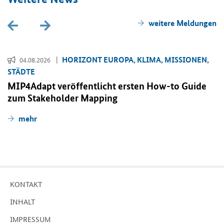
wei­te­re Mel­dun­gen
HO­RI­ZONT EU­RO­PA, KLIMA, MIS­SIO­NEN,
04.08.2026
STÄD­TE
MIP4Adapt ver­öf­fent­licht ers­ten
How-to Guide
zum
Stakeholder Mapping
mehr
KON­TAKT
IN­HALT
IM­PRES­SUM