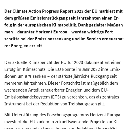
Der
Climate Action Progress Report
2023 der EU mar­kiert mit
dem größ­ten Emis­si­ons­rück­gang seit Jahr­zehn­ten einen Er­
folg in der eu­ro­päi­schen Kli­ma­po­li­tik. Dank ge­ziel­ter Maß­nah­
men – dar­un­ter Ho­ri­zont Eu­ro­pa – wer­den wich­ti­ge Fort­
schrit­te bei der Emis­si­ons­sen­kung und im Be­reich er­neu­er­ba­
rer En­er­gien er­zielt.
Der ak­tu­el­le Kli­ma­be­richt der EU für 2023 do­ku­men­tiert einen
Er­folg im Kli­ma­schutz. Die EU konn­te im Jahr 2022 ihre Emis­
sio­nen um 8 % sen­ken – der stärks­te jähr­li­che Rück­gang seit
meh­re­ren Jahr­zehn­ten. Die­ser Fort­schritt ist maß­geb­lich dem
wach­sen­den An­teil er­neu­er­ba­rer En­er­gien und dem EU-​
Emissionshandelssystem (ETS) zu ver­dan­ken, das als zen­tra­les
In­stru­ment bei der Re­duk­ti­on von Treib­haus­ga­sen gilt.
Mit Un­ter­stüt­zung des For­schungs­pro­gramms Ho­ri­zont Eu­ro­pa
in­ves­tiert die EU zudem in zu­kunfts­wei­sen­de Pro­jek­te zur Kli­
ma­an­pas­sung und in In­no­va­tio­nen zur Re­duk­ti­on kli­ma­schäd­li­