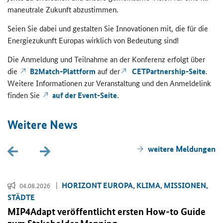
ma­neu­tra­le Zu­kunft ab­zu­stim­men.
Seien Sie dabei und ge­stal­ten Sie In­no­va­tio­nen mit, die für die
En­er­gie­zu­kunft Eu­ro­pas wirk­lich von Be­deu­tung sind!
Die An­mel­dung und Teil­nah­me an der Kon­fe­renz er­folgt über
die
B2Match
-​Plattform
auf der
CETPartnership
-​Seite
.
Wei­te­re In­for­ma­tio­nen zur Ver­an­stal­tung und den An­mel­de­link
fin­den Sie
auf der Event-​Seite
.
Wei­te­re News
wei­te­re Mel­dun­gen
HO­RI­ZONT EU­RO­PA, KLIMA, MIS­SIO­NEN,
04.08.2026
STÄD­TE
MIP4Adapt ver­öf­fent­licht ers­ten
How-to Guide