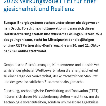
2026: Wir­kungs­vol­le FTEI für En­er­
gie­si­cher­heit und Re­si­li­enz
Eu­ro­pas En­er­gie­sys­te­me ste­hen unter einem nie da­ge­we­se­
nen Druck. For­schung und In­no­va­ti­on müs­sen sich die­ser
Her­aus­for­de­rung stel­len und wirk­sa­me Lö­sun­gen lie­fern. Wie
das ge­lin­gen kann, steht im Mit­tel­punkt der dies­jäh­ri­gen
online
-
CETPartnership
-​Konferenz, die am 20. und 21. Ok­to­
ber 2026
online
statt­fin­det.
Geo­po­li­ti­sche Er­schüt­te­run­gen, Kli­ma­ex­tre­me und ein sich ver­
schär­fen­der glo­ba­ler Wett­be­werb haben die En­er­gie­si­cher­heit
zu einer Frage der Sou­ve­rä­ni­tät, der wirt­schaft­li­chen Sta­bi­li­tät
und des ge­sell­schaft­li­chen Zu­sam­men­halts ge­macht.
For­schung, tech­no­lo­gi­sche Ent­wick­lung und In­no­va­ti­on (FTEI)
müs­sen sich die­ser Her­aus­for­de­rung stel­len – nicht nur, um die
Tech­no­lo­gie vor­an­zu­trei­ben, son­dern um mess­ba­re Er­geb­nis­se