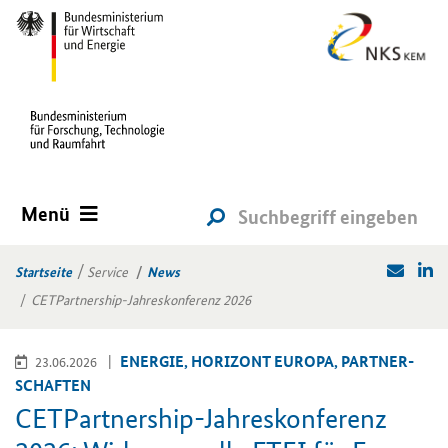
Menü
Startseite
Service
News
CETPartnership-Jahreskonferenz 2026
EN­ER­GIE, HO­RI­ZONT EU­RO­PA, PART­NER­
23.06.2026
SCHAF­TEN
CETPartnership
-​Jahreskonferenz