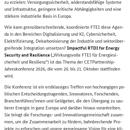
zu er­zie­len: Ver­sor­gungs­si­cher­heit, wi­der­stands­fä­hi­ge Sys­te­me
und In­fra­struk­tur, ge­rin­ge­re kri­ti­sche Ab­hän­gig­kei­ten und eine
stär­ke­re in­dus­tri­el­le Basis in Eu­ro­pa.
Wie kann grenz­über­schrei­ten­de, ko­or­di­nier­te FTEI diese Agen­
da in den Be­rei­chen Di­gi­ta­li­sie­rung und KI, Cy­ber­si­cher­heit,
Elek­tri­fi­zie­rung, De­kar­bo­ni­sie­rung der In­dus­trie und sek­tor­über­
grei­fen­de In­te­gra­ti­on um­set­zen?
Impactful RTDI for Energy
Security and Resilience
(
„Wir­kungs­vol­le FTEI für En­er­gie­si­
cher­heit und Re­si­li­enz“) ist das Thema der
CETPartnership
-​
Jahreskonferenz 2026, die vom 20. bis 21. Ok­to­ber statt­fin­den
wird.
Die Kon­fe­renz ist ein erst­klas­si­ges Tref­fen von hoch­ran­gi­gen po­
li­ti­schen Ent­schei­dungs­tra­gen­den, In­no­va­to­ren, For­schen­den,
Bran­chen­füh­rer/innen und Geld­ge­ber, die den Über­gang zu sau­
be­rer En­er­gie in ganz Eu­ro­pa und dar­über hin­aus vor­an­trei­ben.
Sie bringt die Forschungs-​ und In­no­va­ti­ons­ge­mein­schaft zu­sam­
men, um die Zu­sam­men­ar­beit zu för­dern, bahn­bre­chen­de Pro­
jek­te zu er­for­schen und un­se­re ge­mein­sa­me Vi­si­on für eine kli­