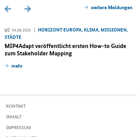
wei­te­re Mel­dun­gen
HO­RI­ZONT EU­RO­PA, KLIMA, MIS­SIO­NEN,
04.08.2026
STÄD­TE
MIP4Adapt ver­öf­fent­licht ers­ten
How-to Guide
zum
Stakeholder Mapping
mehr
KON­TAKT
IN­HALT
IM­PRES­SUM