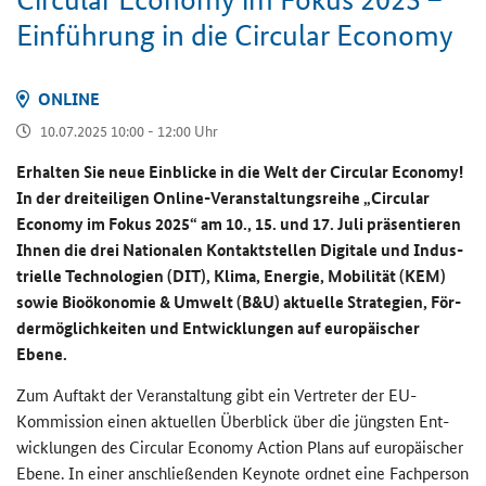
Ein­füh­rung in die
Circular Economy
ON­LINE
10.07.2025 10:00 - 12:00 Uhr
Er­hal­ten Sie neue Ein­bli­cke in die Welt der
Circular Economy
!
In der drei­tei­li­gen
Online
-​Veranstaltungsreihe „
Circular
Economy
im Fokus 2025“ am 10., 15. und 17. Juli prä­sen­tie­ren
Ihnen die drei Na­tio­na­len Kon­takt­stel­len Di­gi­ta­le und In­dus­
tri­el­le Tech­no­lo­gien (DIT), Klima, En­er­gie, Mo­bi­li­tät (KEM)
sowie Bio­öko­no­mie & Um­welt (B&U) ak­tu­el­le Stra­te­gien, För­
der­mög­lich­kei­ten und Ent­wick­lun­gen auf eu­ro­päi­scher
Ebene.
Zum Auf­takt der Ver­an­stal­tung gibt ein Ver­tre­ter der EU-​
Kommission einen ak­tu­el­len Über­blick über die jüngs­ten Ent­
wick­lun­gen des Cir­cu­lar Eco­no­my Ac­tion Plans auf eu­ro­päi­scher
Ebene. In einer an­schlie­ßen­den Key­note ord­net eine Fach­per­son