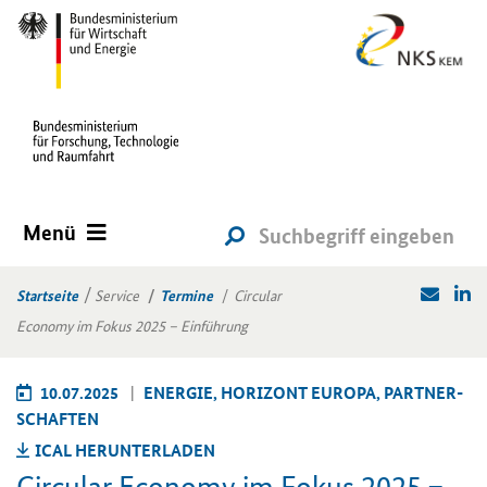
Menü
Startseite
Service
Termine
Circular
Economy im Fokus 2025 – Einführung
10.07.2025
EN­ER­GIE, HO­RI­ZONT EU­RO­PA, PART­NER­
SCHAF­TEN
ICAL HER­UN­TER­LA­DEN
Circular Economy
im Fokus 2025 –