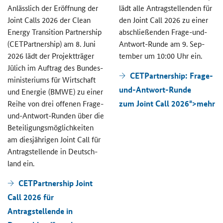
An­läss­lich der Er­öff­nung der
lädt alle An­trag­stel­len­den für
Joint Calls
2026 der
Clean
den
Joint Call
2026 zu einer
Energy Transition Partnership
ab­schlie­ßen­den Frage-​und-
(CETPartnership)
am 8. Juni
Antwort-Runde am 9. Sep­
2026 lädt der Pro­jekt­trä­ger
tem­ber um 10:00 Uhr ein.
Jü­lich im Auf­trag des Bun­des­
CETPartnership: Frage-
mi­nis­te­ri­ums für Wirt­schaft
und-Antwort-Runde
und En­er­gie (BMWE) zu einer
zum
Joint Call
2026">
mehr
Reihe von drei of­fe­nen Frage-​
und-Antwort-Runden über die
Be­tei­li­gungs­mög­lich­kei­ten
am dies­jäh­ri­gen
Joint Call
für
An­trag­stel­len­de in Deutsch­
land ein.
CETPartnership Joint
Call 2026 für
Antragstellende in