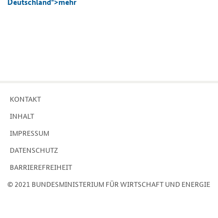
Deutschland">
mehr
KON­TAKT
IN­HALT
IM­PRES­SUM
DA­TEN­SCHUTZ
BAR­RIE­RE­FREI­HEIT
© 2021 BUN­DES­MI­NIS­TE­RI­UM FÜR WIRT­SCHAFT UND EN­ER­GIE