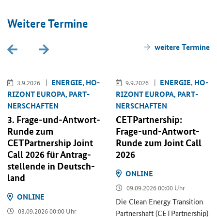
Wei­te­re Ter­mi­ne
wei­te­re Ter­mi­ne
EN­ER­GIE, HO­
EN­ER­GIE, HO­
3.9.2026
9.9.2026
RI­ZONT EU­RO­PA, PART­
RI­ZONT EU­RO­PA, PART­
NER­SCHAF­TEN
NER­SCHAF­TEN
3. Frage-​und-Antwort-
CETPartnership
:
Runde zum
Frage-​und-Antwort-
CETPartnership Joint
Runde zum
Joint Call
Call
2026 für An­trag­
2026
stel­len­de in Deutsch­
ON­LINE
land
09.09.2026 00:00 Uhr
ON­LINE
Die
Clean Energy Transition
03.09.2026 00:00 Uhr
Part­ners­haft (
CETPartnership
)