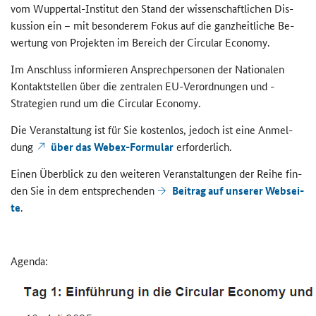
vom Wuppertal-​Institut den Stand der wis­sen­schaft­li­chen Dis­
kus­si­on ein – mit be­son­de­rem Fokus auf die ganz­heit­li­che Be­
wer­tung von Pro­jek­ten im Be­reich der Cir­cu­lar Eco­no­my.
Im An­schluss in­for­mie­ren An­sprech­per­so­nen der Na­tio­na­len
Kon­takt­stel­len über die zen­tra­len EU-​Verordnungen und -​
Strategien rund um die Cir­cu­lar Eco­no­my.
Die Ver­an­stal­tung ist für Sie kos­ten­los, je­doch ist eine An­mel­
dung
über das Webex-​Formular
er­for­der­lich.
Einen Über­blick zu den wei­te­ren Ver­an­stal­tun­gen der Reihe fin­
den Sie in dem ent­spre­chen­den
Bei­trag auf un­se­rer Web­sei­
te
.
Agen­da: