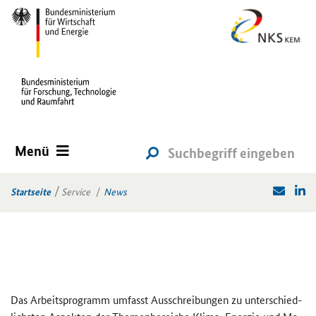
Menü
Startseite
Service
News
Das Ar­beits­pro­gramm um­fasst Aus­schrei­bun­gen zu un­ter­schied­