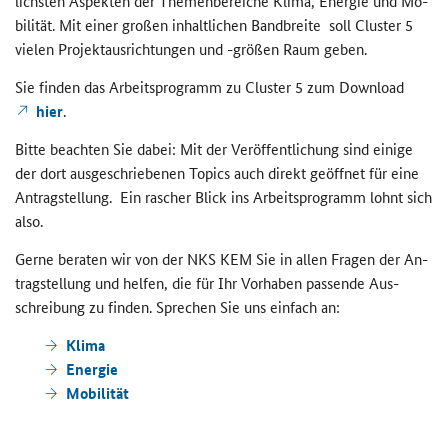
lichs­ten Aspek­ten der The­men­be­rei­che Klima, En­er­gie und Mo­
bi­li­tät. Mit einer gro­ßen in­halt­li­chen Band­brei­te soll Clus­ter 5
vie­len Pro­jekt­aus­rich­tun­gen und -​größen Raum geben.
Sie fin­den das Ar­beits­pro­gramm zu Clus­ter 5 zum Down­load
hier
.
Bitte be­ach­ten Sie dabei: Mit der Ver­öf­fent­li­chung sind ei­ni­ge
der dort aus­ge­schrie­be­nen To­pics auch di­rekt ge­öff­net für eine
An­trag­stel­lung. Ein ra­scher Blick ins Ar­beits­pro­gramm lohnt sich
also.
Gerne be­ra­ten wir von der NKS KEM Sie in allen Fra­gen der An­
trag­stel­lung und hel­fen, die für Ihr Vor­ha­ben pas­sen­de Aus­
schrei­bung zu fin­den. Spre­chen Sie uns ein­fach an:
Klima
En­er­gie
Mo­bi­li­tät