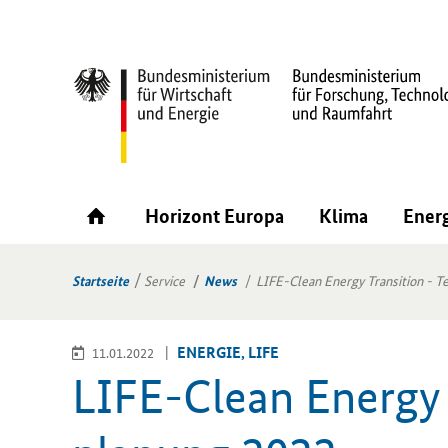
Horizont Europa
Klima
Ener
Startseite
Service
News
LIFE-Clean Energy Transition - 
EN­ER­GIE, LIFE
11.01.2022
LIFE-​Clean En­er­gy T