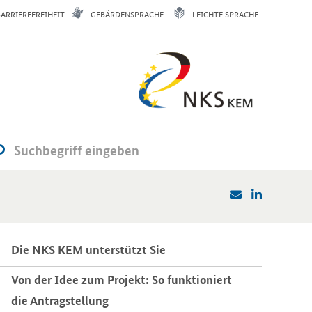
BARRIEREFREIHEIT
GEBÄRDENSPRACHE
LEICHTE SPRACHE
Die NKS KEM un­ter­stützt Sie
Von der Idee zum Pro­jekt: So funk­tio­niert
die An­trag­stel­lung