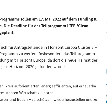
E-​Programms sol­len am 17. Mai 2022 auf dem
Funding &
en. Die
Deadline
für das Teil­pro­gramm
LIFE "Clean
ge­plant.
ich für An­trag­stel­len­de in Ho­ri­zont Eu­ro­pa
Cluster 5
–
E-​Programm zu wer­fen. Ins­be­son­de­re das Teil­pro­gramm
dung mit Ho­ri­zont Eu­ro­pa, da dort die neue Hei­mat der
ung aus Ho­ri­zont 2020 ge­fun­den wurde.
eis­lauf­ori­en­tier­ten, en­er­gie­ef­fi­zi­en­ten, auf er­neu­er­ba­
re­sis­ten­ten Wirt­schaft zu leis­ten,
HO­RI­ZONT EU­RO­PA
8.10.2026
Was­ser und Boden – zu schüt­zen, wie­der­her­zu­stel­len und zu
Know­ledge Va­lo­risa­ti­on in Ac­tion: