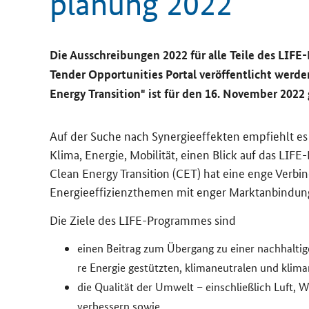
pla­nung 2022
Die Aus­schrei­bun­gen 2022 für alle Teile des LIF
Tender Opportunities
Por­tal ver­öf­fent­licht wer­d
Energy Transition"
ist für den 16. No­vem­ber 2022 
Auf der Suche nach Syn­er­gie­ef­fek­ten emp­fiehlt es s
Klima, En­er­gie, Mo­bi­li­tät, einen Blick auf das LIF
Clean Energy Transition
(CET) hat eine enge Ver­bin­
En­er­gie­ef­fi­zi­enz­the­men mit enger Markt­an­bin­d
Die Ziele des
LIFE
-​Programmes sind
einen Bei­trag zum Über­gang zu einer nach­hal­ti­gen, kr
re En­er­gie ge­stütz­ten, kli­ma­neu­tra­len und kli­ma­
die Qua­li­tät der Um­welt – ein­schließ­lich Luft, 
ver­bes­sern sowie