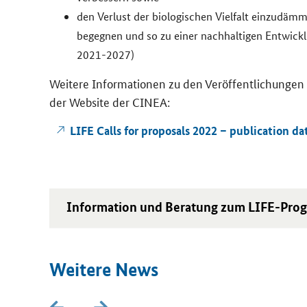
den Ver­lust der bio­lo­gi­schen Viel­falt ein­zu­däm
be­geg­nen und so zu einer nach­hal­ti­gen Ent­wick­
2021-​2027)
Wei­te­re In­for­ma­tio­nen zu den Ver­öf­fent­li­chun­
der
Website
der CINEA:
LIFE Calls for proposals 2022 – publication da
In­for­ma­ti­on und Be­ra­tung zum LIFE-​Pr
Wei­te­re News