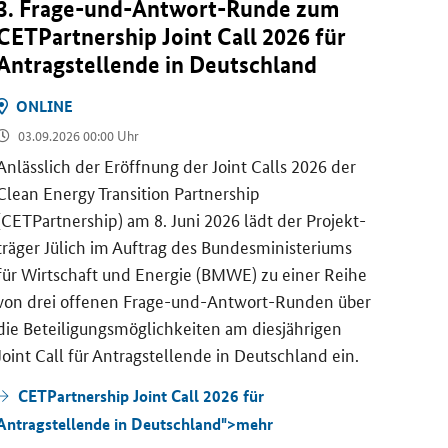
3. Frage-​und-Antwort-Runde zum
CET
CETPartnership Joint Call
2026 für
Run
An­trag­stel­len­de in Deutsch­land
ON
ON­LINE
09.
03.09.2026 00:00 Uhr
Die
C
(
CETP
An­läss­lich der Er­öff­nung der
Joint Calls
2026 der
den
J
Clean Energy Transition Partnership
und-A
(CETPartnership)
am 8. Juni 2026 lädt der Pro­jekt­
Uhr e
trä­ger Jü­lich im Auf­trag des Bun­des­mi­nis­te­ri­ums
für Wirt­schaft und En­er­gie (BMWE) zu einer Reihe
CE
von drei of­fe­nen Frage-​und-Antwort-Runden über
zum
J
die Be­tei­li­gungs­mög­lich­kei­ten am dies­jäh­ri­gen
Joint Call
für An­trag­stel­len­de in Deutsch­land ein.
CETPartnership Joint Call 2026 für
Antragstellende in Deutschland">
mehr