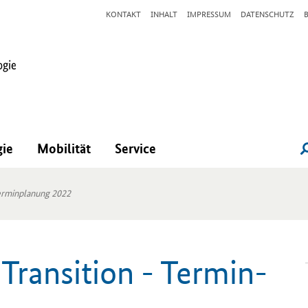
KONTAKT
INHALT
IMPRESSUM
DATENSCHUTZ
gie
Mobilität
Service
Terminplanung 2022
ran­si­ti­on - Ter­min­