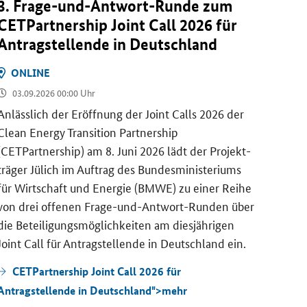
3. Frage-​und-Antwort-Runde zum
CET
CETPartnership Joint Call
2026 für
Run
An­trag­stel­len­de in Deutsch­land
ON
ON­LINE
09.
03.09.2026 00:00 Uhr
Die
C
(
CETP
An­läss­lich der Er­öff­nung der
Joint Calls
2026 der
den
J
Clean Energy Transition Partnership
und-A
(CETPartnership)
am 8. Juni 2026 lädt der Pro­jekt­
Uhr e
trä­ger Jü­lich im Auf­trag des Bun­des­mi­nis­te­ri­ums
für Wirt­schaft und En­er­gie (BMWE) zu einer Reihe
CE
von drei of­fe­nen Frage-​und-Antwort-Runden über
zum
J
die Be­tei­li­gungs­mög­lich­kei­ten am dies­jäh­ri­gen
Joint Call
für An­trag­stel­len­de in Deutsch­land ein.
CETPartnership Joint Call 2026 für
HO­RI­ZONT EU­RO­
EN­ER­GIE,
26.07.2026
23.07.2026
Antragstellende in Deutschland">
mehr
PA, MIS­SIO­NEN, STÄD­TE
TÄT