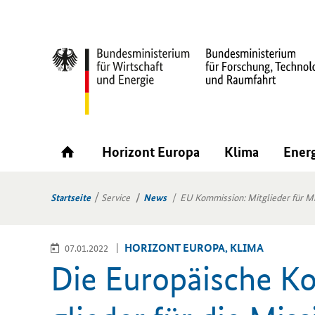
Horizont Europa
Klima
Ener
Startseite
Service
News
EU Kommission: Mitglieder für Mi
HO­RI­ZONT EU­RO­PA, KLIMA
07.01.2022
Die Eu­ro­päi­sche K