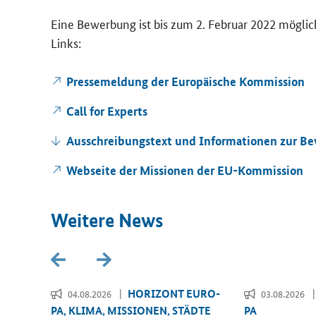
Eine Be­wer­bung ist bis zum 2. Fe­bru­ar 2022 mög­lich.
Links:
Pres­se­mel­dung der Eu­ro­päi­sche Kom­mis­si­on
Call for Ex­perts
Aus­schrei­bungs­text und In­for­ma­tio­nen zur 
Web­sei­te der Mis­sio­nen der EU-​Kommission
Wei­te­re News
­RI­
HO­RI­ZONT EU­RO­
04.08.2026
03.08.2026
PA, KLIMA, MIS­SIO­NEN, STÄD­TE
PA