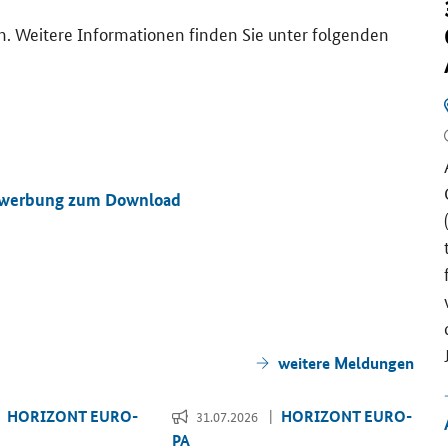
from Re­sults to Po­li­cy
 Wei­te­re In­for­ma­tio­nen fin­den Sie unter fol­gen­den
BRÜS­SEL UND ON­LINE
08.10.2026 00:00 Uhr
Wie kön­nen For­schungs­er­geb­nis­se für den Markt,
die Ge­sell­schaft und die Po­li­tik ge­nutzt wer­den?
Wie las­sen sich Er­kennt­nis­se ge­zielt zur Un­ter­stüt­
zung der Po­li­tik­ge­stal­tung und neuer Maß­nah­men
Be­wer­bung zum Down­load
wei­ter­ge­ben? Dazu stel­len Ihnen in die­sem
Workshop
aus­ge­wähl­te Ho­ri­zont Europa-​Projekte
ihre in­no­va­ti­ven An­sät­ze zur Wis­sens­va­lo­ri­sie­rung
vor.
mehr
wei­te­re Mel­dun­gen
HO­RI­ZONT EU­RO­
HO­RI­ZONT EU­RO­
31.07.2026
PA