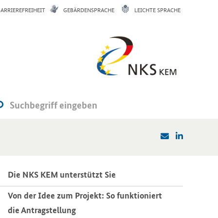
BARRIEREFREIHEIT
GEBÄRDENSPRACHE
LEICHTE SPRACHE
Die NKS KEM un­ter­stützt Sie
Von der Idee zum Pro­jekt: So funk­tio­niert
die An­trag­stel­lung