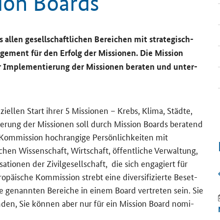
ion Boards
 allen ge­sell­schaft­li­chen Be­rei­chen mit strategisch-​
­ge­ment für den Er­folg der Mis­sio­nen. Die
Mission
r Im­ple­men­tie­rung der Mis­sio­nen be­ra­ten und un­ter­
i­el­len Start ihrer 5 Mis­sio­nen – Krebs, Klima, Städ­te,
e­rung der Mis­sio­nen soll durch
Mission Boards
be­ra­tend
Kom­mis­si­on hoch­ran­gi­ge Per­sön­lich­kei­ten mit
chen Wis­sen­schaft, Wirt­schaft, öf­fent­li­che Ver­wal­tung,
a­tio­nen der Zi­vil­ge­sell­schaft, die sich en­ga­giert für
­päi­sche Kom­mis­si­on strebt eine di­ver­si­fi­zier­te Be­set­
e ge­nann­ten Be­rei­che in einem Board ver­tre­ten sein. Sie
HO­RI­ZONT EU­RO­PA
8.10.2026
un­den, Sie kön­nen aber nur für ein
Mission Board
no­mi­
Know­ledge Va­lo­risa­ti­on in Ac­tion: