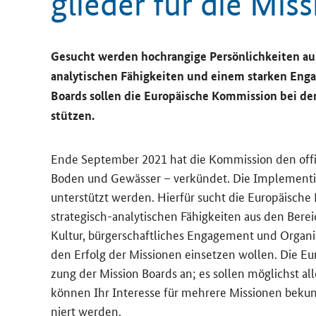
glie­der für die
Miss
Ge­sucht wer­den hoch­ran­gi­ge Per­sön­lich­kei­ten aus
analytischen Fä­hig­kei­ten und einem star­ken En­ga
Boards
sol­len die Eu­ro­päi­sche Kom­mis­si­on bei de
stüt­zen.
Ende Sep­tem­ber 2021 hat die Kom­mis­si­on den of­fi­z
Boden und Ge­wäs­ser – ver­kün­det. Die Im­ple­men­ti
un­ter­stützt wer­den. Hier­für sucht die Eu­ro­päi­sche 
strategisch-​analytischen Fä­hig­kei­ten aus den Be­rei­
Kul­tur, bür­ger­schaft­li­ches En­ga­ge­ment und Or­ga­ni­s
den Er­folg der Mis­sio­nen ein­set­zen wol­len. Die Eu­ro
zung der
Mission Boards
an; es sol­len mög­lichst all
kön­nen Ihr In­ter­es­se für meh­re­re Mis­sio­nen be­k
niert wer­den.