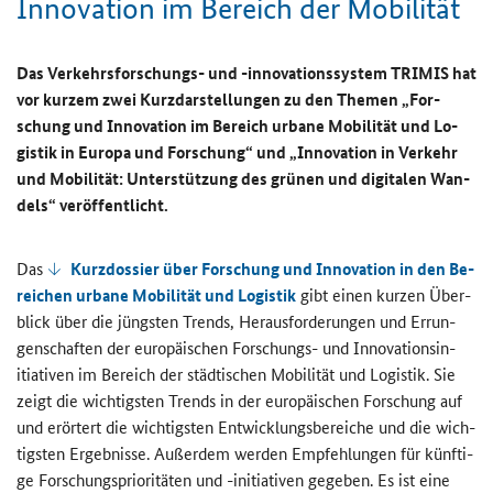
In­no­va­ti­on im Be­reich der Mo­bi­li­tät
Das Verkehrsforschungs-​ und -​innovationssystem TRI­MIS hat
vor kur­zem zwei Kurz­dar­stel­lun­gen zu den The­men „For­
schung und In­no­va­ti­on im Be­reich ur­ba­ne Mo­bi­li­tät und Lo­
gis­tik in Eu­ro­pa und For­schung“ und „In­no­va­ti­on in Ver­kehr
und Mo­bi­li­tät: Un­ter­stüt­zung des grü­nen und di­gi­ta­len Wan­
dels“ ver­öf­fent­licht.
Das
Kurz­dos­sier über For­schung und In­no­va­ti­on in den Be­
rei­chen ur­ba­ne Mo­bi­li­tät und Lo­gis­tik
gibt einen kur­zen Über­
blick über die jüngs­ten Trends, Her­aus­for­de­run­gen und Er­run­
gen­schaf­ten der eu­ro­päi­schen Forschungs-​ und In­no­va­ti­ons­in­
itia­ti­ven im Be­reich der städ­ti­schen Mo­bi­li­tät und Lo­gis­tik. Sie
zeigt die wich­tigs­ten Trends in der eu­ro­päi­schen For­schung auf
und er­ör­tert die wich­tigs­ten Ent­wick­lungs­be­rei­che und die wich­
tigs­ten Er­geb­nis­se. Au­ßer­dem wer­den Emp­feh­lun­gen für künf­ti­
ge For­schungs­prio­ri­tä­ten und -​initiativen ge­ge­ben. Es ist eine