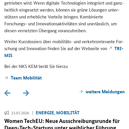
ge­trie­ben wird. Wenn di­gi­ta­le Tech­no­lo­gien in­te­griert und ganz­
heit­lich ein­ge­setzt wer­den, kön­nen sie grüne Lö­sun­gen un­ter­
stüt­zen und er­heb­li­che Vor­tei­le brin­gen. Kom­bi­nier­te
Forschungs-​ und In­no­va­ti­ons­ak­ti­vi­tä­ten sind un­er­läss­lich, um
die­sen ver­netz­ten Über­gang vor­an­zu­trei­ben.
Wei­ter Kurz­dos­siers über mobilitäts-​ und ver­kehrs­re­le­van­te For­
schung und In­no­va­ti­on fin­den Sie auf der Web­sei­te von
TRI­
MIS
Bei der NKS KEM berät Sie hier­zu
Team Mo­bi­li­tät
wei­te­re Mel­dun­gen
EN­ER­GIE, MO­BI­LI­TÄT
23.07.2026
Women TechEU
: Neue Aus­schrei­bungs­run­de für
Deep-Tech-Startups
unter weib­li­cher Füh­rung