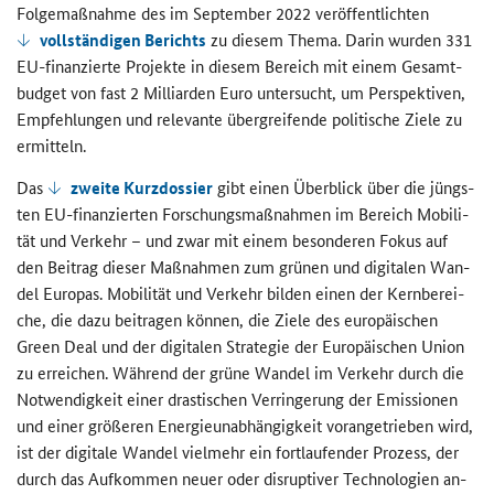
Fol­ge­maß­nah­me des im Sep­tem­ber 2022 ver­öf­fent­lich­ten
voll­stän­di­gen Be­richts
zu die­sem Thema. Darin wur­den 331
EU-​finanzierte Pro­jek­te in die­sem Be­reich mit einem Ge­samt­
bud­get von fast 2 Mil­li­ar­den Euro un­ter­sucht, um Per­spek­ti­ven,
Emp­feh­lun­gen und re­le­van­te über­grei­fen­de po­li­ti­sche Ziele zu
er­mit­teln.
Das
zwei­te Kurz­dos­sier
gibt einen Über­blick über die jüngs­
ten EU-​finanzierten For­schungs­maß­nah­men im Be­reich Mo­bi­li­
tät und Ver­kehr – und zwar mit einem be­son­de­ren Fokus auf
den Bei­trag die­ser Maß­nah­men zum grü­nen und di­gi­ta­len Wan­
del Eu­ro­pas. Mo­bi­li­tät und Ver­kehr bil­den einen der Kern­be­rei­
che, die dazu bei­tra­gen kön­nen, die Ziele des eu­ro­päi­schen
Green Deal
und der di­gi­ta­len Stra­te­gie der Eu­ro­päi­schen Union
zu er­rei­chen. Wäh­rend der grüne Wan­del im Ver­kehr durch die
Not­wen­dig­keit einer dras­ti­schen Ver­rin­ge­rung der Emis­sio­nen
und einer grö­ße­ren En­er­gie­un­ab­hän­gig­keit vor­an­ge­trie­ben wird,
ist der di­gi­ta­le Wan­del viel­mehr ein fort­lau­fen­der Pro­zess, der
durch das Auf­kom­men neuer oder dis­rup­ti­ver Tech­no­lo­gien an­