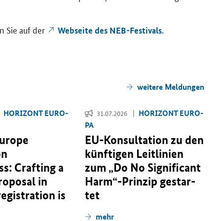
den Sie auf der
.
Web­sei­te des NEB-​Festivals
wei­te­re Mel­dun­gen
HO­RI­ZONT EU­RO­
HO­RI­ZONT EU­RO­
31.07.2026
PA
Europe
EU-​Konsultation zu den
on
künf­ti­gen Leit­li­ni­en
s: Crafting a
zum „
Do No Significant
roposal in
Harm
“-​Prinzip ge­star­
 registration is
tet
mehr