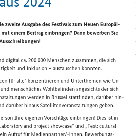
­haus 2024
ie zwei­te Aus­ga­be des Fes­ti­vals zum Neuen Eu­ro­päi­
ch mit einem Bei­trag ein­brin­gen? Dann be­wer­ben Sie
Aus­schrei­bun­gen!
nd di­gi­tal ca. 200.000 Men­schen zu­sam­men, die sich
ig­keit und In­klu­si­on – aus­tau­schen konn­ten.
­cen für alle" kon­zen­trie­ren und Un­ter­the­men wie Un­
nd mensch­li­ches Wohl­be­fin­den an­ge­sichts der sich
­stal­tun­gen wer­den in Brüs­sel statt­fin­den, dar­über hin­
dar­über hin­aus Sa­tel­li­ten­ver­an­stal­tun­gen geben.
er­son Ihre ei­ge­nen Vor­schlä­ge ein­brin­gen! Dies ist in
 Laboratory and project showcase
“ und „
Fest: cultural
t ein Auf­ruf für Me­di­en­part­ner/-​innen. Be­wer­bungs­