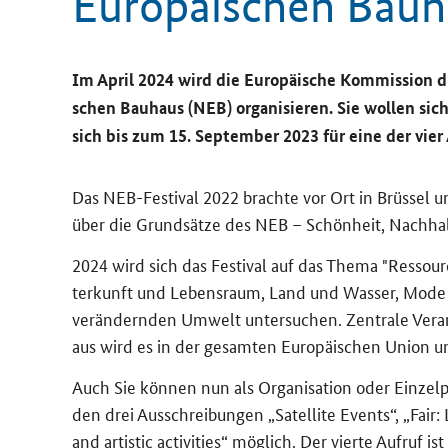
Eu­ro­päi­schen Bau
Im April 2024 wird die Eu­ro­päi­sche Kom­mis­si­on d
schen Bau­haus (NEB) or­ga­ni­sie­ren. Sie wol­len si
sich bis zum 15. Sep­tem­ber 2023 für eine der vier 
Das NEB-​Festival 2022 brach­te vor Ort in Brüs­sel u
über die Grund­sät­ze des NEB – Schön­heit, Nach­hal­t
2024 wird sich das Fes­ti­val auf das Thema "Res­sour
ter­kunft und Le­bens­raum, Land und Was­ser, Mode u
ver­än­dern­den Um­welt un­ter­su­chen. Zen­tra­le Ver­an
aus wird es in der ge­sam­ten Eu­ro­päi­schen Union und 
Auch Sie kön­nen nun als Or­ga­ni­sa­ti­on oder Ein­zel­p
den drei Aus­schrei­bun­gen „
Satellite Events
“, „
Fair:
and artistic activities
“ mög­lich. Der vier­te Auf­ruf is