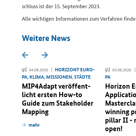
schluss ist der 15. Sep­tem­ber 2023.
Alle wich­ti­gen In­for­ma­tio­nen zum Ver­fah­ren fin­
Wei­te­re News
­RI­
HO­RI­ZONT EU­RO­
04.08.2026
03.08.2026
PA, KLIMA, MIS­SIO­NEN, STÄD­TE
PA
r­
MIP4Adapt ver­öf­fent­
Horizon 
 für
licht ers­ten
How-to
Applicati
­
Guide
zum
Stakeholder
Masterclas
n­er­
Mapping
winning p
pillar II -
mehr
open!