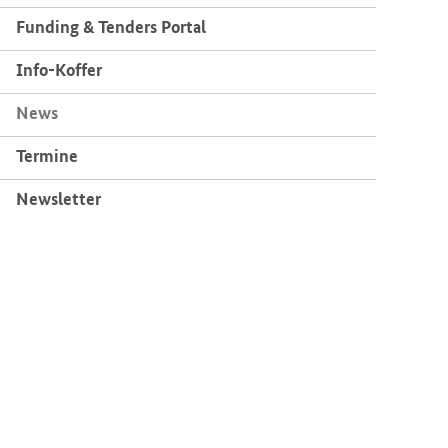
Fun­ding & Ten­ders Por­tal
Info-​Koffer
News
Ter­mi­ne
News­let­ter