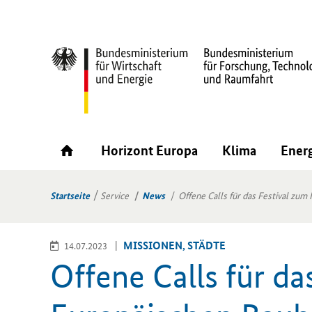
Horizont Europa
Klima
Ener
Startseite
Service
News
Offene Calls für das Festival zu
MIS­SIO­NEN, STÄD­TE
14.07.2023
Of­fe­ne Calls für d