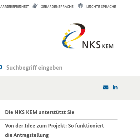
BARRIEREFREIHEIT
GEBÄRDENSPRACHE
LEICHTE SPRACHE
Die NKS KEM un­ter­stützt Sie
Von der Idee zum Pro­jekt: So funk­tio­niert
die An­trag­stel­lung