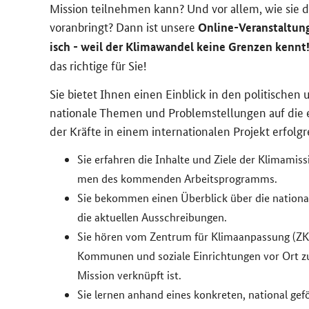
Mis­si­on teil­neh­men kann? Und vor allem, wie sie da
vor­an­bringt? Dann ist un­se­re
Online-​Veranstaltung "
isch - weil der Kli­ma­wan­del keine Gren­zen kennt
das rich­ti­ge für Sie!
Sie bie­tet Ihnen einen Ein­blick in den po­li­ti­schen 
na­tio­na­le The­men und Pro­blem­stel­lun­gen auf die
der Kräf­te in einem in­ter­na­tio­na­len Pro­jekt er­folg
Sie er­fah­ren die In­hal­te und Ziele der Kli­ma­mis­
men des kom­men­den Ar­beits­pro­gramms.
Sie be­kom­men einen Über­blick über die na­tio­na­l
die ak­tu­el­len Aus­schrei­bun­gen.
Sie hören vom Zen­trum für Kli­ma­an­pas­sung (ZKA
Kom­mu­nen und so­zia­le Ein­rich­tun­gen vor Ort z
Mis­si­on ver­knüpft ist.
Sie ler­nen an­hand eines kon­kre­ten, na­tio­nal ge­f