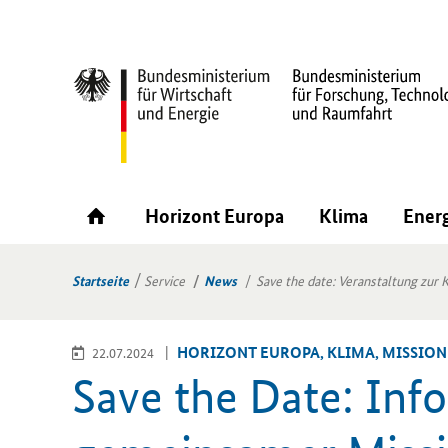
Horizont Europa
Klima
Ener
Startseite
Service
News
Save the date: Veranstaltung zur 
HO­RI­ZONT EU­RO­PA, KLIMA, MIS­SIO­
22.07.2024
Save the Date: Info