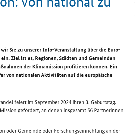
­on: von na­tio­nal zu
ir Sie zu un­se­rer Info-​Veranstaltung über die Eu­ro­
" ein. Ziel ist es, Re­gio­nen, Städ­ten und Ge­mein­den
nah­men der Kli­ma­mis­si­on pro­fi­tie­ren kön­nen. Ein
von na­tio­na­len Ak­ti­vi­tä­ten auf die eu­ro­päi­sche
wan­del fei­ert im Sep­tem­ber 2024 ihren 3. Ge­burts­tag.
ission ge­för­dert, an denen ins­ge­samt 56 Part­ne­rin­nen
i­on oder Ge­mein­de oder For­schungs­ein­rich­tung an der