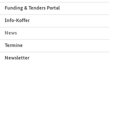
Fun­ding & Ten­ders Por­tal
Info-​Koffer
News
Ter­mi­ne
News­let­ter