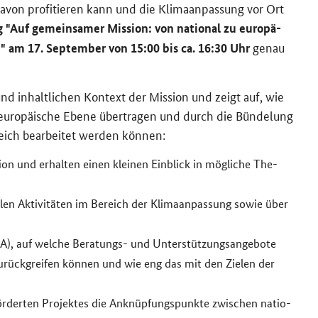
von pro­fi­tie­ren kann und die Kli­ma­an­pas­sung vor Ort
Auf ge­mein­sa­mer Mis­si­on: von na­tio­nal zu eu­ro­pä­
genau
!" am 17. Sep­tem­ber von 15:00 bis ca. 16:30 Uhr
und in­halt­li­chen Kon­text der Mis­si­on und zeigt auf, wie
 eu­ro­päi­sche Ebene über­tra­gen und durch die Bün­de­lung
­reich be­ar­bei­tet wer­den kön­nen:
si­on und er­hal­ten einen klei­nen Ein­blick in mög­li­che The­
en Ak­ti­vi­tä­ten im Be­reich der Kli­ma­an­pas­sung sowie über
), auf wel­che Beratungs-​ und Un­ter­stüt­zungs­an­ge­bo­te
u­rück­grei­fen kön­nen und wie eng das mit den Zie­len der
ör­der­ten Pro­jek­tes die An­knüp­fungs­punk­te zwi­schen na­tio­