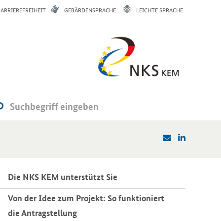
BARRIEREFREIHEIT
GEBÄRDENSPRACHE
LEICHTE SPRACHE
Die NKS KEM un­ter­stützt Sie
Von der Idee zum Pro­jekt: So funk­tio­niert
die An­trag­stel­lung