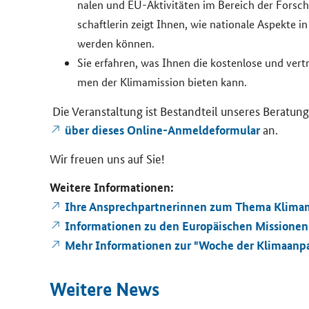
na­len und EU-​Aktivitäten im Be­reich der For­schu
schaft­le­rin zeigt Ihnen, wie na­tio­na­le Aspek­te i
wer­den kön­nen.
Sie er­fah­ren, was Ihnen die kos­ten­lo­se und ver­
men der Kli­ma­mis­si­on bie­ten kann.
Die Ver­an­stal­tung ist Be­stand­teil un­se­res Be­ra­tu
an.
über die­ses Online-​Anmeldeformular
Wir freu­en uns auf Sie!
Wei­te­re In­for­ma­tio­nen:
Ihre An­sprech­part­ne­rin­nen zum Thema Kli­ma­
In­for­ma­tio­nen zu den Eu­ro­päi­schen Mis­sio­nen
Mehr In­for­ma­tio­nen zur "Woche der Kli­ma­an­p
Wei­te­re News