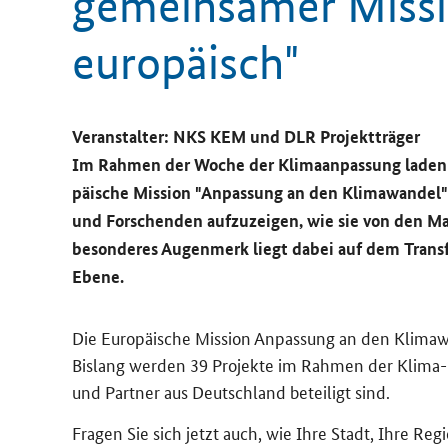
ge­mein­sa­mer Mis­si
eu­ro­pä­isch"
Ver­an­stal­ter: NKS KEM und DLR Pro­jekt­trä­ger
Im Rah­men der Woche der Kli­ma­an­pas­sung laden w
päi­sche Mis­si­on "An­pas­sung an den Kli­ma­wan­del
und For­schen­den auf­zu­zei­gen, wie sie von den Maß­
be­son­de­res Au­gen­merk liegt dabei auf dem Trans­fer 
Ebene.
Die Eu­ro­päi­sche Mis­si­on An­pas­sung an den Kli­ma­
Bis­lang wer­den 39 Pro­jek­te im Rah­men der Klima-​M
und Part­ner aus Deutsch­land be­tei­ligt sind.
Fra­gen Sie sich jetzt auch, wie Ihre Stadt, Ihre Re­g