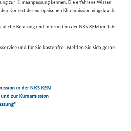
ng zur Kli­ma­an­pas­sung ken­nen. Die er­fah­re­ne Wis­sen­
n den Kon­text der eu­ro­päi­schen Kli­ma­mis­si­on ein­ge­bracht
trau­li­che Be­ra­tung und In­for­ma­ti­on der NKS KEM im Rah­
ngs­ser­vice und für Sie kos­ten­frei. Mel­den Sie sich gerne
mis­si­on in der NKS KEM
 und zur Kli­ma­mis­si­on
as­sung"