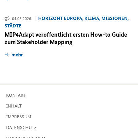
HO­RI­ZONT EU­RO­PA, KLIMA, MIS­SIO­NEN,
04.08.2026
STÄD­TE
MIP4Adapt ver­öf­fent­licht ers­ten
How-to Guide
zum
Stakeholder Mapping
mehr
KON­TAKT
IN­HALT
IM­PRES­SUM
DA­TEN­SCHUTZ