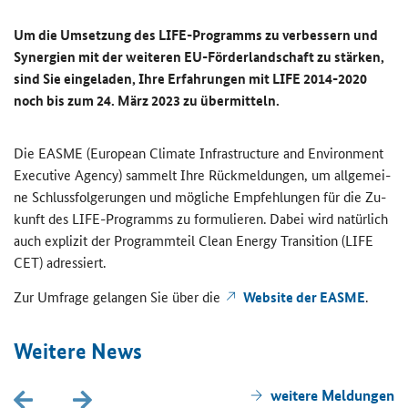
Um die Um­set­zung des
LIFE
-​Programms zu ver­bes­sern und
Syn­er­gien mit der wei­te­ren EU-​Förderlandschaft zu stär­ken,
sind Sie ein­ge­la­den, Ihre Er­fah­run­gen mit
LIFE
2014-​2020
noch bis zum 24. März 2023 zu über­mit­teln.
Die EASME (
European Climate Infrastructure and Environment
Executive Agency
) sam­melt Ihre Rück­mel­dun­gen, um all­ge­mei­
ne Schluss­fol­ge­run­gen und mög­li­che Emp­feh­lun­gen für die Zu­
kunft des
LIFE
-​Programms zu for­mu­lie­ren. Dabei wird na­tür­lich
auch ex­pli­zit der Pro­gramm­teil
Clean Energy Transition
(
LIFE
CET) adres­siert.
Zur Um­fra­ge ge­lan­gen Sie über die
Website
der EASME
.
Wei­te­re News
wei­te­re Mel­dun­gen