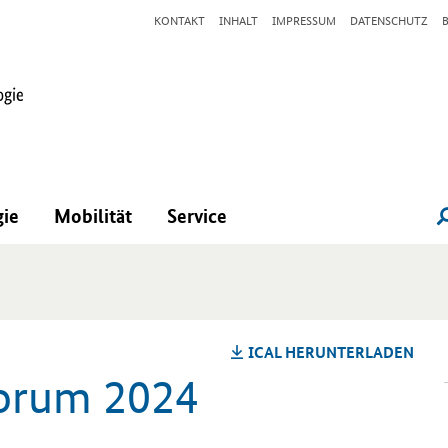
KONTAKT
INHALT
IMPRESSUM
DATENSCHUTZ
gie
Mobilität
Service
ICAL HER­UN­TER­LA­DEN
 Forum 2024