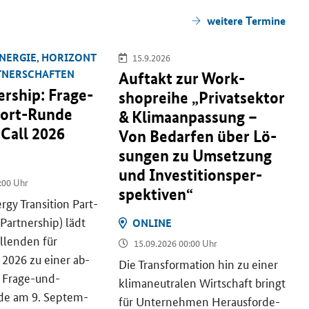
wei­te­re Ter­mi­ne
N­ER­GIE, HO­RI­ZONT
15.9.2026
T­NER­SCHAF­TEN
Auf­takt zur Work­
ership
: Frage-​
shoprei­he „Pri­vat­sek­tor
ort-Runde
& Kli­ma­an­pas­sung –
 Call
2026
Von Be­dar­fen über Lö­
sun­gen zu Um­set­zung
und In­ves­ti­ti­ons­per­
:00 Uhr
spek­ti­ven“
rgy Transition
Part­
Partnership
) lädt
ON­LINE
el­len­den für
15.09.2026 00:00 Uhr
2026 zu einer ab­
Die Trans­for­ma­ti­on hin zu einer
 Frage-​und-
kli­ma­neu­tra­len Wirt­schaft bringt
e am 9. Sep­tem­
für Un­ter­neh­men Her­aus­for­de­