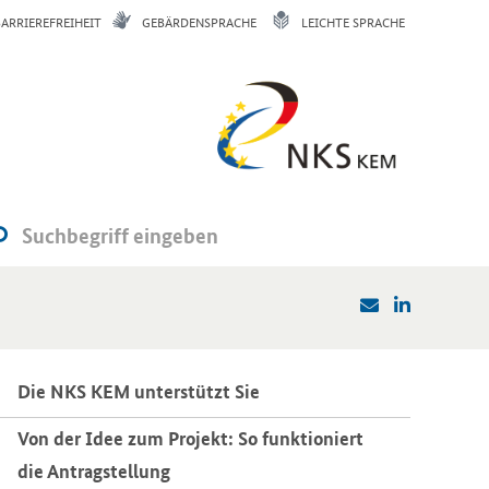
BARRIEREFREIHEIT
GEBÄRDENSPRACHE
LEICHTE SPRACHE
Die NKS KEM un­ter­stützt Sie
Von der Idee zum Pro­jekt: So funk­tio­niert
die An­trag­stel­lung