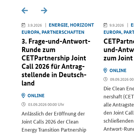
U­RO­
EN­ER­GIE, HO­RI­ZONT
E
3.9.2026
9.9.2026
EU­RO­PA, PART­NER­SCHAF­TEN
EU­RO­PA, PAR
3. Frage-​und-Antwort-
CETPartn
Runde zum
und-Antw
g a
CETPartnership Joint
zum
Joint
Call
2026 für An­trag­
ON­LINE
stel­len­de in Deutsch­
09.09.2026 00
land
Die
Clean Ene
ON­LINE
ners­haft (
CET
alle An­trag­st
die
03.09.2026 00:00 Uhr
den
Joint Call
gen in
An­läss­lich der Er­öff­nung der
schlie­ßen­den
r­be­
Joint Calls
2026 der
Clean
Antwort-Rund
 wor­
Energy Transition Partnership