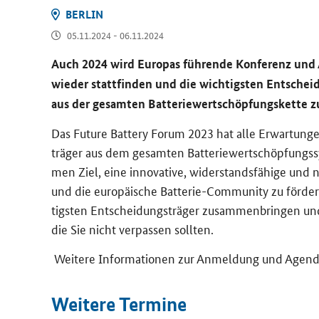
BER­LIN
05.11.2024 - 06.11.2024
Auch 2024 wird Eu­ro­pas füh­ren­de Kon­fe­renz und A
wie­der statt­fin­den und die wich­tigs­ten Ent­schei
aus der ge­sam­ten Bat­te­rie­wert­schöp­fungs­ket­te 
Das
Future Battery Forum
2023 hat alle Er­war­tun­ge
trä­ger aus dem ge­sam­ten Bat­te­rie­wert­schöp­fungs­
men Ziel, eine in­no­va­ti­ve, wi­der­stands­fä­hi­ge und nac
und die eu­ro­päi­sche Batterie-​
Community
zu för­der
tigs­ten Ent­schei­dungs­trä­ger zu­sam­men­brin­gen und
die Sie nicht ver­pas­sen soll­ten.
Wei­te­re In­for­ma­tio­nen zur An­mel­dung und Agen­
Wei­te­re Ter­mi­ne