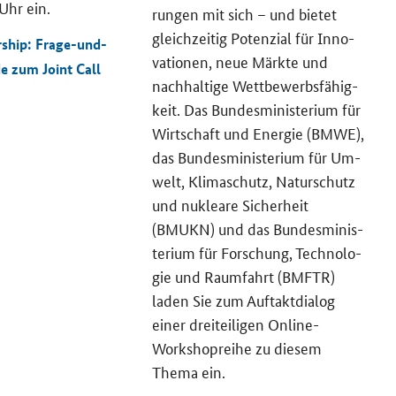
Uhr ein.
run­gen mit sich – und bie­tet
gleich­zei­tig Po­ten­zi­al für In­no­
ship: Frage-und-
va­tio­nen, neue Märk­te und
de zum
Joint Call
nach­hal­ti­ge Wett­be­werbs­fä­hig­
keit. Das Bun­des­mi­nis­te­ri­um für
Wirt­schaft und En­er­gie (BMWE),
das Bun­des­mi­nis­te­ri­um für Um­
welt, Kli­ma­schutz, Na­tur­schutz
und nu­klea­re Si­cher­heit
(BMUKN) und das Bun­des­mi­nis­
te­ri­um für For­schung, Tech­no­lo­
gie und Raum­fahrt (BMFTR)
laden Sie zum Auf­takt­dia­log
einer drei­tei­li­gen
Online
-
Workshop
reihe zu die­sem
Thema ein.