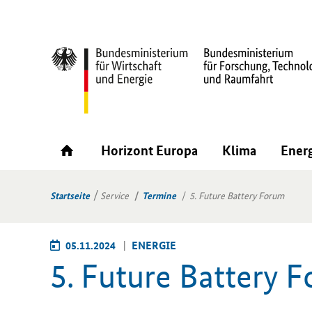
Horizont Europa
Klima
Ener
Startseite
Service
Termine
5. Future Battery Forum
05.11.2024
EN­ER­GIE
5. Fu­ture Bat­te­ry