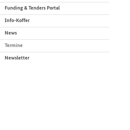
Fun­ding & Ten­ders Por­tal
Info-​Koffer
News
Ter­mi­ne
News­let­ter