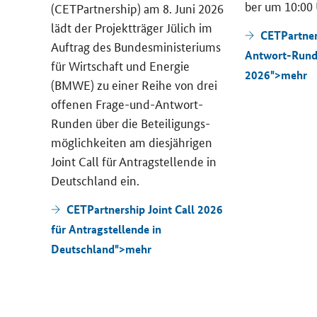
ber um 10:00 
n An­
(CETPartnership)
am 8. Juni 2026
r, die
lädt der Pro­jekt­trä­ger Jü­lich im
CETPartner
„Di­gi­
Auf­trag des Bun­des­mi­nis­te­ri­ums
Antwort-Run
o­lo­
für Wirt­schaft und En­er­gie
2026">
mehr
­er­
(BMWE) zu einer Reihe von drei
 und
of­fe­nen Frage-​und-Antwort-
“
Runden über die Be­tei­li­gungs­
as
mög­lich­kei­ten am dies­jäh­ri­gen
m 13.
Joint Call
für An­trag­stel­len­de in
 wir
Deutsch­land ein.
r An­
CETPartnership Joint Call 2026
es Er­
für Antragstellende in
r­ho­
Deutschland">
mehr
 Eng­
ion