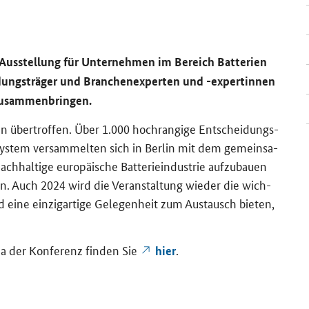
us­stel­lung für Un­ter­neh­men im Be­reich Bat­te­rien
­dungs­trä­ger und Bran­chen­ex­per­ten und -​expertinnen
zu­sam­men­brin­gen.
n über­trof­fen. Über 1.000 hoch­ran­gi­ge Ent­schei­dungs­
sys­tem ver­sam­mel­ten sich in Ber­lin mit dem ge­mein­sa­
h­hal­ti­ge eu­ro­päi­sche Bat­te­rie­in­dus­trie auf­zu­bau­en
n. Auch 2024 wird die Ver­an­stal­tung wie­der die wich­
 eine ein­zig­ar­ti­ge Ge­le­gen­heit zum Aus­tausch bie­ten,
da der Kon­fe­renz fin­den Sie
.
hier