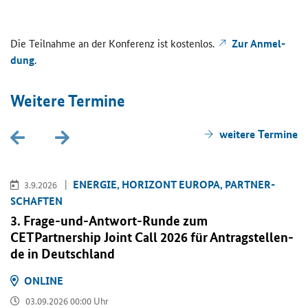
Die Teil­nah­me an der Kon­fe­renz ist kos­ten­los.
Zur An­mel­
dung
.
Wei­te­re Ter­mi­ne
wei­te­re Ter­mi­ne
EN­ER­GIE, HO­RI­ZONT EU­RO­PA, PART­NER­
3.9.2026
SCHAF­TEN
3. Frage-​und-Antwort-Runde zum
CETPartnership Joint Call
2026 für An­trag­stel­len­
de in Deutsch­land
ON­LINE
03.09.2026 00:00 Uhr