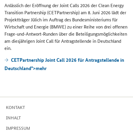
An­läss­lich der Er­öff­nung der
Joint Calls
2026 der
Clean Energy
Transition Partnership (CETPartnership)
am 8. Juni 2026 lädt der
Pro­jekt­trä­ger Jü­lich im Auf­trag des Bun­des­mi­nis­te­ri­ums für
Wirt­schaft und En­er­gie (BMWE) zu einer Reihe von drei of­fe­nen
Frage-​und-Antwort-Runden über die Be­tei­li­gungs­mög­lich­kei­ten
am dies­jäh­ri­gen
Joint Call
für An­trag­stel­len­de in Deutsch­land
ein.
CETPartnership Joint Call 2026 für Antragstellende in
Deutschland">
mehr
KON­TAKT
IN­HALT
IM­PRES­SUM