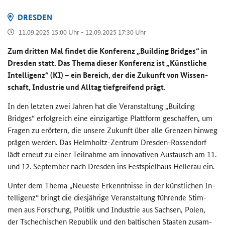
DRES­DEN
11.09.2025 15:00 Uhr - 12.09.2025 17:30 Uhr
Zum drit­ten Mal fin­det die Kon­fe­renz „
Building Bridges
“ in
Dres­den statt. Das Thema die­ser Kon­fe­renz ist „Künst­li­che
In­tel­li­genz“ (KI) – ein Be­reich, der die Zu­kunft von Wis­sen­
schaft, In­dus­trie und All­tag tief­grei­fend prägt.
In den letz­ten zwei Jah­ren hat die Ver­an­stal­tung „
Building
Bridges
“ er­folg­reich eine ein­zig­ar­ti­ge Platt­form ge­schaf­fen, um
Fra­gen zu er­ör­tern, die un­se­re Zu­kunft über alle Gren­zen hin­weg
prä­gen wer­den. Das Helmholtz-​Zentrum Dresden-​Rossendorf
lädt er­neut zu einer Teil­nah­me am in­no­va­ti­ven Aus­tausch am 11.
und 12. Sep­tem­ber nach Dres­den ins Fest­spiel­haus Hel­lerau ein.
Unter dem Thema „Neu­es­te Er­kennt­nis­se in der künst­li­chen In­
tel­li­genz“ bringt die dies­jäh­ri­ge Ver­an­stal­tung füh­ren­de Stim­
men aus For­schung, Po­li­tik und In­dus­trie aus Sach­sen, Polen,
der Tsche­chi­schen Re­pu­blik und den bal­ti­schen Staa­ten zu­sam­