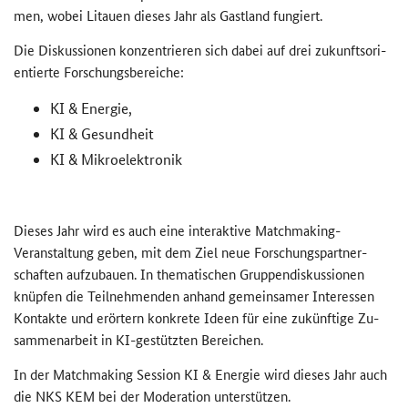
men, wobei Li­tau­en die­ses Jahr als Gast­land fun­giert.
Die Dis­kus­sio­nen kon­zen­trie­ren sich dabei auf drei zu­kunfts­ori­
en­tier­te For­schungs­be­rei­che:
KI & En­er­gie,
KI & Ge­sund­heit
KI & Mi­kro­elek­tro­nik
Die­ses Jahr wird es auch eine in­ter­ak­ti­ve
Matchmaking
-​
Veranstaltung geben, mit dem Ziel neue For­schungs­part­ner­
schaf­ten auf­zu­bau­en. In the­ma­ti­schen Grup­pen­dis­kus­sio­nen
knüp­fen die Teil­neh­men­den an­hand ge­mein­sa­mer In­ter­es­sen
Kon­tak­te und er­ör­tern kon­kre­te Ideen für eine zu­künf­ti­ge Zu­
sam­men­ar­beit in KI-​gestützten Be­rei­chen.
In der
Matchmaking Session
KI & En­er­gie wird die­ses Jahr auch
die NKS KEM bei der Mo­de­ra­ti­on un­ter­stüt­zen.