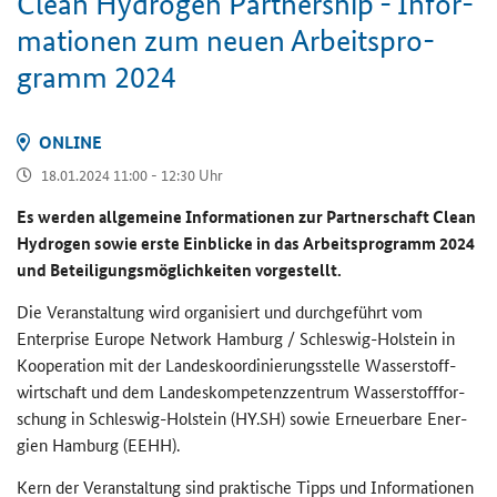
Clean Hy­dro­gen Part­ner­ship - In­for­
ma­tio­nen zum neuen Ar­beits­pro­
gramm 2024
ON­LINE
18.01.2024 11:00 - 12:30 Uhr
Es wer­den all­ge­mei­ne In­for­ma­tio­nen zur Part­ner­schaft
Clean
Hydrogen
sowie erste Ein­bli­cke in das Ar­beits­pro­gramm 2024
und Be­tei­li­gungs­mög­lich­kei­ten vor­ge­stellt.
Die Ver­an­stal­tung wird or­ga­ni­siert und durch­ge­führt vom
Enterprise Europe Network
Ham­burg / Schleswig-​Holstein in
Ko­ope­ra­ti­on mit der Lan­des­ko­or­di­nie­rungs­stel­le Was­ser­stoff­
wirt­schaft und dem Lan­des­kom­pe­tenz­zen­trum Was­ser­stoff­for­
schung in Schleswig-​Holstein (HY.SH) sowie Er­neu­er­ba­re En­er­
gien Ham­burg (EEHH).
Kern der Ver­an­stal­tung sind prak­ti­sche Tipps und In­for­ma­tio­nen