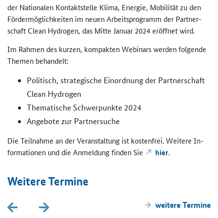
der Na­tio­na­len Kon­takt­stel­le Klima, En­er­gie, Mo­bi­li­tät zu den
För­der­mög­lich­kei­ten im neuen Ar­beits­pro­gramm der Part­ner­
schaft
Clean Hydrogen
, das Mitte Ja­nu­ar 2024 er­öff­net wird.
Im Rah­men des kur­zen, kom­pak­ten We­bi­nars wer­den fol­gen­de
The­men be­han­delt:
Po­li­tisch, stra­te­gi­sche Ein­ord­nung der Part­ner­schaft
Clean Hydrogen
The­ma­ti­sche Schwer­punk­te 2024
An­ge­bo­te zur Part­ner­su­che
Die Teil­nah­me an der Ver­an­stal­tung ist kos­ten­frei. Wei­te­re In­
for­ma­tio­nen und die An­mel­dung fin­den Sie
hier
.
Wei­te­re Ter­mi­ne
wei­te­re Ter­mi­ne