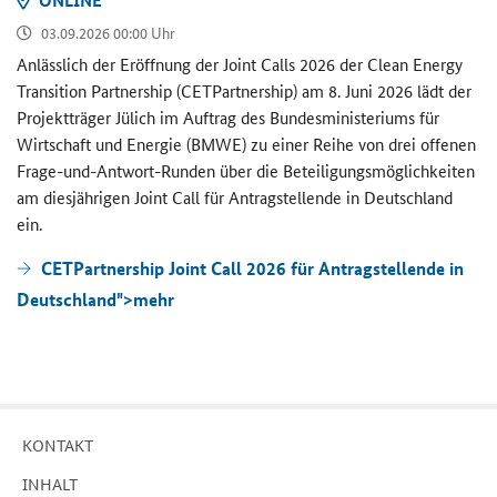
ON­LINE
03.09.2026 00:00 Uhr
An­läss­lich der Er­öff­nung der
Joint Calls
2026 der
Clean Energy
Transition Partnership (CETPartnership)
am 8. Juni 2026 lädt der
Pro­jekt­trä­ger Jü­lich im Auf­trag des Bun­des­mi­nis­te­ri­ums für
Wirt­schaft und En­er­gie (BMWE) zu einer Reihe von drei of­fe­nen
Frage-​und-Antwort-Runden über die Be­tei­li­gungs­mög­lich­kei­ten
am dies­jäh­ri­gen
Joint Call
für An­trag­stel­len­de in Deutsch­land
ein.
CETPartnership Joint Call 2026 für Antragstellende in
Deutschland">
mehr
KON­TAKT
IN­HALT