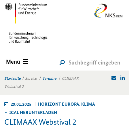
Menü
Startseite
Service
Termine
CLIMAAX
Webstival 2
29.01.2025
HO­RI­ZONT EU­RO­PA, KLIMA
ICAL HER­UN­TER­LA­DEN
CLI­MA­AX Webs­ti­val 2