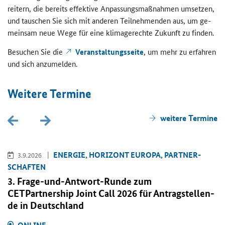
rei­tern, die be­reits ef­fek­ti­ve An­pas­sungs­maß­nah­men um­set­zen,
und tau­schen Sie sich mit an­de­ren Teil­neh­men­den aus, um ge­
mein­sam neue Wege für eine kli­ma­ge­rech­te Zu­kunft zu fin­den.
Be­su­chen Sie die
Ver­an­stal­tungs­sei­te
, um mehr zu er­fah­ren
und sich an­zu­mel­den.
Wei­te­re Ter­mi­ne
wei­te­re Ter­mi­ne
EN­ER­GIE, HO­RI­ZONT EU­RO­PA, PART­NER­
3.9.2026
SCHAF­TEN
3. Frage-​und-Antwort-Runde zum
CETPartnership Joint Call
2026 für An­trag­stel­len­
de in Deutsch­land