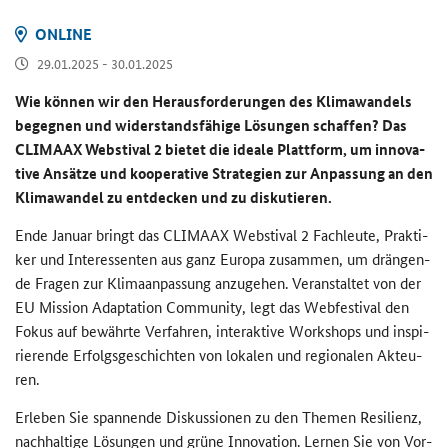
ON­LINE
29.01.2025 - 30.01.2025
Wie kön­nen wir den Her­aus­for­de­run­gen des Kli­ma­wan­dels
be­geg­nen und wi­der­stands­fä­hi­ge Lö­sun­gen schaf­fen? Das
CLIMAAX Webstival
2 bie­tet die idea­le Platt­form, um in­no­va­
ti­ve An­sät­ze und ko­ope­ra­ti­ve Stra­te­gien zur An­pas­sung an den
Kli­ma­wan­del zu ent­de­cken und zu dis­ku­tie­ren.
Ende Ja­nu­ar bringt das
CLIMAAX Webstival
2 Fach­leu­te, Prak­ti­
ker und In­ter­es­sen­ten aus ganz Eu­ro­pa zu­sam­men, um drän­gen­
de Fra­gen zur Kli­ma­an­pas­sung an­zu­ge­hen. Ver­an­stal­tet von der
EU Mis­si­on
Adaptation Community
, legt das
Webfestival
den
Fokus auf be­währ­te Ver­fah­ren, in­ter­ak­ti­ve
Workshops
und in­spi­
rie­ren­de Er­folgs­ge­schich­ten von lo­ka­len und re­gio­na­len Ak­teu­
ren.
Er­le­ben Sie span­nen­de Dis­kus­sio­nen zu den The­men Re­si­li­enz,
nach­hal­ti­ge Lö­sun­gen und grüne In­no­va­ti­on. Ler­nen Sie von Vor­