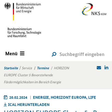
Menü
Startseite
Service
Termine
HORIZON
EUROPE Cluster 5 Bevorstehende
Fördermöglichkeiten im Bereich Energie
20.02.2024
EN­ER­GIE, HO­RI­ZONT EU­RO­PA, LIFE
ICAL HER­UN­TER­LA­DEN