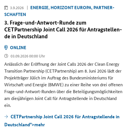
EN­ER­GIE, HO­RI­ZONT EU­RO­PA, PART­NER­
3.9.2026
SCHAF­TEN
3. Frage-​und-Antwort-Runde zum
CETPartnership Joint Call
2026 für An­trag­stel­len­
de in Deutsch­land
ON­LINE
03.09.2026 00:00 Uhr
An­läss­lich der Er­öff­nung der
Joint Calls
2026 der
Clean Energy
Transition Partnership (CETPartnership)
am 8. Juni 2026 lädt der
Pro­jekt­trä­ger Jü­lich im Auf­trag des Bun­des­mi­nis­te­ri­ums für
Wirt­schaft und En­er­gie (BMWE) zu einer Reihe von drei of­fe­nen
Frage-​und-Antwort-Runden über die Be­tei­li­gungs­mög­lich­kei­ten
am dies­jäh­ri­gen
Joint Call
für An­trag­stel­len­de in Deutsch­land
ein.
CETPartnership Joint Call 2026 für Antragstellende in
Deutschland">
mehr