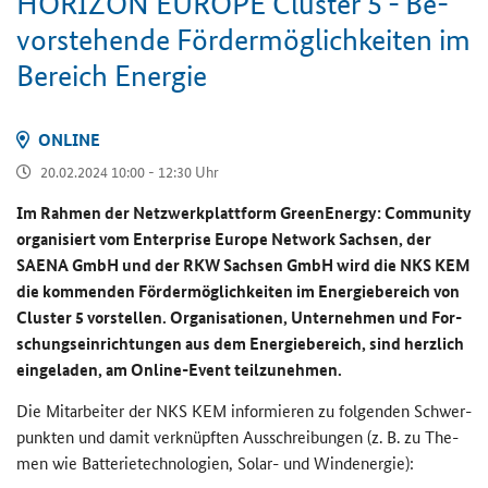
HO­RI­ZON EU­RO­PE Clus­ter 5 - Be­
vor­ste­hen­de För­der­mög­lich­kei­ten im
Be­reich En­er­gie
ON­LINE
20.02.2024 10:00 - 12:30 Uhr
Im Rah­men der Netz­werk­platt­form
GreenEnergy: Community
or­ga­ni­siert vom
Enterprise Europe Network
Sach­sen, der
SAENA GmbH und der RKW Sach­sen GmbH wird die NKS KEM
die kom­men­den För­der­mög­lich­kei­ten im En­er­gie­be­reich von
Clus­ter 5 vor­stel­len. Or­ga­ni­sa­tio­nen, Un­ter­neh­men und For­
schungs­ein­rich­tun­gen aus dem En­er­gie­be­reich, sind herz­lich
ein­ge­la­den, am
Online-Event
teil­zu­neh­men.
Die Mit­ar­bei­ter der NKS KEM in­for­mie­ren zu fol­gen­den Schwer­
punk­ten und damit ver­knüpf­ten Aus­schrei­bun­gen (z. B. zu The­
men wie Bat­te­rie­tech­no­lo­gien, Solar-​ und Wind­ener­gie):