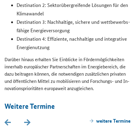
Destination
2: Sek­tor­über­grei­fen­de Lö­sun­gen für den
Kli­ma­wan­del
Destination
3: Nach­hal­ti­ge, si­che­re und wett­be­werbs­
fä­hi­ge En­er­gie­ver­sor­gung
Destination
4: Ef­fi­zi­en­te, nach­hal­ti­ge und in­te­gra­ti­ve
En­er­gie­nut­zung
Dar­über hin­aus er­hal­ten Sie Ein­bli­cke in För­der­mög­lich­kei­ten
in­ner­halb eu­ro­päi­scher Part­ner­schaf­ten im En­er­gie­be­reich, die
dazu bei­tra­gen kön­nen, die not­wen­di­gen zu­sätz­li­chen pri­va­ten
und öf­fent­li­chen Mit­tel zu mo­bi­li­sie­ren und Forschungs-​ und In­
no­va­ti­ons­prio­ri­tä­ten eu­ro­pa­weit an­zu­glei­chen.
Wei­te­re Ter­mi­ne
wei­te­re Ter­mi­ne