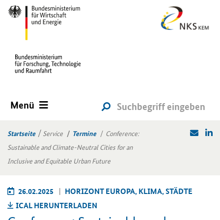
Menü
Startseite
Service
Termine
Conference:
Sustainable and Climate-Neutral Cities for an
Inclusive and Equitable Urban Future
26.02.2025
HO­RI­ZONT EU­RO­PA, KLIMA, STÄD­TE
ICAL HER­UN­TER­LA­DEN