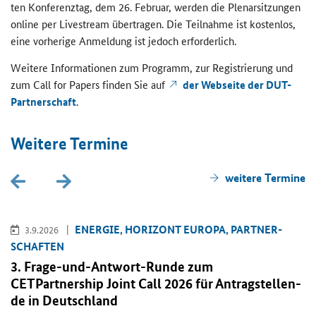
ten Kon­fe­renz­tag, dem 26. Fe­bru­ar, wer­den die Ple­nar­sit­zun­gen
online
per
Livestream
über­tra­gen. Die Teil­nah­me ist kos­ten­los,
eine vor­he­ri­ge An­mel­dung ist je­doch er­for­der­lich.
Wei­te­re In­for­ma­tio­nen zum Pro­gramm, zur Re­gis­trie­rung und
zum
Call for Papers
fin­den Sie auf
der Web­sei­te der DUT-​
Partnerschaft
.
Wei­te­re Ter­mi­ne
wei­te­re Ter­mi­ne
EN­ER­GIE, HO­RI­ZONT EU­RO­PA, PART­NER­
3.9.2026
SCHAF­TEN
3. Frage-​und-Antwort-Runde zum
CETPartnership Joint Call
2026 für An­trag­stel­len­
de in Deutsch­land