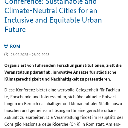
Conference: Sustainable and
Climate-Neutral Cities for an
Inclusive and Equitable Urban
Future
ROM
26.02.2025 - 28.02.2025
Or­ga­ni­siert von füh­ren­den For­schungs­in­sti­tu­tio­nen, zielt die
Ver­an­stal­tung dar­auf ab, in­no­va­ti­ve An­sät­ze für städ­ti­sche
Kli­ma­ge­rech­tig­keit und Nach­hal­tig­keit zu prä­sen­tie­ren.
Diese Kon­fe­renz bie­tet eine wert­vol­le Ge­le­gen­heit für Fach­leu­
te, For­schen­de und In­ter­es­sen­ten, sich über ak­tu­el­le Ent­wick­
lun­gen im Be­reich nach­hal­ti­ger und kli­ma­neu­tra­ler Städ­te aus­zu­
tau­schen und ge­mein­sam Lö­sun­gen für eine ge­rech­te ur­ba­ne
Zu­kunft zu er­ar­bei­ten. Die Ver­an­stal­tung fin­det im Haupt­sitz des
Con­siglio Na­zio­na­le delle Ri­cer­che (CNR) in Rom statt. Am ers­