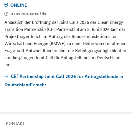
ON­LINE
03.09.2026 00:00 Uhr
An­läss­lich der Er­öff­nung der
Joint Calls
2026 der
Clean Energy
Transition Partnership (CETPartnership)
am 8. Juni 2026 lädt der
Pro­jekt­trä­ger Jü­lich im Auf­trag des Bun­des­mi­nis­te­ri­ums für
Wirt­schaft und En­er­gie (BMWE) zu einer Reihe von drei of­fe­nen
Frage-​und-Antwort-Runden über die Be­tei­li­gungs­mög­lich­kei­ten
am dies­jäh­ri­gen
Joint Call
für An­trag­stel­len­de in Deutsch­land
ein.
CETPartnership Joint Call 2026 für Antragstellende in
Deutschland">
mehr
KON­TAKT