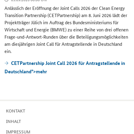
An­läss­lich der Er­öff­nung der
Joint Calls
2026 der
Clean Energy
Transition Partnership (CETPartnership)
am 8. Juni 2026 lädt der
Pro­jekt­trä­ger Jü­lich im Auf­trag des Bun­des­mi­nis­te­ri­ums für
Wirt­schaft und En­er­gie (BMWE) zu einer Reihe von drei of­fe­nen
Frage-​und-Antwort-Runden über die Be­tei­li­gungs­mög­lich­kei­ten
am dies­jäh­ri­gen
Joint Call
für An­trag­stel­len­de in Deutsch­land
ein.
CETPartnership Joint Call 2026 für Antragstellende in
Deutschland">
mehr
KON­TAKT
IN­HALT
IM­PRES­SUM