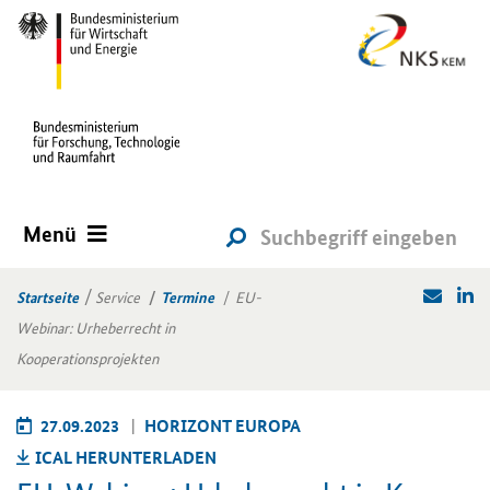
Menü
Startseite
Service
Termine
EU-
Webinar: Urheberrecht in
Kooperationsprojekten
27.09.2023
HO­RI­ZONT EU­RO­PA
ICAL HER­UN­TER­LA­DEN