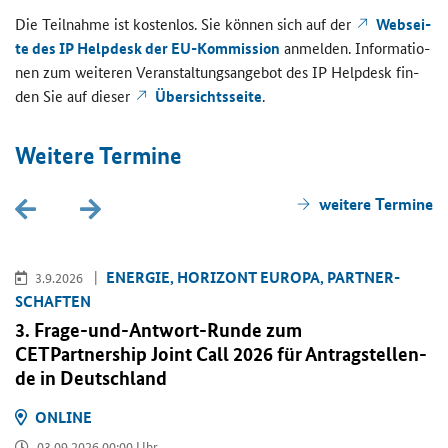
Die Teil­nah­me ist kos­ten­los. Sie kön­nen sich auf der
Web­sei­
te des IP Hel­pdesk der EU-​Kommission
an­mel­den. In­for­ma­tio­
nen zum wei­te­ren Ver­an­stal­tungs­an­ge­bot des IP Hel­pdesk fin­
den Sie auf die­ser
Über­sichts­sei­te
.
Wei­te­re Ter­mi­ne
wei­te­re Ter­mi­ne
EN­ER­GIE, HO­RI­ZONT EU­RO­PA, PART­NER­
3.9.2026
SCHAF­TEN
3. Frage-​und-Antwort-Runde zum
CETPartnership Joint Call
2026 für An­trag­stel­len­
de in Deutsch­land
ON­LINE
03.09.2026 00:00 Uhr