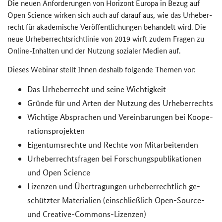
Die neuen An­for­de­run­gen von Ho­ri­zont Eu­ro­pa in Bezug auf
Open Science
wir­ken sich auch auf dar­auf aus, wie das Ur­he­ber­
recht für aka­de­mi­sche Ver­öf­fent­li­chun­gen be­han­delt wird. Die
neue Ur­he­ber­rechts­richt­li­nie von 2019 wirft zudem Fra­gen zu
Online
-​Inhalten und der Nut­zung so­zia­ler Me­di­en auf.
Die­ses We­bi­nar stellt Ihnen des­halb fol­gen­de The­men vor:
Das Ur­he­ber­recht und seine Wich­tig­keit
Grün­de für und Arten der Nut­zung des Ur­he­ber­rechts
Wich­ti­ge Ab­spra­chen und Ver­ein­ba­run­gen bei Ko­ope­
ra­ti­ons­pro­jek­ten
Ei­gen­tums­rech­te und Rech­te von Mit­ar­bei­ten­den
Ur­he­ber­rechts­fra­gen bei For­schungs­pu­bli­ka­tio­nen
und
Open Science
Li­zen­zen und Über­tra­gun­gen ur­he­ber­recht­lich ge­
schütz­ter Ma­te­ria­li­en (ein­schließ­lich
Open-Source
-
und
Creative-Commons
-​Lizenzen)