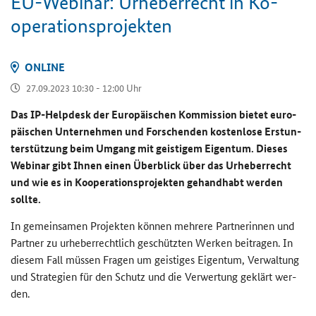
EU-​Webinar: Ur­he­ber­recht in Ko­
ope­ra­ti­ons­pro­jek­ten
ON­LINE
27.09.2023 10:30 - 12:00 Uhr
Das
IP-Helpdesk
der Eu­ro­päi­schen Kom­mis­si­on bie­tet eu­ro­
päi­schen Un­ter­neh­men und For­schen­den kos­ten­lo­se Erst­un­
ter­stüt­zung beim Um­gang mit geis­ti­gem Ei­gen­tum. Die­ses
We­bi­nar gibt Ihnen einen Über­blick über das Ur­he­ber­recht
und wie es in Ko­ope­ra­ti­ons­pro­jek­ten ge­hand­habt wer­den
soll­te.
In ge­mein­sa­men Pro­jek­ten kön­nen meh­re­re Part­ne­rin­nen und
Part­ner zu ur­he­ber­recht­lich ge­schütz­ten Wer­ken bei­tra­gen. In
die­sem Fall müs­sen Fra­gen um geis­ti­ges Ei­gen­tum, Ver­wal­tung
und Stra­te­gien für den Schutz und die Ver­wer­tung ge­klärt wer­
den.