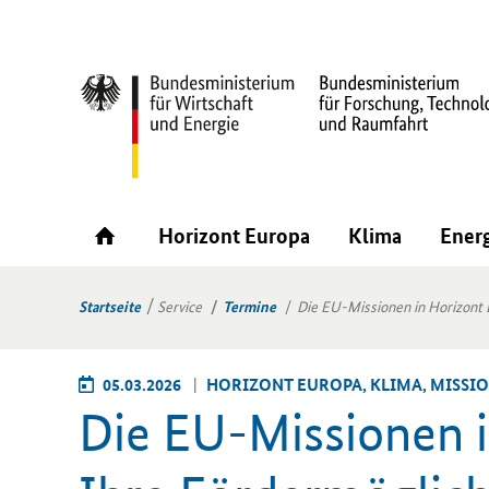
Horizont Europa
Klima
Ener
Startseite
Service
Termine
Die EU-Missionen in Horizont 
05.03.2026
HO­RI­ZONT EU­RO­PA, KLIMA, MIS­SI
Die EU-​Missionen in