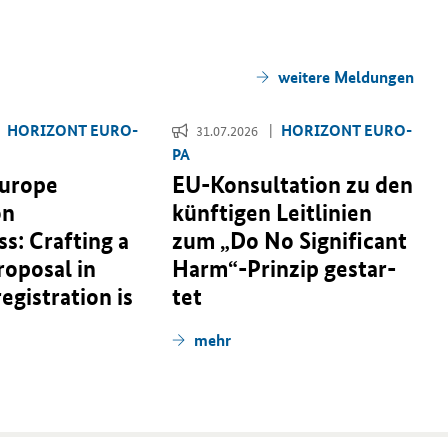
Horizon Europe Application Masterclass: Crafting
a winning proposal in pillar II">
mehr
wei­te­re Mel­dun­gen
HO­RI­ZONT EU­RO­
HO­RI­ZONT EU­RO­
31.07.2026
PA
Europe
EU-​Konsultation zu den
on
künf­ti­gen Leit­li­ni­en
s: Crafting a
zum „
Do No Significant
roposal in
Harm
“-​Prinzip ge­star­
 registration is
tet
mehr