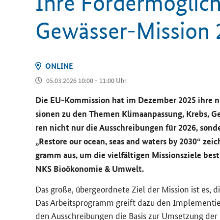
Ihre För­der­mög­lich
Gewässer-​Mission
ON­LINE
05.03.2026 10:00 - 11:00 Uhr
Die EU-​Kommission hat im De­zem­ber 2025 ihre neu
sio­nen zu den The­men Kli­ma­an­pas­sung, Krebs, Ge­
ren nicht nur die Aus­schrei­bun­gen für 2026, son­d
„
Restore our ocean, seas and waters by 2030
“ zeic
gramm aus, um die viel­fäl­ti­gen Mis­si­ons­zie­le bes
NKS Bio­öko­no­mie & Um­welt.
Das große, über­ge­ord­ne­te Ziel der Mis­si­on ist es, di
Das Ar­beits­pro­gramm greift dazu den Im­ple­men­ti
den Aus­schrei­bun­gen die Basis zur Um­set­zung der Mi