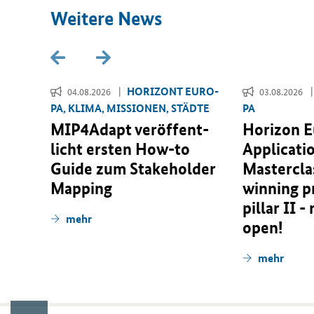
Wei­te­re News
­RI­
HO­RI­ZONT EU­RO­
04.08.2026
03.08.2026
PA, KLIMA, MIS­SIO­NEN, STÄD­TE
PA
r­
MIP4Adapt ver­öf­fent­
Horizon 
 für
licht ers­ten
How-to
Applicati
­
Guide
zum
Stakeholder
Masterclas
n­er­
Mapping
winning p
pillar II -
mehr
open!
mehr