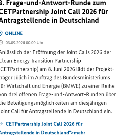
3. Frage-​und-Antwort-Runde zum
CET
CETPartnership Joint Call
2026 für
Run
An­trag­stel­len­de in Deutsch­land
ON
ON­LINE
09.
03.09.2026 00:00 Uhr
Die
C
(
CETP
An­läss­lich der Er­öff­nung der
Joint Calls
2026 der
den
J
Clean Energy Transition Partnership
und-A
(CETPartnership)
am 8. Juni 2026 lädt der Pro­jekt­
Uhr e
trä­ger Jü­lich im Auf­trag des Bun­des­mi­nis­te­ri­ums
für Wirt­schaft und En­er­gie (BMWE) zu einer Reihe
CE
von drei of­fe­nen Frage-​und-Antwort-Runden über
zum
J
die Be­tei­li­gungs­mög­lich­kei­ten am dies­jäh­ri­gen
Joint Call
für An­trag­stel­len­de in Deutsch­land ein.
CETPartnership Joint Call 2026 für
Antragstellende in Deutschland">
mehr