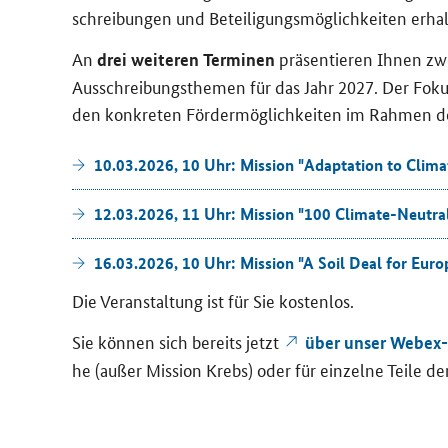
schrei­bun­gen und Be­tei­li­gungs­mög­lich­kei­ten er
An
prä­sen­tie­ren Ihnen zwe
drei wei­te­ren Ter­mi­nen
Aus­schrei­bungs­the­men für das Jahr 2027. Der Fokus d
den kon­kre­ten För­der­mög­lich­kei­ten im Rah­men d
10.03.2026, 10 Uhr: Mis­si­on "
Adaptation to Clim
12.03.2026, 11 Uhr: Mis­si­on "
100 Climate-Neutral
16.03.2026, 10 Uhr: Mis­si­on "A Soil Deal for Eu­r
Die Ver­an­stal­tung ist für Sie kos­ten­los.
Sie kön­nen sich be­reits jetzt
über unser Webex-
he (außer Mis­si­on Krebs) oder für ein­zel­ne Teile der Ve