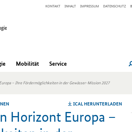
KONTAKT
INHALT
IMPRESSUM
DATENSCHUTZ
gie
Mobilität
Service
Europa – Ihre Fördermöglichkeiten in der Gewässer-Mission 2027
O­NEN
ICAL HER­UN­TER­LA­DEN
 Ho­ri­zont Eu­ro­pa –