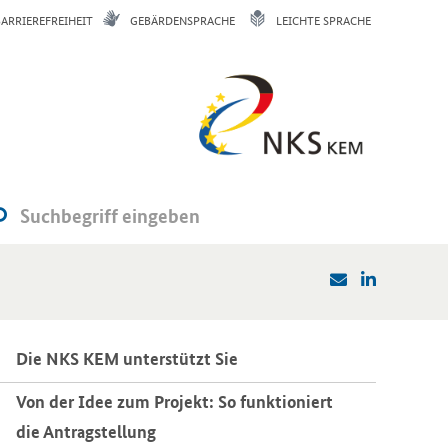
BARRIEREFREIHEIT
GEBÄRDENSPRACHE
LEICHTE SPRACHE
Die NKS KEM un­ter­stützt Sie
Von der Idee zum Pro­jekt: So funk­tio­niert
die An­trag­stel­lung