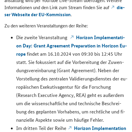
an­stal­tung wird per You­Tube
Live-Stream
über­tra­gen. Wei­te­re
In­for­ma­tio­nen und den Link zum Stream fin­den Sie auf
die­
ser Web­sei­te der EU-​Kommission
.
Zu den wei­te­ren Ver­an­stal­tun­gen der Reihe:
Ho­ri­zon Im­ple­men­ta­ti­
Die zwei­te Ver­an­stal­tung
on Day: Grant Agree­ment Pre­pa­ra­ti­on in Ho­ri­zon Eu­
ro­pe
fin­det am 16.10.2024 von 09:30 bis 12:45 Uhr
statt. Sie fo­kus­siert auf die Vor­be­rei­tung der Zu­wen­
dungs­ver­ein­ba­rung (
Grant Agreement
). Neben der
Vor­stel­lung des zen­tra­len Va­li­die­rungs­diens­tes der eu­
ro­päi­schen Exe­ku­tiv­agen­tur für die For­schung
(
Research Executive Agency
, REA) geht es au­ßer­dem
um die wis­sen­schaft­li­che und tech­ni­sche Be­schrei­
bung des ge­plan­ten Vor­ha­bens, um recht­li­che und fi­
nan­zi­el­le Aspek­te sowie um häu­fi­ge Feh­ler.
Ho­ri­zon Im­ple­men­ta­ti­on
Im drit­ten Teil der Reihe