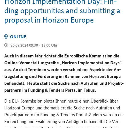
Ho­ri­zon Im­ple­men­ta­ti­on Day: Fin­
ding op­por­tu­nities and sub­mit­ting a
pro­po­sal in Ho­ri­zon Eu­ro­pe
ON­LINE
26.09.2024 09:30 - 13:00 Uhr
Auch in die­sem Jahr rich­tet die Eu­ro­päi­sche Kom­mis­si­on die
Online-​Veranstaltungsreihe „
Horizon Implementation Days
“
aus. An drei Ter­mi­nen wer­den ver­schie­de­ne Aspek­te der An­
trag­stel­lung und För­de­rung im Rah­men von Ho­ri­zont Eu­ro­pa
be­han­delt. Heute steht die Suche nach Auf­ru­fen und Pro­jekt­
part­nern im Fun­ding & Ten­ders Por­tal im Fokus.
Die EU-​Kommission bie­tet Ihnen heute einen Über­blick über
Ho­ri­zont Eu­ro­pa und the­ma­ti­siert die Suche nach Auf­ru­fen und
Pro­jekt­part­nern im
Funding & Tenders
Por­tal. Zudem wer­den die
Ein­rei­chung und Eva­lu­ie­rung von An­trä­gen be­han­delt. Die Ver­