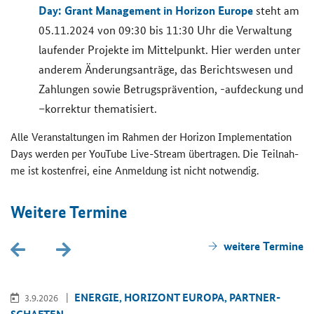
Day: Grant Ma­nage­ment in Ho­ri­zon Eu­ro­pe
steht am
05.11.2024 von 09:30 bis 11:30 Uhr die Ver­wal­tung
lau­fen­der Pro­jek­te im Mit­tel­punkt. Hier wer­den unter
an­de­rem Än­de­rungs­an­trä­ge, das Be­richts­we­sen und
Zah­lun­gen sowie Be­trugs­prä­ven­ti­on, -​aufdeckung und
–kor­rek­tur the­ma­ti­siert.
Alle Ver­an­stal­tun­gen im Rah­men der
Horizon Implementation
Days
wer­den per You­Tube
Live-Stream
über­tra­gen. Die Teil­nah­
me ist kos­ten­frei, eine An­mel­dung ist nicht not­wen­dig.
Wei­te­re Ter­mi­ne
wei­te­re Ter­mi­ne
EN­ER­GIE, HO­RI­ZONT EU­RO­PA, PART­NER­
3.9.2026