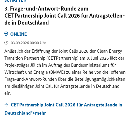
SCHAF­TEN
3. Frage-​und-Antwort-Runde zum
CETPartnership Joint Call
2026 für An­trag­stel­len­
de in Deutsch­land
ON­LINE
03.09.2026 00:00 Uhr
An­läss­lich der Er­öff­nung der
Joint Calls
2026 der
Clean Energy
Transition Partnership (CETPartnership)
am 8. Juni 2026 lädt der
Pro­jekt­trä­ger Jü­lich im Auf­trag des Bun­des­mi­nis­te­ri­ums für
Wirt­schaft und En­er­gie (BMWE) zu einer Reihe von drei of­fe­nen
Frage-​und-Antwort-Runden über die Be­tei­li­gungs­mög­lich­kei­ten
am dies­jäh­ri­gen
Joint Call
für An­trag­stel­len­de in Deutsch­land
ein.
CETPartnership Joint Call 2026 für Antragstellende in
Deutschland">
mehr