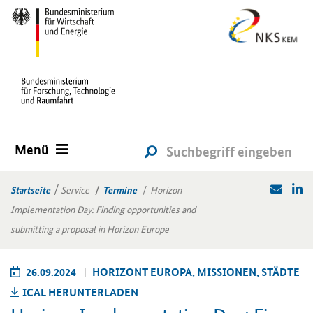
Menü
Startseite
Service
Termine
Horizon
Implementation Day: Finding opportunities and
submitting a proposal in Horizon Europe
26.09.2024
HO­RI­ZONT EU­RO­PA, MIS­SIO­NEN, STÄD­TE
ICAL HER­UN­TER­LA­DEN