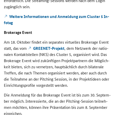
er­for­der­lich. Die
Streaming-Sessions
wer­den nach dem
Login
zu­gäng­lich sein.
Wei­te­re In­for­ma­tio­nen und An­mel­dung zum
Cluster
5 In­
fo­tag
Brokerage Event
Am 18. Ok­to­ber fin­det ein se­pa­ra­tes vir­tu­el­les
Brokerage Event
statt, das vom
GREENET
-​Projekt
, dem Netz­werk der na­tio­
na­len Kon­takt­stel­len (NKS) des
Cluster
5, or­ga­ni­siert wird. Das
Brokerage Event
wird zu­künf­ti­gen Pro­jekt­part­nern die Mög­lich­
keit bie­ten, sich zu ver­net­zen, haupt­säch­lich durch bi­la­te­ra­le
Tref­fen, die nach The­men or­ga­ni­siert wer­den, aber auch durch
die Teil­nah­me an der
Pitching Session
, in der Pro­jekt­ideen oder
Ein­rich­tungs­pro­fi­le vor­ge­stellt wer­den.
Die An­mel­dung für das
Brokerage Event
ist bis zum 30. Sep­tem­
ber mög­lich. In­ter­es­sier­te, die an der
Pitching-Session
teil­neh­
men möch­ten, kön­nen ihre Prä­sen­ta­ti­on bis zum 8. Sep­tem­ber
ein­rei­chen.