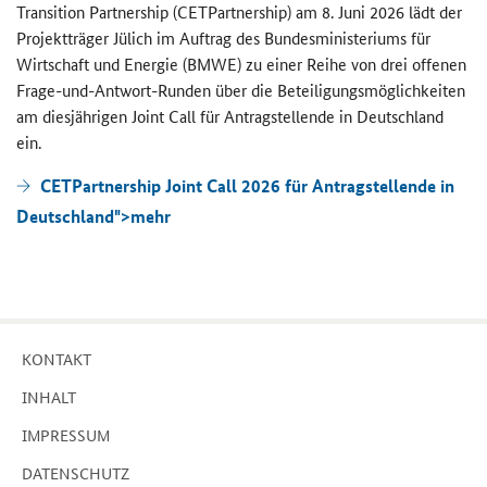
Transition Partnership (CETPartnership)
am 8. Juni 2026 lädt der
Pro­jekt­trä­ger Jü­lich im Auf­trag des Bun­des­mi­nis­te­ri­ums für
Wirt­schaft und En­er­gie (BMWE) zu einer Reihe von drei of­fe­nen
Frage-​und-Antwort-Runden über die Be­tei­li­gungs­mög­lich­kei­ten
am dies­jäh­ri­gen
Joint Call
für An­trag­stel­len­de in Deutsch­land
ein.
CETPartnership Joint Call 2026 für Antragstellende in
Deutschland">
mehr
KON­TAKT
IN­HALT
IM­PRES­SUM
DA­TEN­SCHUTZ