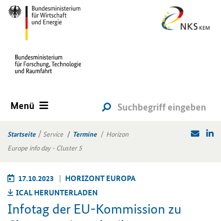
Menü
Startseite
Service
Termine
Horizon
Europe info day - Cluster 5
17.10.2023
HO­RI­ZONT EU­RO­PA
ICAL HER­UN­TER­LA­DEN
In­fo­tag der EU-​Kommission zu