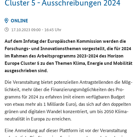
Clus­ter 5 - Aus­schrei­bun­gen 2024
ON­LINE
17.10.2023 09:00 - 16:45 Uhr
Auf dem In­fo­tag der Eu­ro­päi­schen Kom­mis­si­on wer­den die
Forschungs-​ und In­no­va­ti­ons­the­men vor­ge­stellt, die für 2024
im Rah­men des Ar­beits­pro­gramms 2023-​2024 des
Horizon
Europe Cluster
5 zu den The­men Klima, En­er­gie und Mo­bi­li­tät
aus­ge­schrie­ben sind.
Die Ver­an­stal­tung bie­tet po­ten­zi­el­len An­trag­stel­len­den die Mög­
lich­keit, mehr über die Fi­nan­zie­rungs­mög­lich­kei­ten des Pro­
gramms für 2024 zu er­fah­ren (mit einem ver­füg­ba­ren Bud­get
von etwas mehr als 1 Mil­li­ar­de Euro), das sich auf den dop­pel­ten
grü­nen und di­gi­ta­len Wan­del kon­zen­triert, um bis 2050 Kli­ma­
neu­tra­li­tät in Eu­ro­pa zu er­rei­chen.
Eine An­mel­dung auf die­ser Platt­form ist vor der Ver­an­stal­tung