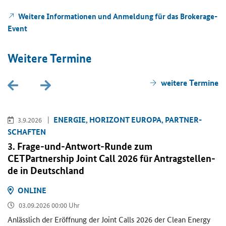
Wei­te­re In­for­ma­tio­nen und An­mel­dung für das
Brokerage-
Event
Wei­te­re Ter­mi­ne
wei­te­re Ter­mi­ne
EN­ER­GIE, HO­RI­ZONT EU­RO­PA, PART­NER­
3.9.2026
SCHAF­TEN
3. Frage-​und-Antwort-Runde zum
CETPartnership Joint Call
2026 für An­trag­stel­len­
de in Deutsch­land
ON­LINE
03.09.2026 00:00 Uhr
An­läss­lich der Er­öff­nung der
Joint Calls
2026 der
Clean Energy