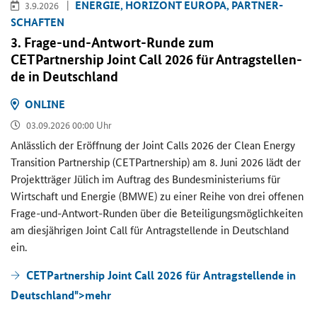
EN­ER­GIE, HO­RI­ZONT EU­RO­PA, PART­NER­
3.9.2026
SCHAF­TEN
3. Frage-​und-Antwort-Runde zum
CETPartnership Joint Call
2026 für An­trag­stel­len­
de in Deutsch­land
ON­LINE
03.09.2026 00:00 Uhr
An­läss­lich der Er­öff­nung der
Joint Calls
2026 der
Clean Energy
Transition Partnership (CETPartnership)
am 8. Juni 2026 lädt der
Pro­jekt­trä­ger Jü­lich im Auf­trag des Bun­des­mi­nis­te­ri­ums für
Wirt­schaft und En­er­gie (BMWE) zu einer Reihe von drei of­fe­nen
Frage-​und-Antwort-Runden über die Be­tei­li­gungs­mög­lich­kei­ten
am dies­jäh­ri­gen
Joint Call
für An­trag­stel­len­de in Deutsch­land
ein.
CETPartnership Joint Call 2026 für Antragstellende in
Deutschland">
mehr