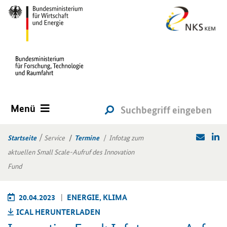
Menü
Startseite
Service
Termine
Infotag zum
aktuellen Small Scale-Aufruf des Innovation
Fund
20.04.2023
EN­ER­GIE, KLIMA
ICAL HER­UN­TER­LA­DEN