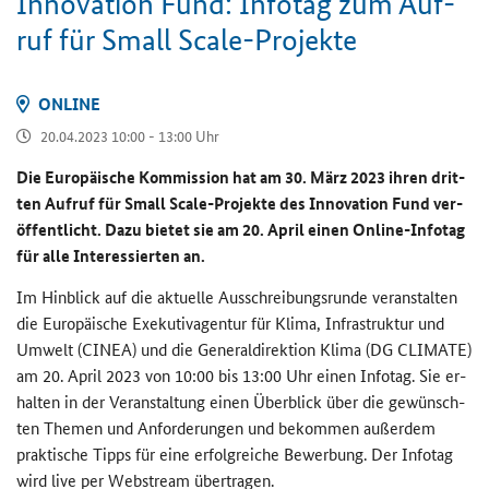
In­no­va­ti­on Fund: In­fo­tag zum Auf­
ruf für Small Scale-​Projekte
ON­LINE
20.04.2023 10:00 - 13:00 Uhr
Die Eu­ro­päi­sche Kom­mis­si­on hat am 30. März 2023 ihren drit­
ten Auf­ruf für
Small Scale
-​Projekte des
Innovation Fund
ver­
öf­fent­licht. Dazu bie­tet sie am 20. April einen
Online
-​Infotag
für alle In­ter­es­sier­ten an.
Im Hin­blick auf die ak­tu­el­le Aus­schrei­bungs­run­de ver­an­stal­ten
die Eu­ro­päi­sche Exe­ku­tiv­agen­tur für Klima, In­fra­struk­tur und
Um­welt (CINEA) und die Ge­ne­ral­di­rek­ti­on Klima (DG CLI­MA­TE)
am 20. April 2023 von 10:00 bis 13:00 Uhr einen In­fo­tag. Sie er­
hal­ten in der Ver­an­stal­tung einen Über­blick über die ge­wünsch­
ten The­men und An­for­de­run­gen und be­kom­men au­ßer­dem
prak­ti­sche Tipps für eine er­folg­rei­che Be­wer­bung. Der In­fo­tag
wird live per Webstream über­tra­gen.