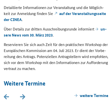
De­tail­lier­te In­for­ma­tio­nen zur Ver­an­stal­tung und die Mög­lich­
keit zur An­mel­dung fin­den Sie
auf der Ver­an­stal­tungs­sei­te
der CINEA
.
Über De­tails zur drit­ten Aus­schrei­bungs­run­de in­for­miert
un­
se­re News vom 30. März 2023
.
Re­ser­vie­ren Sie sich auch Zeit für den prak­ti­schen Work­shop der
Eu­ro­päi­schen Kom­mis­si­on am 04. Juli 2023. Er dient der Vor­be­
rei­tung des An­trags. Po­ten­zi­el­len An­trag­stel­lern wird emp­foh­len,
sich vor dem Work­shop mit den In­for­ma­tio­nen zur Auf­for­de­rung
ver­traut zu ma­chen.
Wei­te­re Ter­mi­ne
wei­te­re Ter­mi­ne