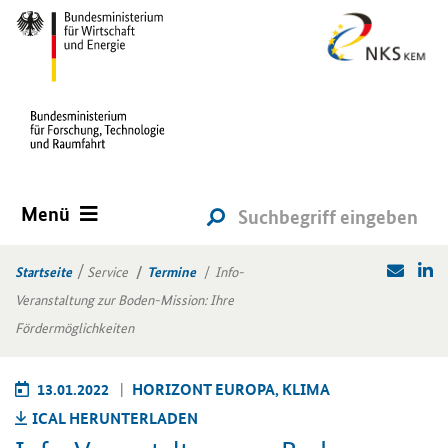
Menü
Startseite
Service
Termine
Info-
Veranstaltung zur Boden-Mission: Ihre
Fördermöglichkeiten
13.01.2022
HO­RI­ZONT EU­RO­PA, KLIMA
ICAL HER­UN­TER­LA­DEN