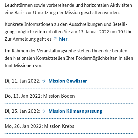
Leucht­tür­men sowie vor­be­rei­ten­de und ho­ri­zon­ta­len Ak­ti­vi­tä­ten
eine Basis zur Um­set­zung der Mis­si­on ge­schaf­fen wer­den.
Kon­kre­te In­for­ma­tio­nen zu den Aus­schrei­bun­gen und Be­tei­li­
gungs­mög­lich­kei­ten er­hal­ten Sie am 13. Ja­nu­ar 2022 um 10 Uhr.
Zur An­mel­dung geht es
hier
.
Im Rah­men der Ver­an­stal­tungs­rei­he stel­len Ihnen die be­ra­ten­
den Na­tio­na­len Kon­takt­stel­len Ihre För­der­mög­lich­kei­ten in allen
fünf Mis­sio­nen vor:
Mis­si­on Ge­wäs­ser
Di, 11. Jan 2022:
Do, 13. Jan 2022: Mis­si­on Böden
Mis­si­on Kli­ma­an­pas­sung
Di, 25. Jan 2022:
Mo, 26. Jan 2022: Mis­si­on Krebs