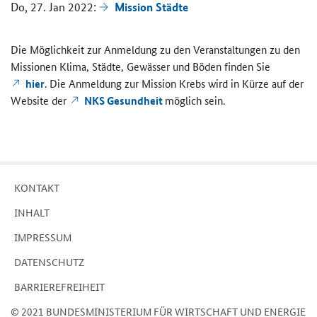
Mis­si­on Städ­te
Do, 27. Jan 2022:
Die Mög­lich­keit zur An­mel­dung zu den Ver­an­stal­tun­gen zu den
Mis­sio­nen Klima, Städ­te, Ge­wäs­ser und Böden fin­den Sie
hier
. Die An­mel­dung zur Mis­si­on Krebs wird in Kürze auf der
Web­site der
NKS Ge­sund­heit
mög­lich sein.
KON­TAKT
IN­HALT
IM­PRES­SUM
DA­TEN­SCHUTZ
BAR­RIE­RE­FREI­HEIT
© 2021 BUN­DES­MI­NIS­TE­RI­UM FÜR WIRT­SCHAFT UND EN­ER­GIE