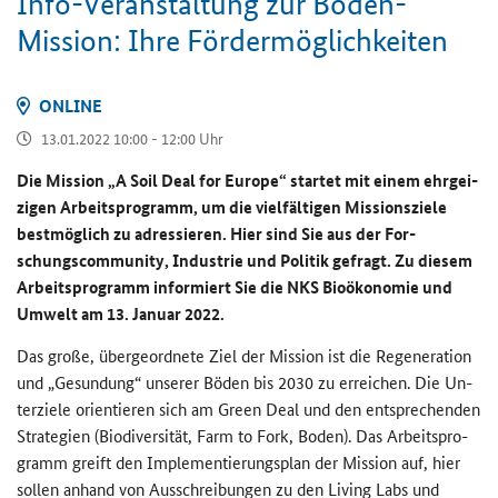
Info-​Veranstaltung zur Boden-​
Mission: Ihre För­der­mög­lich­kei­ten
ON­LINE
13.01.2022 10:00 - 12:00 Uhr
Die Mis­si­on „
A Soil Deal for Europe
“ star­tet mit einem ehr­gei­
zi­gen Ar­beits­pro­gramm, um die viel­fäl­ti­gen Mis­si­ons­zie­le
best­mög­lich zu adres­sie­ren. Hier sind Sie aus der For­
schungs
community
, In­dus­trie und Po­li­tik ge­fragt. Zu die­sem
Ar­beits­pro­gramm in­for­miert Sie die NKS Bio­öko­no­mie und
Um­welt am 13. Ja­nu­ar 2022.
Das große, über­ge­ord­ne­te Ziel der Mis­si­on ist die Re­ge­ne­ra­ti­on
und „Ge­sun­dung“ un­se­rer Böden bis 2030 zu er­rei­chen. Die Un­
ter­zie­le ori­en­tie­ren sich am
Green Deal
und den ent­spre­chen­den
Stra­te­gien (Bio­di­ver­si­tät,
Farm to Fork
, Boden). Das Ar­beits­pro­
gramm greift den Im­ple­men­tie­rungs­plan der Mis­si­on auf, hier
sol­len an­hand von Aus­schrei­bun­gen zu den
Living Labs
und