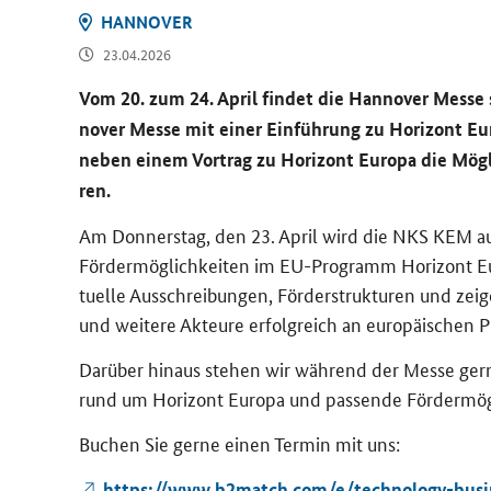
HAN­NO­VER
23.04.2026
Vom 20. zum 24. April fin­det die Han­no­ver Messe
no­ver Messe mit einer Ein­füh­rung zu Ho­ri­zont Eu­
neben einem Vor­trag zu Ho­ri­zont Eu­ro­pa die Mög­l
ren.
Am Don­ners­tag, den 23. April wird die NKS KEM auf
För­der­mög­lich­kei­ten im EU-​Programm Ho­ri­zont E
tu­el­le Aus­schrei­bun­gen, För­der­struk­tu­ren und ze
und wei­te­re Ak­teu­re er­folg­reich an eu­ro­päi­schen 
Dar­über hin­aus ste­hen wir wäh­rend der Messe gerne fü
rund um Ho­ri­zont Eu­ro­pa und pas­sen­de För­der­mög­
Bu­chen Sie gerne einen Ter­min mit uns:
https://www.b2match.com/e/technology-​busi