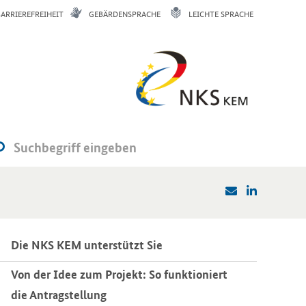
BARRIEREFREIHEIT
GEBÄRDENSPRACHE
LEICHTE SPRACHE
Die NKS KEM un­ter­stützt Sie
Von der Idee zum Pro­jekt: So funk­tio­niert
die An­trag­stel­lung