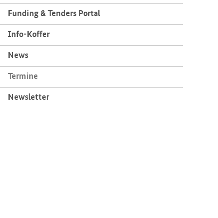
Fun­ding & Ten­ders Por­tal
Info-​Koffer
News
Ter­mi­ne
News­let­ter