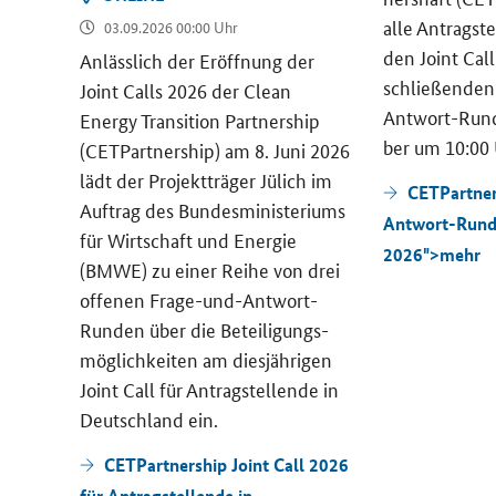
tzt
alle An­trag­st
03.09.2026 00:00 Uhr
­
den
Joint Call
r­stüt­
An­läss­lich der Er­öff­nung der
schlie­ßen­den
 und
Joint Calls
2026 der
Clean
Antwort-Rund
ge­
Energy Transition Partnership
ber um 10:00 
 die­
(CETPartnership)
am 8. Juni 2026
lädt der Pro­jekt­trä­ger Jü­lich im
CETPartner
pa-​
Auf­trag des Bun­des­mi­nis­te­ri­ums
Antwort-Run
n­sät­
für Wirt­schaft und En­er­gie
2026">
mehr
g vor.
(BMWE) zu einer Reihe von drei
of­fe­nen Frage-​und-Antwort-
Runden über die Be­tei­li­gungs­
mög­lich­kei­ten am dies­jäh­ri­gen
Joint Call
für An­trag­stel­len­de in
Deutsch­land ein.
CETPartnership Joint Call 2026
für Antragstellende in