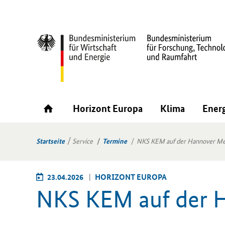
Horizont Europa
Klima
Ener
Startseite
Service
Termine
NKS KEM auf der Hannover M
23.04.2026
HO­RI­ZONT EU­RO­PA
NKS KEM auf der H