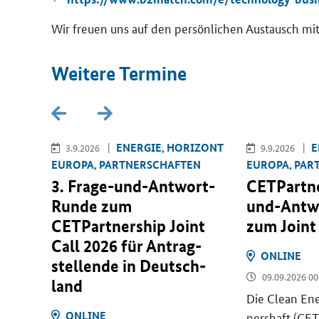
Wir freu­en uns auf den per­sön­li­chen Aus­tausch mi
Wei­te­re Ter­mi­ne
­RO­PA
EN­ER­GIE, HO­RI­ZONT
E
3.9.2026
9.9.2026
EU­RO­PA, PART­NER­SCHAF­TEN
EU­RO­PA, PAR
ti­on
3. Frage-​und-Antwort-
CETPartn
ults
Runde zum
und-Antw
CETPartnership Joint
zum
Joint
Call
2026 für An­trag­
ON­LINE
stel­len­de in Deutsch­
09.09.2026 00
geb­
land
Die
Clean Ene
sell­
ON­LINE
ners­haft (
CET