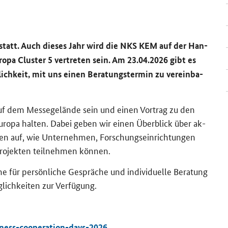
 statt. Auch die­ses Jahr wird die NKS KEM auf der Han­
ro­pa Clus­ter 5 ver­tre­ten sein. Am 23.04.2026 gibt es
ich­keit, mit uns einen Be­ra­tungs­ter­min zu ver­ein­ba­
 dem Mes­se­ge­län­de sein und einen Vor­trag zu den
u­ro­pa hal­ten. Dabei geben wir einen Über­blick über ak­
i­gen auf, wie Un­ter­neh­men, For­schungs­ein­rich­tun­gen
Pro­jek­ten teil­neh­men kön­nen.
r per­sön­li­che Ge­sprä­che und in­di­vi­du­el­le Be­ra­tung
lich­kei­ten zur Ver­fü­gung.
ness-cooperation-days-2026