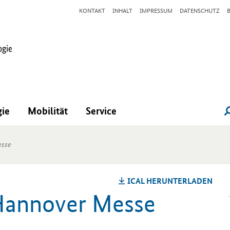
KONTAKT
INHALT
IMPRESSUM
DATENSCHUTZ
gie
Mobilität
Service
esse
ICAL HER­UN­TER­LA­DEN
an­no­ver Messe