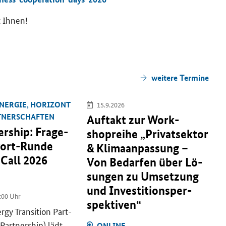
t Ihnen!
wei­te­re Ter­mi­ne
N­ER­GIE, HO­RI­ZONT
15.9.2026
T­NER­SCHAF­TEN
Auf­takt zur Work­
ership
: Frage-​
shoprei­he „Pri­vat­sek­tor
ort-Runde
& Kli­ma­an­pas­sung –
 Call
2026
Von Be­dar­fen über Lö­
sun­gen zu Um­set­zung
und In­ves­ti­ti­ons­per­
:00 Uhr
spek­ti­ven“
rgy Transition
Part­
Partnership
) lädt
ON­LINE