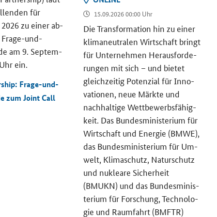
el­len­den für
15.09.2026 00:00 Uhr
2026 zu einer ab­
Die Trans­for­ma­ti­on hin zu einer
 Frage-​und-
kli­ma­neu­tra­len Wirt­schaft bringt
e am 9. Sep­tem­
für Un­ter­neh­men Her­aus­for­de­
Uhr ein.
run­gen mit sich – und bie­tet
gleich­zei­tig Po­ten­zi­al für In­no­
ship: Frage-und-
va­tio­nen, neue Märk­te und
de zum
Joint Call
nach­hal­ti­ge Wett­be­werbs­fä­hig­
keit. Das Bun­des­mi­nis­te­ri­um für
Wirt­schaft und En­er­gie (BMWE),
das Bun­des­mi­nis­te­ri­um für Um­
welt, Kli­ma­schutz, Na­tur­schutz
und nu­klea­re Si­cher­heit
(BMUKN) und das Bun­des­mi­nis­
te­ri­um für For­schung, Tech­no­lo­
gie und Raum­fahrt (BMFTR)