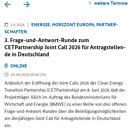
wei­te­re Ter­mi­ne
EN­ER­GIE, HO­RI­ZONT EU­RO­PA, PART­NER­
3.9.2026
SCHAF­TEN
3. Frage-​und-Antwort-Runde zum
CETPartnership Joint Call
2026 für An­trag­stel­len­
de in Deutsch­land
ON­LINE
03.09.2026 00:00 Uhr
An­läss­lich der Er­öff­nung der
Joint Calls
2026 der
Clean Energy
Transition Partnership (CETPartnership)
am 8. Juni 2026 lädt der
Pro­jekt­trä­ger Jü­lich im Auf­trag des Bun­des­mi­nis­te­ri­ums für
Wirt­schaft und En­er­gie (BMWE) zu einer Reihe von drei of­fe­nen
Frage-​und-Antwort-Runden über die Be­tei­li­gungs­mög­lich­kei­ten
am dies­jäh­ri­gen
Joint Call
für An­trag­stel­len­de in Deutsch­land
ein.