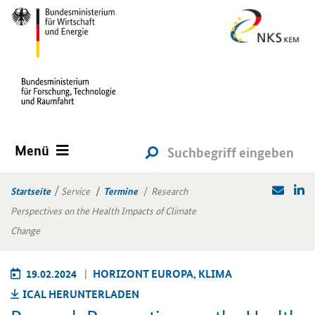
Menü
Startseite
Service
Termine
Research
Perspectives on the Health Impacts of Climate
Change
19.02.2024
HO­RI­ZONT EU­RO­PA, KLIMA
ICAL HER­UN­TER­LA­DEN