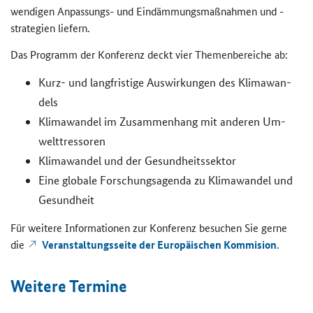
wen­di­gen Anpassungs-​ und Ein­däm­mungs­maß­nah­men und -​
strategien lie­fern.
Das Pro­gramm der Kon­fe­renz deckt vier The­men­be­rei­che ab:
Kurz- und lang­fris­ti­ge Aus­wir­kun­gen des Kli­ma­wan­
dels
Kli­ma­wan­del im Zu­sam­men­hang mit an­de­ren Um­
welt­tres­so­ren
Kli­ma­wan­del und der Ge­sund­heits­sek­tor
Eine glo­ba­le For­schungs­agen­da zu Kli­ma­wan­del und
Ge­sund­heit
Für wei­te­re In­for­ma­tio­nen zur Kon­fe­renz be­su­chen Sie gerne
die
Ver­an­stal­tungs­sei­te der Eu­ro­päi­schen Kom­mi­si­on
.
Wei­te­re Ter­mi­ne