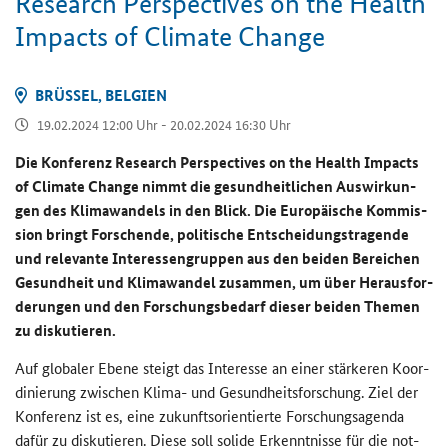
Re­se­arch Per­spec­ti­ves on the Health
Im­pacts of Cli­ma­te Chan­ge
BRÜS­SEL, BEL­GI­EN
19.02.2024 12:00 Uhr - 20.02.2024 16:30 Uhr
Die Kon­fe­renz
Research Perspectives on the Health Impacts
of Climate Change
nimmt die ge­sund­heit­li­chen Aus­wir­kun­
gen des Kli­ma­wan­dels in den Blick. Die Eu­ro­päi­sche Kom­mis­
si­on bringt For­schen­de, po­li­ti­sche Ent­schei­dungs­tra­gen­de
und re­le­van­te In­ter­es­sen­grup­pen aus den bei­den Be­rei­chen
Ge­sund­heit und Kli­ma­wan­del zu­sam­men, um über Her­aus­for­
de­run­gen und den For­schungs­be­darf die­ser bei­den The­men
zu dis­ku­tie­ren.
Auf glo­ba­ler Ebene steigt das In­ter­es­se an einer stär­ke­ren Ko­or­
di­nie­rung zwi­schen Klima-​ und Ge­sund­heits­for­schung. Ziel der
Kon­fe­renz ist es, eine zu­kunfts­ori­en­tier­te For­schungs­agen­da
dafür zu dis­ku­tie­ren. Diese soll so­li­de Er­kennt­nis­se für die not­