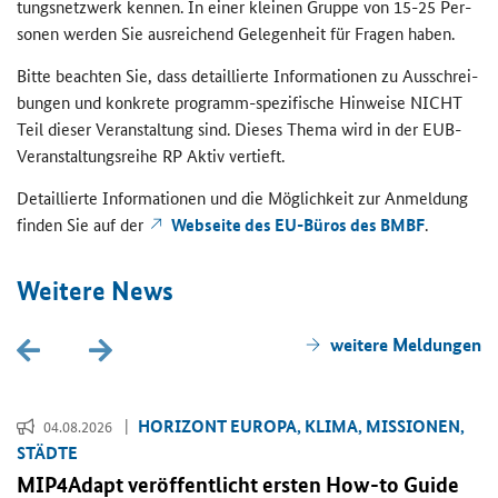
tungs­netz­werk ken­nen. In einer klei­nen Grup­pe von 15-25 Per­
so­nen wer­den Sie aus­rei­chend Ge­le­gen­heit für Fra­gen haben.
Bitte be­ach­ten Sie, dass de­tail­lier­te In­for­ma­tio­nen zu Aus­schrei­
bun­gen und kon­kre­te programm-​spezifische Hin­wei­se NICHT
Teil die­ser Ver­an­stal­tung sind. Die­ses Thema wird in der EUB-​
Veranstaltungsreihe RP Aktiv ver­tieft.
De­tail­lier­te In­for­ma­tio­nen und die Mög­lich­keit zur An­mel­dung
fin­den Sie auf der
Web­sei­te des EU-​Büros des BMBF
.
Wei­te­re News
wei­te­re Mel­dun­gen
HO­RI­ZONT EU­RO­PA, KLIMA, MIS­SIO­NEN,
04.08.2026
STÄD­TE
MIP4Adapt ver­öf­fent­licht ers­ten
How-to Guide