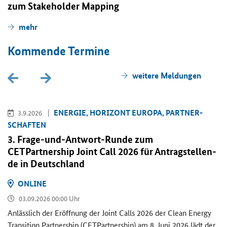
zum
Stakeholder Mapping
mehr
Kom­men­de Ter­mi­ne
wei­te­re Mel­dun­gen
EN­ER­GIE, HO­RI­ZONT EU­RO­PA, PART­NER­
3.9.2026
SCHAF­TEN
3. Frage-​und-Antwort-Runde zum
CETPartnership Joint Call
2026 für An­trag­stel­len­
de in Deutsch­land
ON­LINE
03.09.2026 00:00 Uhr
An­läss­lich der Er­öff­nung der
Joint Calls
2026 der
Clean Energy
Transition Partnership (CETPartnership)
am 8. Juni 2026 lädt der