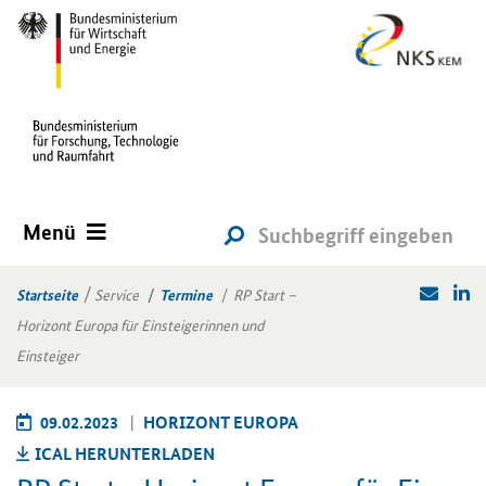
Menü
Startseite
Service
Termine
RP Start –
Horizont Europa für Einsteigerinnen und
Einsteiger
09.02.2023
HO­RI­ZONT EU­RO­PA
ICAL HER­UN­TER­LA­DEN