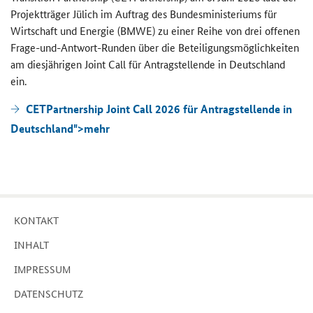
Pro­jekt­trä­ger Jü­lich im Auf­trag des Bun­des­mi­nis­te­ri­ums für
Wirt­schaft und En­er­gie (BMWE) zu einer Reihe von drei of­fe­nen
Frage-​und-Antwort-Runden über die Be­tei­li­gungs­mög­lich­kei­ten
am dies­jäh­ri­gen
Joint Call
für An­trag­stel­len­de in Deutsch­land
ein.
CETPartnership Joint Call 2026 für Antragstellende in
Deutschland">
mehr
KON­TAKT
IN­HALT
IM­PRES­SUM
DA­TEN­SCHUTZ