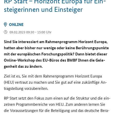
RP Start – Ho­ri­zont Eu­ro­pa für Ein­
stei­ge­rin­nen und Ein­stei­ger
ON­LINE
09.02.2023 09:30 - 15:00 Uhr
Sind Sie in­ter­es­siert am Rah­men­pro­gramm Ho­ri­zont Eu­ro­pa,
hat­ten aber bis­her nur we­ni­ge oder keine Be­rüh­rungs­punk­te
mit der eu­ro­päi­schen For­schungs­po­li­tik? Dann bie­tet die­ser
Online-​Workshop des EU-​Büros des BMBF Ihnen die Ge­le­
gen­heit das zu än­dern.
Ziel ist es, Sie mit dem Rah­men­pro­gramm Ho­ri­zont Eu­ro­pa
(HEU) ver­traut zu ma­chen und Sie gut auf eine zu­künf­ti­ge An­
trag­stel­lung vor­zu­be­rei­ten.
RP Start setzt den Fokus zum einen auf die Struk­tur und die ein­
zel­nen Pro­gramm­be­rei­che von HEU. Zum an­de­ren ler­nen Sie
die Vor­aus­set­zun­gen für die Be­tei­li­gung und das deut­sche Be­ra­