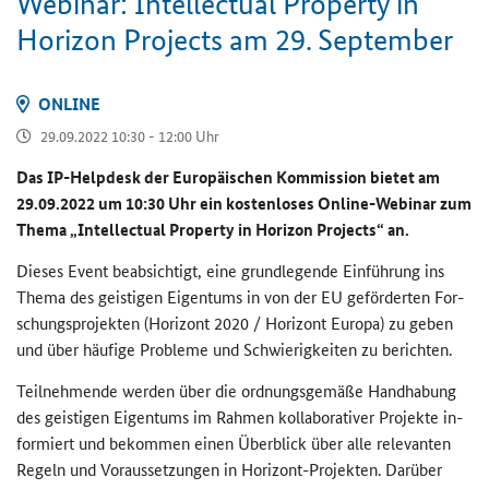
We­bi­nar: In­tel­lec­tu­al Pro­per­ty in
Ho­ri­zon Pro­jects am 29. Sep­tem­ber
ON­LINE
29.09.2022 10:30 - 12:00 Uhr
Das
IP-Helpdesk
der Eu­ro­päi­schen Kom­mis­si­on bie­tet am
29.09.2022 um 10:30 Uhr ein kos­ten­lo­ses
Online-Webinar
zum
Thema „
Intellectual Property in Horizon Projects
“ an.
Die­ses
Event
be­ab­sich­tigt, eine grund­le­gen­de Ein­füh­rung ins
Thema des geis­ti­gen Ei­gen­tums in von der EU ge­för­der­ten For­
schungs­pro­jek­ten (Ho­ri­zont 2020 / Ho­ri­zont Eu­ro­pa) zu geben
und über häu­fi­ge Pro­ble­me und Schwie­rig­kei­ten zu be­rich­ten.
Teil­neh­men­de wer­den über die ord­nungs­ge­mä­ße Hand­ha­bung
des geis­ti­gen Ei­gen­tums im Rah­men kol­la­bo­ra­ti­ver Pro­jek­te in­
for­miert und be­kom­men einen Über­blick über alle re­le­van­ten
Re­geln und Vor­aus­set­zun­gen in Horizont-​Projekten. Dar­über