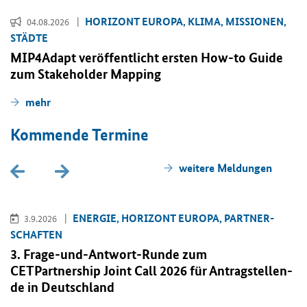
HO­RI­ZONT EU­RO­PA, KLIMA, MIS­SIO­NEN,
04.08.2026
STÄD­TE
MIP4Adapt ver­öf­fent­licht ers­ten
How-to Guide
zum
Stakeholder Mapping
mehr
Kom­men­de Ter­mi­ne
wei­te­re Mel­dun­gen
EN­ER­GIE, HO­RI­ZONT EU­RO­PA, PART­NER­
3.9.2026
SCHAF­TEN
3. Frage-​und-Antwort-Runde zum
CETPartnership Joint Call
2026 für An­trag­stel­len­
de in Deutsch­land