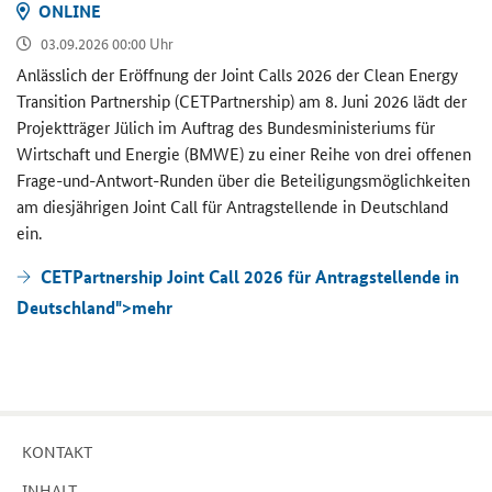
ON­LINE
03.09.2026 00:00 Uhr
An­läss­lich der Er­öff­nung der
Joint Calls
2026 der
Clean Energy
Transition Partnership (CETPartnership)
am 8. Juni 2026 lädt der
Pro­jekt­trä­ger Jü­lich im Auf­trag des Bun­des­mi­nis­te­ri­ums für
Wirt­schaft und En­er­gie (BMWE) zu einer Reihe von drei of­fe­nen
Frage-​und-Antwort-Runden über die Be­tei­li­gungs­mög­lich­kei­ten
am dies­jäh­ri­gen
Joint Call
für An­trag­stel­len­de in Deutsch­land
ein.
CETPartnership Joint Call 2026 für Antragstellende in
Deutschland">
mehr
KON­TAKT
IN­HALT