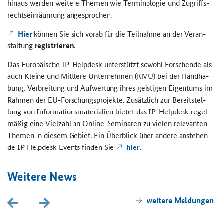
hin­aus wer­den wei­te­re The­men wie Ter­mi­no­lo­gie und Zu­griffs­
rechts­ein­räu­mung an­ge­spro­chen.
Hier
kön­nen Sie sich vorab für die Teil­nah­me an der Ver­an­
stal­tung
re­gis­trie­ren
.
Das Eu­ro­päi­sche
IP-Helpdesk
un­ter­stützt so­wohl For­schen­de als
auch Klei­ne und Mitt­le­re Un­ter­neh­men (KMU) bei der Hand­ha­
bung, Ver­brei­tung und Auf­wer­tung ihres geis­ti­gen Ei­gen­tums im
Rah­men der EU-​Forschungsprojekte. Zu­sätz­lich zur Be­reit­stel­
lung von In­for­ma­ti­ons­ma­te­ria­li­en bie­tet das
IP-Helpdesk
re­gel­
mä­ßig eine Viel­zahl an
Online
-​Seminaren zu vie­len re­le­van­ten
The­men in die­sem Ge­biet. Ein Über­blick über an­de­re an­ste­hen­
de
IP Helpdesk Events
fin­den Sie
hier
.
Wei­te­re News
wei­te­re Mel­dun­gen