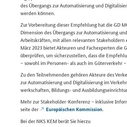
des Über­gangs zur Au­to­ma­ti­sie­rung und Di­gi­ta­li­si
wer­den kön­nen.
Zur Vor­be­rei­tung die­ser Emp­feh­lung hat die GD MO
Di­men­si­on des Über­gangs zur Au­to­ma­ti­sie­rung und
Ar­beits­kräf­ten, mit allen re­le­van­ten
Stakeholdern
e
März 2023 bie­tet Ak­teu­ren und Fach­ex­per­ten die Ge
über­prü­fen, um si­cher­zu­stel­len, dass die Emp­feh­lu
– so­wohl im Personen-​ als auch im Gü­ter­ver­kehr – n
Zu den Teil­neh­men­den ge­hö­ren Ak­teu­re des Ver­keh
zur Au­to­ma­ti­sie­rung und Di­gi­ta­li­sie­rung im Ver­k
werk­schaf­ten, Bildungs-​ und Aus­bil­dungs­ein­rich­tu
Mehr zur
Stakeholder
-​Konferenz – in­klu­si­ve In­f
sei­te der
.
Eu­ro­päi­schen Kom­mis­si­on
Bei der NKS KEM berät Sie hier­zu