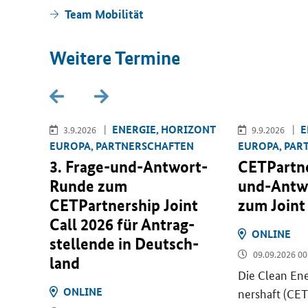
Team Mo­bi­li­tät
Wei­te­re Ter­mi­ne
­RO­PA
EN­ER­GIE, HO­RI­ZONT
E
3.9.2026
9.9.2026
EU­RO­PA, PART­NER­SCHAF­TEN
EU­RO­PA, PAR
ti­on
3. Frage-​und-Antwort-
CETPartn
ults
Runde zum
und-Antw
CETPartnership Joint
zum
Joint
Call
2026 für An­trag­
ON­LINE
stel­len­de in Deutsch­
09.09.2026 00
geb­
land
Die
Clean Ene
sell­
ON­LINE
ners­haft (
CET
tzt