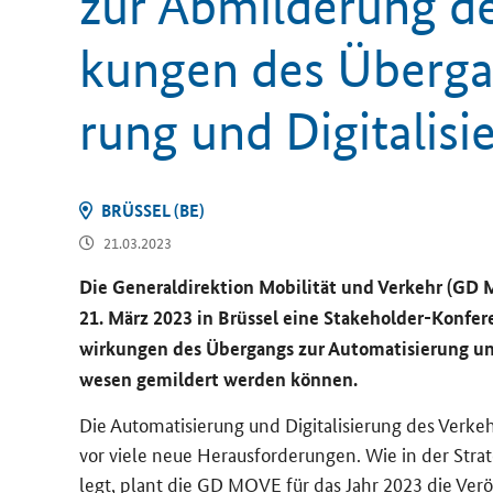
zur Ab­mil­de­rung de
kun­gen des Über­gan
rung und Di­gi­ta­li­s
BRÜS­SEL (BE)
21.03.2023
Die Ge­ne­ral­di­rek­ti­on Mo­bi­li­tät und Ver­kehr (G
21. März 2023 in Brüs­sel eine
Stakeholder
-​Konfer
wir­kun­gen des Über­gangs zur Au­to­ma­ti­sie­rung und 
we­sen ge­mil­dert wer­den kön­nen.
Die Au­to­ma­ti­sie­rung und Di­gi­ta­li­sie­rung des Ver­k
vor viele neue Her­aus­for­de­run­gen. Wie in der Stra­te­g
legt, plant die GD MOVE für das Jahr 2023 die Ver­öf­