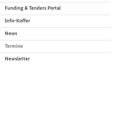
Fun­ding & Ten­ders Por­tal
Info-​Koffer
News
Ter­mi­ne
News­let­ter