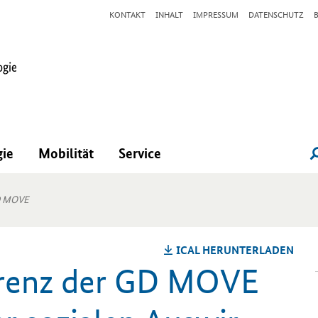
KONTAKT
INHALT
IMPRESSUM
DATENSCHUTZ
gie
Mobilität
Service
GD MOVE
ICAL HER­UN­TER­LA­DEN
erenz der GD MOVE