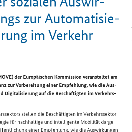
r so­zia­len Aus­wir­
gs zur Au­to­ma­ti­sie­
ie­rung im Ver­kehr
D MOVE) der Eu­ro­päi­schen Kom­mis­si­on ver­an­stal­tet am
enz zur Vor­be­rei­tung einer Emp­feh­lung, wie die Aus­
Di­gi­ta­li­sie­rung auf die Be­schäf­tig­ten im Ver­kehrs­
ehrs­sek­tors stel­len die Be­schäf­tig­ten im Ver­kehrs­sek­tor
ie für nach­hal­ti­ge und in­tel­li­gen­te Mo­bi­li­tät dar­ge­
fent­li­chung einer Emp­feh­lung, wie die Aus­wir­kun­gen