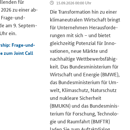
el­len­den für
15.09.2026 00:00 Uhr
2026 zu einer ab­
Die Trans­for­ma­ti­on hin zu einer
 Frage-​und-
kli­ma­neu­tra­len Wirt­schaft bringt
e am 9. Sep­tem­
für Un­ter­neh­men Her­aus­for­de­
Uhr ein.
run­gen mit sich – und bie­tet
gleich­zei­tig Po­ten­zi­al für In­no­
ship: Frage-und-
va­tio­nen, neue Märk­te und
de zum
Joint Call
nach­hal­ti­ge Wett­be­werbs­fä­hig­
keit. Das Bun­des­mi­nis­te­ri­um für
Wirt­schaft und En­er­gie (BMWE),
das Bun­des­mi­nis­te­ri­um für Um­
welt, Kli­ma­schutz, Na­tur­schutz
und nu­klea­re Si­cher­heit
(BMUKN) und das Bun­des­mi­nis­
te­ri­um für For­schung, Tech­no­lo­
gie und Raum­fahrt (BMFTR)
laden Sie zum Auf­takt­dia­log