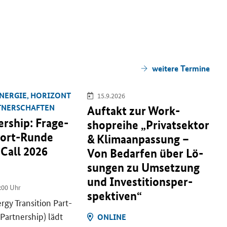
wei­te­re Ter­mi­ne
N­ER­GIE, HO­RI­ZONT
15.9.2026
T­NER­SCHAF­TEN
Auf­takt zur Work­
ership
: Frage-​
shoprei­he „Pri­vat­sek­tor
ort-Runde
& Kli­ma­an­pas­sung –
 Call
2026
Von Be­dar­fen über Lö­
sun­gen zu Um­set­zung
und In­ves­ti­ti­ons­per­
:00 Uhr
spek­ti­ven“
rgy Transition
Part­
Partnership
) lädt
ON­LINE