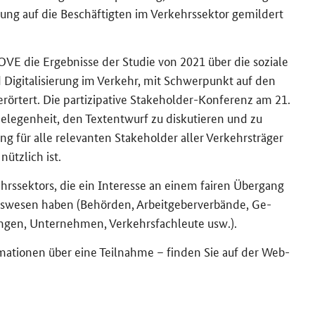
e­rung auf die Be­schäf­tig­ten im Ver­kehrs­sek­tor ge­mil­dert
VE die Er­geb­nis­se der Stu­die von 2021 über die so­zia­le
 Di­gi­ta­li­sie­rung im Ver­kehr, mit Schwer­punkt auf den
r­ör­tert. Die par­ti­zi­pa­ti­ve
Stakeholder
-​Konferenz am 21.
­le­gen­heit, den Text­ent­wurf zu dis­ku­tie­ren und zu
ng für alle re­le­van­ten
Stakeholder
aller Ver­kehrs­trä­ger
ütz­lich ist.
rs­sek­tors, die ein In­ter­es­se an einem fai­ren Über­gang
ehrs­we­sen haben (Be­hör­den, Ar­beit­ge­ber­ver­bän­de, Ge­
n­gen, Un­ter­neh­men, Ver­kehrs­fach­leu­te usw.).
or­ma­tio­nen über eine Teil­nah­me – fin­den Sie auf der Web­