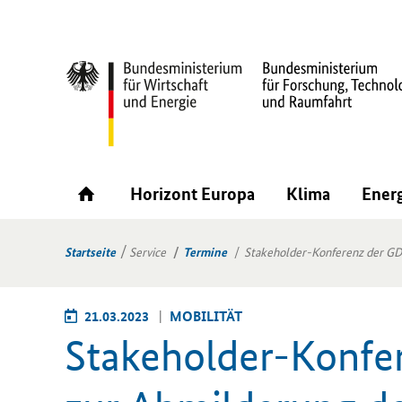
Horizont Europa
Klima
Ener
Startseite
Service
Termine
Stakeholder-Konferenz der 
21.03.2023
MO­BI­LI­TÄT
Stakeholder-​Konf