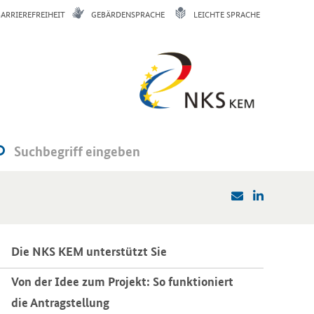
BARRIEREFREIHEIT
GEBÄRDENSPRACHE
LEICHTE SPRACHE
Die NKS KEM un­ter­stützt Sie
Von der Idee zum Pro­jekt: So funk­tio­niert
die An­trag­stel­lung