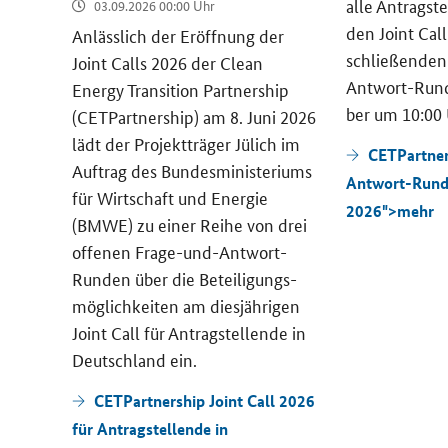
alle An­trag­st
03.09.2026 00:00 Uhr
­
den
Joint Call
r­stüt­
An­läss­lich der Er­öff­nung der
schlie­ßen­den
 und
Joint Calls
2026 der
Clean
Antwort-Rund
ge­
Energy Transition Partnership
ber um 10:00 
 die­
(CETPartnership)
am 8. Juni 2026
lädt der Pro­jekt­trä­ger Jü­lich im
CETPartner
pa-​
Auf­trag des Bun­des­mi­nis­te­ri­ums
Antwort-Run
n­sät­
für Wirt­schaft und En­er­gie
2026">
mehr
g vor.
(BMWE) zu einer Reihe von drei
of­fe­nen Frage-​und-Antwort-
Runden über die Be­tei­li­gungs­
mög­lich­kei­ten am dies­jäh­ri­gen
Joint Call
für An­trag­stel­len­de in
Deutsch­land ein.
CETPartnership Joint Call 2026
für Antragstellende in