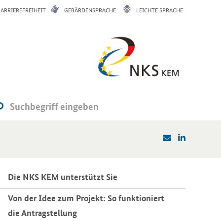
BARRIEREFREIHEIT
GEBÄRDENSPRACHE
LEICHTE SPRACHE
Die NKS KEM un­ter­stützt Sie
Von der Idee zum Pro­jekt: So funk­tio­niert
die An­trag­stel­lung