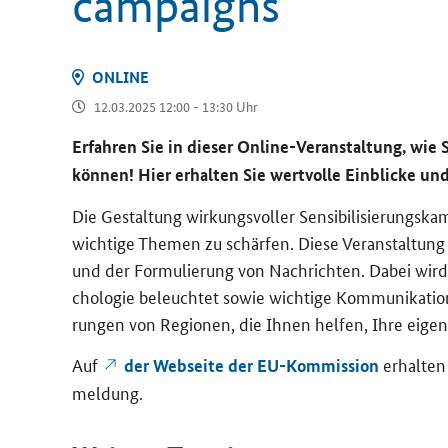
campaigns
ON­LINE
12.03.2025 12:00 - 13:30 Uhr
Er­fah­ren Sie in die­ser
Online
-​Veranstaltung, wie Sie
kön­nen! Hier er­hal­ten Sie wert­vol­le Ein­bli­cke un
Die Ge­stal­tung wir­kungs­vol­ler Sen­si­bi­li­sie­rungs
wich­ti­ge The­men zu schär­fen. Diese Ver­an­stal­tun
und der For­mu­lie­rung von Nach­rich­ten. Dabei wird
cho­lo­gie be­leuch­tet sowie wich­ti­ge Kom­mu­ni­ka­ti­on
run­gen von Re­gio­nen, die Ihnen hel­fen, Ihre ei­ge­
Auf
er­hal­te
der Web­sei­te der EU-​Kommission
mel­dung.