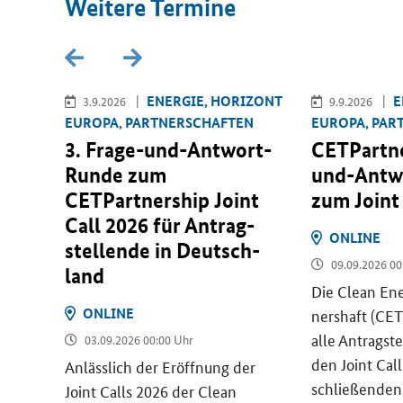
Wei­te­re Ter­mi­ne
­RO­PA
EN­ER­GIE, HO­RI­ZONT
E
3.9.2026
9.9.2026
EU­RO­PA, PART­NER­SCHAF­TEN
EU­RO­PA, PAR
ti­on
3. Frage-​und-Antwort-
CETPartn
ults
Runde zum
und-Antw
CETPartnership Joint
zum
Joint
Call
2026 für An­trag­
ON­LINE
stel­len­de in Deutsch­
09.09.2026 00
geb­
land
Die
Clean Ene
sell­
ON­LINE
ners­haft (
CET
tzt
alle An­trag­st
03.09.2026 00:00 Uhr
­
den
Joint Call
r­stüt­
An­läss­lich der Er­öff­nung der
schlie­ßen­den
 und
Joint Calls
2026 der
Clean