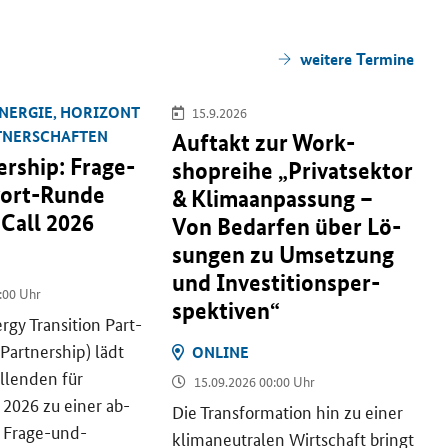
wei­te­re Ter­mi­ne
N­ER­GIE, HO­RI­ZONT
15.9.2026
T­NER­SCHAF­TEN
Auf­takt zur Work­
ership
: Frage-​
shoprei­he „Pri­vat­sek­tor
ort-Runde
& Kli­ma­an­pas­sung –
 Call
2026
Von Be­dar­fen über Lö­
sun­gen zu Um­set­zung
und In­ves­ti­ti­ons­per­
:00 Uhr
spek­ti­ven“
rgy Transition
Part­
Partnership
) lädt
ON­LINE
el­len­den für
15.09.2026 00:00 Uhr
2026 zu einer ab­
Die Trans­for­ma­ti­on hin zu einer
 Frage-​und-
kli­ma­neu­tra­len Wirt­schaft bringt