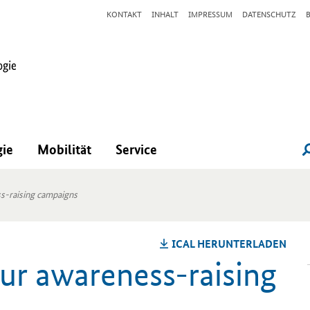
KONTAKT
INHALT
IMPRESSUM
DATENSCHUTZ
gie
Mobilität
Service
ss-raising campaigns
ICAL HER­UN­TER­LA­DEN
our awareness-raising