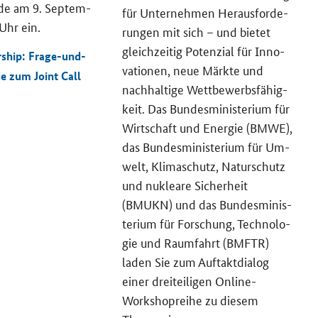
e am 9. Sep­tem­
für Un­ter­neh­men Her­aus­for­de­
Uhr ein.
run­gen mit sich – und bie­tet
gleich­zei­tig Po­ten­zi­al für In­no­
ship: Frage-und-
va­tio­nen, neue Märk­te und
de zum
Joint Call
nach­hal­ti­ge Wett­be­werbs­fä­hig­
keit. Das Bun­des­mi­nis­te­ri­um für
Wirt­schaft und En­er­gie (BMWE),
das Bun­des­mi­nis­te­ri­um für Um­
welt, Kli­ma­schutz, Na­tur­schutz
und nu­klea­re Si­cher­heit
(BMUKN) und das Bun­des­mi­nis­
te­ri­um für For­schung, Tech­no­lo­
gie und Raum­fahrt (BMFTR)
laden Sie zum Auf­takt­dia­log
einer drei­tei­li­gen
Online
-
Workshop
reihe zu die­sem