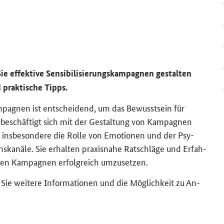
 ef­fek­ti­ve Sen­si­bi­li­sie­rungs­kam­pa­gnen ge­stal­ten
d prak­ti­sche Tipps.
­kam­pa­gnen ist ent­schei­dend, um das Be­wusst­sein für
g be­schäf­tigt sich mit der Ge­stal­tung von Kam­pa­gnen
 ins­be­son­de­re die Rolle von Emo­tio­nen und der Psy­
s­ka­nä­le. Sie er­hal­ten pra­xis­na­he Rat­schlä­ge und Er­fah­
nen Kam­pa­gnen er­folg­reich um­zu­set­zen.
n Sie wei­te­re In­for­ma­tio­nen und die Mög­lich­keit zu An­