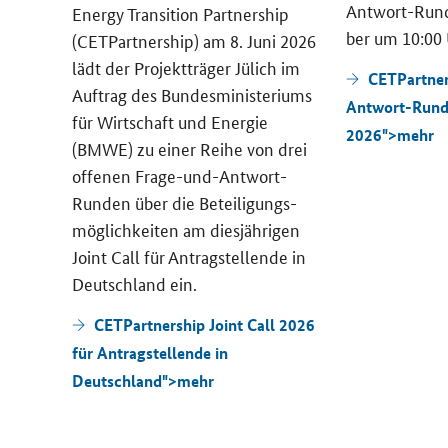
Antwort-Rund
ge­
Energy Transition Partnership
ber um 10:00 
 die­
(CETPartnership)
am 8. Juni 2026
lädt der Pro­jekt­trä­ger Jü­lich im
CETPartner
pa-​
Auf­trag des Bun­des­mi­nis­te­ri­ums
Antwort-Run
n­sät­
für Wirt­schaft und En­er­gie
2026">
mehr
g vor.
(BMWE) zu einer Reihe von drei
of­fe­nen Frage-​und-Antwort-
Runden über die Be­tei­li­gungs­
mög­lich­kei­ten am dies­jäh­ri­gen
Joint Call
für An­trag­stel­len­de in
Deutsch­land ein.
CETPartnership Joint Call 2026
für Antragstellende in
Deutschland">
mehr