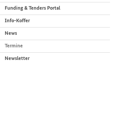
Fun­ding & Ten­ders Por­tal
Info-​Koffer
News
Ter­mi­ne
News­let­ter