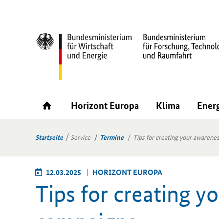
Horizont Europa
Klima
Ener
Startseite
Service
Termine
Tips for creating your awarene
12.03.2025
HO­RI­ZONT EU­RO­PA
Tips for creating y