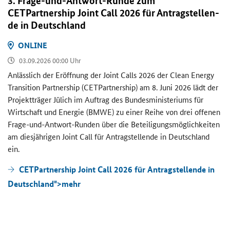
3. Frage-​und-Antwort-Runde zum
CETPartnership Joint Call
2026 für An­trag­stel­len­
de in Deutsch­land
ON­LINE
03.09.2026 00:00 Uhr
An­läss­lich der Er­öff­nung der
Joint Calls
2026 der
Clean Energy
Transition Partnership (CETPartnership)
am 8. Juni 2026 lädt der
Pro­jekt­trä­ger Jü­lich im Auf­trag des Bun­des­mi­nis­te­ri­ums für
Wirt­schaft und En­er­gie (BMWE) zu einer Reihe von drei of­fe­nen
Frage-​und-Antwort-Runden über die Be­tei­li­gungs­mög­lich­kei­ten
am dies­jäh­ri­gen
Joint Call
für An­trag­stel­len­de in Deutsch­land
ein.
CETPartnership Joint Call 2026 für Antragstellende in
Deutschland">
mehr