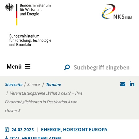
Menü
Startseite
Service
Termine
Veranstaltungsreihe „What's next? – Ihre
Fördermöglichkeiten in Destination 4 von
cluster 5
24.03.2025
EN­ER­GIE, HO­RI­ZONT EU­RO­PA
ICAL HER­UN­TER­LA­DEN