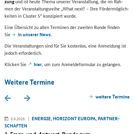
zung
und ist heute Thema un­se­rer Ver­an­stal­tung, die im Rah­
men der Ver­an­stal­tungs­rei­he „
What next
? – Ihre För­der­mög­lich­
kei­ten in
Cluster
5“ kon­zi­piert wurde.
Eine Über­sicht zu allen Ter­mi­nen der zwei­ten Runde fin­den
Sie
in un­se­rer News.
Die Ver­an­stal­tun­gen sind für Sie kos­ten­los, eine An­mel­dung ist
je­doch er­for­der­lich.
Kli­cken Sie
hier
, um zum An­mel­de­for­mu­lar zu ge­lan­gen.
Wei­te­re Ter­mi­ne
wei­te­re Ter­mi­ne
EN­ER­GIE, HO­RI­ZONT EU­RO­PA, PART­NER­
3.9.2026
SCHAF­TEN