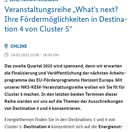
Ver­an­stal­tungs­rei­he „What's next?
Ihre För­der­mög­lich­kei­ten in De­sti­na­
ti­on 4 von Clus­ter 5“
ON­LINE
24.03.2025 15:00 - 16:30 Uhr
Das zwei­te Quar­tal 2025 wird span­nend, denn wir er­war­ten
die Fi­na­li­sie­rung und Ver­öf­fent­li­chung der nächs­ten Ar­beits­
pro­gram­me des EU-​Förderprogramms Ho­ri­zont Eu­ro­pa. Mit
un­se­rer NKS-​KEM-Veranstaltungsreihe wol­len wir Sie fit für
Cluster
5 ma­chen. In den letz­ten bei­den Ter­mi­nen die­ser
Reihe wer­den wir uns auf die The­men der Aus­schrei­bun­gen
von De­sti­na­ti­on 3 und 4 kon­zen­trie­ren.
En­er­gie­the­men fin­den Sie in den
Destinations
3 und 4 von
Cluster
5.
Destination
4
kon­zen­triert sich auf die
En­er­gie­nut­