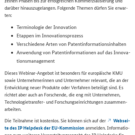
zel­nen Pha­sen bis zur er­folg­rei­chen Kom­mer­zia­li­sie­rung und
dar­über hin­aus­zu­ge­lan­gen. Fol­gen­de The­men dür­fen Sie er­war­
ten:
Ter­mi­no­lo­gie der In­no­va­ti­on
Etap­pen im In­no­va­ti­ons­pro­zess
Ver­schie­de­ne Arten von Pa­tent­in­for­ma­ti­ons­in­hal­ten
An­wen­dung von Pa­tent­in­for­ma­tio­nen auf das In­no­va­
ti­ons­ma­nage­ment
Die­ses Webinar-​Angebot ist be­son­ders für eu­ro­päi­sche KMU
sowie Un­ter­neh­me­rin­nen und Un­ter­neh­mer re­le­vant, die an der
Ent­wick­lung neuer Pro­duk­te oder Ver­fah­ren be­tei­ligt sind. Es
rich­tet aber auch an For­schen­de, die eng mit Un­ter­neh­men,
Technologietransfer-​ und For­schungs­ein­rich­tun­gen zu­sam­men­
ar­bei­ten.
Die Teil­nah­me ist kos­ten­los. Sie kön­nen sich auf der
Web­sei­
te des
IP Helpdesk
der EU-​Kommission
an­mel­den. In­for­ma­tio­
nen zum wei­te­ren Ver­an­stal­tungs­an­gebt des IP Hel­pdesks fin­