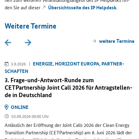
den Sie auf die­ser
Über­sichts­sei­te des IP Hel­pdesk
.
Wei­te­re Ter­mi­ne
wei­te­re Ter­mi­ne
EN­ER­GIE, HO­RI­ZONT EU­RO­PA, PART­NER­
3.9.2026
SCHAF­TEN
3. Frage-​und-Antwort-Runde zum
CETPartnership Joint Call
2026 für An­trag­stel­len­
de in Deutsch­land
ON­LINE
03.09.2026 00:00 Uhr
An­läss­lich der Er­öff­nung der
Joint Calls
2026 der
Clean Energy
Transition Partnership (CETPartnership)
am 8. Juni 2026 lädt der