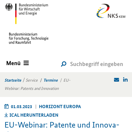
Menü
Startseite
Service
Termine
EU-
Webinar: Patents and Innovation
01.03.2023
HO­RI­ZONT EU­RO­PA
ICAL HER­UN­TER­LA­DEN
EU-​Webinar: Pa­ten­te und In­no­va­