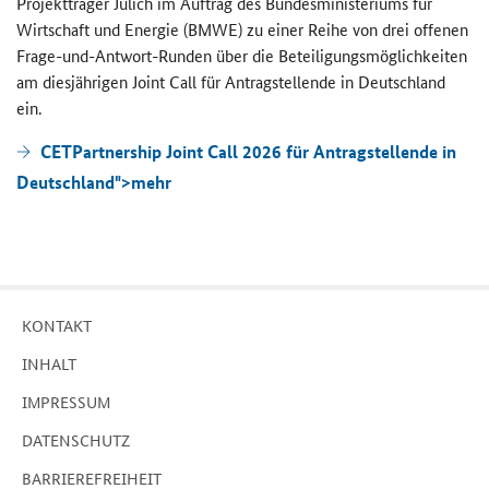
Pro­jekt­trä­ger Jü­lich im Auf­trag des Bun­des­mi­nis­te­ri­ums für
Wirt­schaft und En­er­gie (BMWE) zu einer Reihe von drei of­fe­nen
Frage-​und-Antwort-Runden über die Be­tei­li­gungs­mög­lich­kei­ten
am dies­jäh­ri­gen
Joint Call
für An­trag­stel­len­de in Deutsch­land
ein.
CETPartnership Joint Call 2026 für Antragstellende in
Deutschland">
mehr
KON­TAKT
IN­HALT
IM­PRES­SUM
DA­TEN­SCHUTZ
BAR­RIE­RE­FREI­HEIT