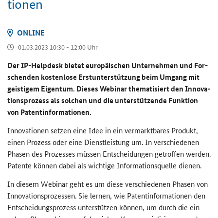
tio­nen
ON­LINE
01.03.2023 10:30 - 12:00 Uhr
Der
IP-Helpdesk
bie­tet eu­ro­päi­schen Un­ter­neh­men und For­
schen­den kos­ten­lo­se Erst­un­ter­stüt­zung beim Um­gang mit
geis­ti­gem Ei­gen­tum. Die­ses We­bi­nar the­ma­ti­siert den In­no­va­
ti­ons­pro­zess als sol­chen und die un­ter­stüt­zen­de Funk­ti­on
von Pa­tent­in­for­ma­tio­nen.
In­no­va­tio­nen set­zen eine Idee in ein ver­markt­ba­res Pro­dukt,
einen Pro­zess oder eine Dienst­leis­tung um. In ver­schie­de­nen
Pha­sen des Pro­zes­ses müs­sen Ent­schei­dun­gen ge­trof­fen wer­den.
Pa­ten­te kön­nen dabei als wich­ti­ge In­for­ma­ti­ons­quel­le die­nen.
In die­sem We­bi­nar geht es um diese ver­schie­de­nen Pha­sen von
In­no­va­ti­ons­pro­zes­sen. Sie ler­nen, wie Pa­tent­in­for­ma­tio­nen den
Ent­schei­dungs­pro­zess un­ter­stüt­zen kön­nen, um durch die ein­