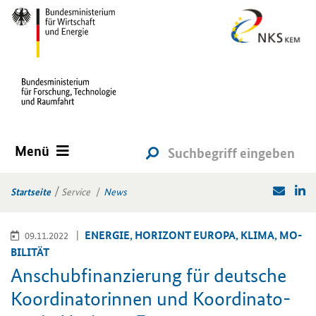
Menü
Startseite
Service
News
EN­ER­GIE, HO­RI­ZONT EU­RO­PA, KLIMA, MO­
09.11.2022
BI­LI­TÄT
An­schub­fi­nan­zie­rung für deut­sche
Ko­or­di­na­to­rin­nen und Ko­or­di­na­to­