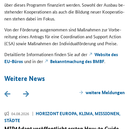
über die­ses Pro­gramm fi­nan­ziert wer­den. So­wohl der Aus­bau be­
stehen­der Ko­ope­ra­tio­nen als auch die Bil­dung neuer Ko­ope­ra­tio­
nen ste­hen dabei im Fokus.
Von der För­de­rung aus­ge­nom­men sind Maß­nah­men zur Vor­be­
rei­tung eines An­trags für eine
Coordination and Support Action
(CSA) sowie Maß­nah­men der In­di­vi­du­al­för­de­rung und Prei­se.
De­tail­lier­te In­for­ma­tio­nen fin­den Sie auf der
Website
des
EU-​Büros
und in der
Be­kannt­ma­chung des BMBF
.
Wei­te­re News
wei­te­re Mel­dun­gen
HO­RI­ZONT EU­RO­PA, KLIMA, MIS­SIO­NEN,
04.08.2026
STÄD­TE
MIP4Adapt ver­öf­fent­licht ers­ten
How-to Guide