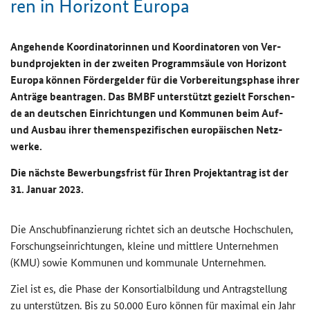
ren in Ho­ri­zont Eu­ro­pa
An­ge­hen­de Ko­or­di­na­to­rin­nen und Ko­or­di­na­to­ren von Ver­
bund­pro­jek­ten in der zwei­ten Pro­gramm­säu­le von Ho­ri­zont
Eu­ro­pa kön­nen För­der­gel­der für die Vor­be­rei­tungs­pha­se ihrer
An­trä­ge be­an­tra­gen. Das BMBF un­ter­stützt ge­zielt For­schen­
de an deut­schen Ein­rich­tun­gen und Kom­mu­nen beim Auf-
und Aus­bau ihrer the­men­spe­zi­fi­schen eu­ro­päi­schen Netz­
wer­ke.
Die nächs­te Be­wer­bungs­frist für Ihren Pro­jekt­an­trag ist der
31. Ja­nu­ar 2023.
Die An­schub­fi­nan­zie­rung rich­tet sich an deut­sche Hoch­schu­len,
For­schungs­ein­rich­tun­gen, klei­ne und mitt­le­re Un­ter­neh­men
(KMU) sowie Kom­mu­nen und kom­mu­na­le Un­ter­neh­men.
Ziel ist es, die Phase der Kon­sor­ti­al­bil­dung und An­trag­stel­lung
zu un­ter­stüt­zen. Bis zu 50.000 Euro kön­nen für ma­xi­mal ein Jahr