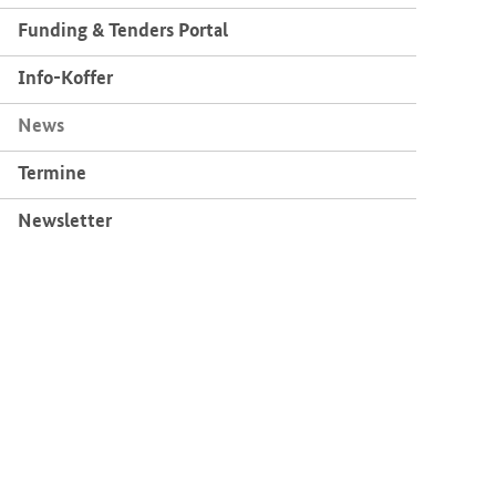
Fun­ding & Ten­ders Por­tal
Info-​Koffer
News
Ter­mi­ne
News­let­ter