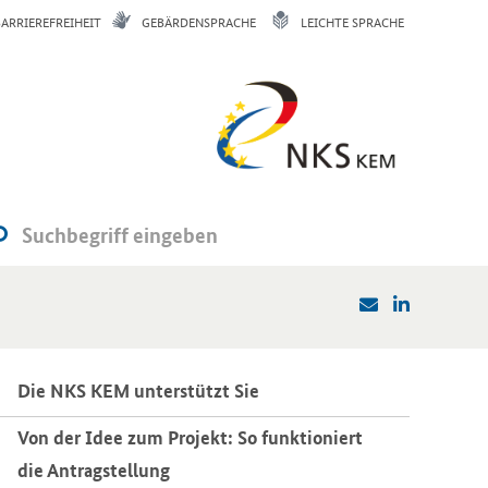
BARRIEREFREIHEIT
GEBÄRDENSPRACHE
LEICHTE SPRACHE
Die NKS KEM un­ter­stützt Sie
Von der Idee zum Pro­jekt: So funk­tio­niert
die An­trag­stel­lung