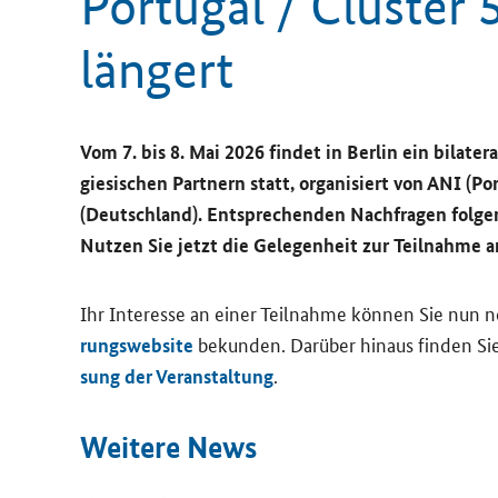
Por­tu­gal /
Cluster
5
län­gert
Vom 7. bis 8. Mai 2026 fin­det in Ber­lin ein bi­la­te­ra
gie­si­schen Part­nern statt, or­ga­ni­siert von ANI (
(Deutsch­land). Ent­spre­chen­den Nach­fra­gen fol­ge
Nut­zen Sie jetzt die Ge­le­gen­heit zur Teil­nah­me 
Ihr In­ter­es­se an einer Teil­nah­me kön­nen Sie nun
be­kun­den. Dar­über hin­aus fin­den Sie
rungs
website
.
sung der Ver­an­stal­tung
Wei­te­re News