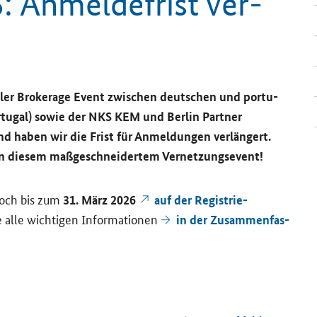
: An­mel­de­frist ver­
­ler
Brokerage Event
zwi­schen deut­schen und por­tu­
Por­tu­gal) sowie der NKS KEM und Ber­lin Part­ner
nd haben wir die Frist für An­mel­dun­gen ver­län­gert.
an die­sem maß­ge­schnei­der­tem Ver­net­zungs
event
!
 noch bis zum
31. März 2026
auf der Re­gis­trie­
 alle wich­ti­gen In­for­ma­tio­nen
in der Zu­sam­men­fas­