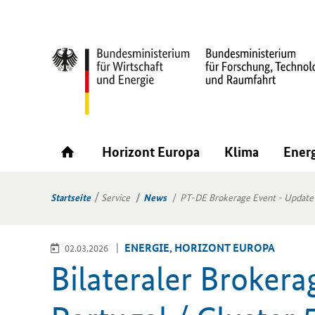
Horizont Europa
Klima
Ener
Startseite
Service
News
PT-DE Brokerage Event - Update
EN­ER­GIE, HO­RI­ZONT EU­RO­PA
02.03.2026
Bi­la­te­ra­ler
Brokera