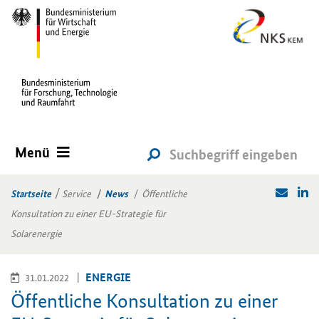
Menü
Startseite
Service
News
Öffentliche
Konsultation zu einer EU-Strategie für
Solarenergie
EN­ER­GIE
31.01.2022
Öf­fent­li­che Kon­sul­ta­ti­on zu einer