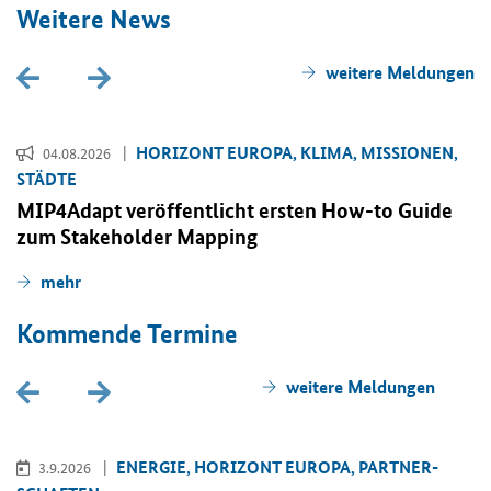
Wei­te­re News
wei­te­re Mel­dun­gen
HO­RI­ZONT EU­RO­PA, KLIMA, MIS­SIO­NEN,
04.08.2026
STÄD­TE
MIP4Adapt ver­öf­fent­licht ers­ten
How-to Guide
zum
Stakeholder Mapping
mehr
Kom­men­de Ter­mi­ne
wei­te­re Mel­dun­gen
EN­ER­GIE, HO­RI­ZONT EU­RO­PA, PART­NER­
3.9.2026