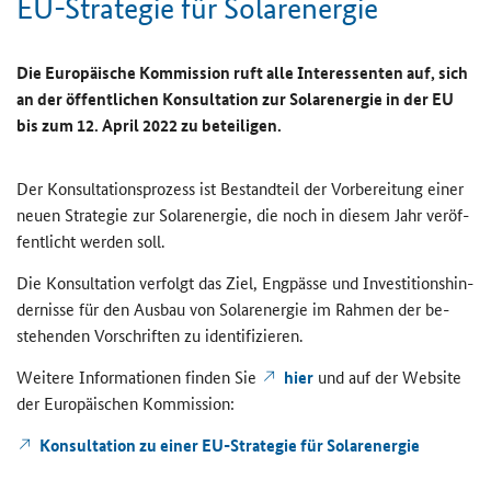
EU-​Strategie für So­lar­ener­gie
Die Eu­ro­päi­sche Kom­mis­si­on ruft alle In­ter­es­sen­ten auf, sich
an der öf­fent­li­chen Kon­sul­ta­ti­on zur So­lar­ener­gie in der EU
bis zum 12. April 2022 zu be­tei­li­gen.
Der Kon­sul­ta­ti­ons­pro­zess ist Be­stand­teil der Vor­be­rei­tung einer
neuen Stra­te­gie zur So­lar­ener­gie, die noch in die­sem Jahr ver­öf­
fent­licht wer­den soll.
Die Kon­sul­ta­ti­on ver­folgt das Ziel, Eng­päs­se und In­ves­ti­ti­ons­hin­
der­nis­se für den Aus­bau von So­lar­ener­gie im Rah­men der be­
stehen­den Vor­schrif­ten zu iden­ti­fi­zie­ren.
Wei­te­re In­for­ma­tio­nen fin­den Sie
hier
und auf der Web­site
der Eu­ro­päi­schen Kom­mis­si­on:
Kon­sul­ta­ti­on zu einer EU-​Strategie für So­lar­ener­gie