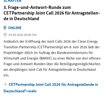
SCHAF­TEN
3. Frage-​und-Antwort-Runde zum
CETPartnership Joint Call
2026 für An­trag­stel­len­
de in Deutsch­land
ON­LINE
03.09.2026 00:00 Uhr
An­läss­lich der Er­öff­nung der
Joint Calls
2026 der
Clean Energy
Transition Partnership (CETPartnership)
am 8. Juni 2026 lädt der
Pro­jekt­trä­ger Jü­lich im Auf­trag des Bun­des­mi­nis­te­ri­ums für
Wirt­schaft und En­er­gie (BMWE) zu einer Reihe von drei of­fe­nen
Frage-​und-Antwort-Runden über die Be­tei­li­gungs­mög­lich­kei­ten
am dies­jäh­ri­gen
Joint Call
für An­trag­stel­len­de in Deutsch­land
ein.
CETPartnership Joint Call 2026 für Antragstellende in
Deutschland">
mehr