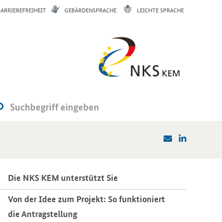
BARRIEREFREIHEIT
GEBÄRDENSPRACHE
LEICHTE SPRACHE
Die NKS KEM un­ter­stützt Sie
Von der Idee zum Pro­jekt: So funk­tio­niert
die An­trag­stel­lung