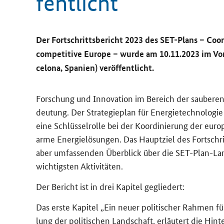
fent­licht
Der Fort­schritts­be­richt 2023 des SET-​Plans –
Coor
competitive Europe
– wurde am 10.11.2023 im Vor
ce­lo­na, Spa­ni­en) ver­öf­fent­licht.
For­schung und In­no­va­ti­on im Be­reich der sau­be­ren
deu­tung. Der Stra­te­gie­plan für En­er­gie­tech­no­lo­gie
eine Schlüs­sel­rol­le bei der Ko­or­di­nie­rung der eu­r
ar­me En­er­gie­lö­sun­gen. Das Haupt­ziel des Fort­sch
aber um­fas­sen­den Über­blick über die SET-​Plan-La
wich­tigs­ten Ak­ti­vi­tä­ten.
Der Be­richt ist in drei Ka­pi­tel ge­glie­dert:
Das erste Ka­pi­tel „Ein neuer po­li­ti­scher Rah­men 
lung der po­li­ti­schen Land­schaft, er­läu­tert die Hin­