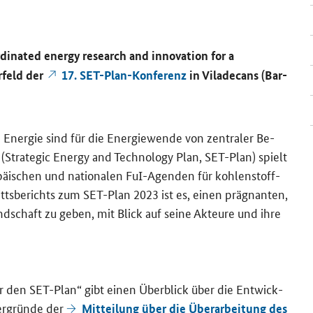
dinated energy research and innovation for a
­feld der
17. SET-​Plan-Konferenz
in Vila­de­cans (Bar­
 En­er­gie sind für die En­er­gie­wen­de von zen­tra­ler Be­
 (
Strategic Energy and Technology Plan
, SET-​Plan) spielt
o­päi­schen und na­tio­na­len FuI-​Agenden für koh­len­stoff­
ritts­be­richts zum SET-​Plan 2023 ist es, einen prä­gnan­ten,
ndschaft zu geben, mit Blick auf seine Ak­teu­re und ihre
für den SET-​Plan“ gibt einen Über­blick über die Ent­wick­
ter­grün­de der
Mit­tei­lung über die Über­ar­bei­tung des