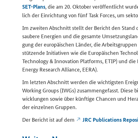
, die am 20. Ok­to­ber ver­öf­fent­licht wurd
SET-​Plans
lich der Ein­rich­tung von fünf
Task Forces
, um sek­to
Im zwei­ten Ab­schnitt stellt der Be­richt den Stand 
sau­be­re En­er­gien und die ge­sam­te Um­set­zungs­land
gung der eu­ro­päi­schen Län­der, die Ar­beits­grup­pen 
stüt­zen­de In­itia­ti­ven wie die Eu­ro­päi­schen Technolo
Technology & Innovation Platforms
, ETIP) und die Eu
Energy Research Alliance
, EERA).
Im letz­ten Ab­schnitt wer­den die wich­tigs­ten Er­eig
Working Groups
(IWGs) zu­sam­men­ge­fasst. Diese b
wick­lun­gen sowie über künf­ti­ge Chan­cen und Her­a
der ein­zel­nen Grup­pen.
Der Be­richt ist auf dem
JRC Pu­bli­ca­ti­ons Re­po­si