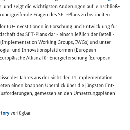
e, und zeigt die wich­tigs­ten Än­de­run­gen auf, ein­schließ­
r­über­grei­fen­de Fra­gen des SET-​Plans zu be­ar­bei­ten.
der EU-​Investitionen in For­schung und Ent­wick­lung für
­schaft des SET-​Plans dar - ein­schließ­lich der Be­tei­li­
(
Implementation Working Groups
, IWGs) und un­ter­
gie-​ und In­no­va­ti­ons­platt­for­men (
European
­ro­päi­sche Al­li­anz für En­er­gie­for­schung (
European
­nis­se des Jah­res aus der Sicht der 14
Implementation
ie­ten einen knap­pen Über­blick über die jüngs­ten Ent­
us­for­de­run­gen, ge­mes­sen an den Um­set­zungs­plä­nen
ver­füg­bar.
­to­ry