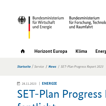
Horizont Europa
Klima
Ener
Startseite
Service
News
SET-Plan Progress Report 2023
EN­ER­GIE
28.11.2023
SET-​Plan Pro­gress 