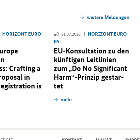
wei­te­re Mel­dun­gen
HO­RI­ZONT EU­RO­
HO­RI­ZONT EU­RO­
31.07.2026
PA
Europe
EU-​Konsultation zu den
on
künf­ti­gen Leit­li­ni­en
s: Crafting a
zum „
Do No Significant
roposal in
Harm
“-​Prinzip ge­star­
 registration is
tet
mehr
ER­GIE
KON­TAKT
IN­HALT
IM­PRE