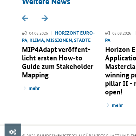
Wei­te­re News
­RI­
HO­RI­ZONT EU­RO­
04.08.2026
03.08.2026
PA, KLIMA, MIS­SIO­NEN, STÄD­TE
PA
r­
MIP4Adapt ver­öf­fent­
Horizon 
 für
licht ers­ten
How-to
Applicati
­
Guide
zum
Stakeholder
Masterclas
n­er­
Mapping
winning p
pillar II -
mehr
open!
mehr
© 2021 BUN­DES­MI­NIS­TE­RI­UM FÜR WIRT­SCHAFT UND EN­