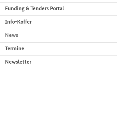
Fun­ding & Ten­ders Por­tal
Info-​Koffer
News
Ter­mi­ne
News­let­ter