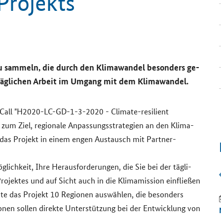
​Projekts
 zu sam­meln, die durch den Kli­ma­wan­del be­son­ders ge­
 täg­li­chen Ar­beit im Um­gang mit dem Kli­ma­wan­del.
Call
"H2020-​LC-GD-1-3-2020 -
Climate-resilient
t zum Ziel, re­gio­na­le An­pas­sungs­stra­te­gien an den Kli­ma­
t das Pro­jekt in einem engen Aus­tausch mit Partner-​
ch­keit, Ihre Her­aus­for­de­run­gen, die Sie bei der täg­li­
ro­jek­tes und auf Sicht auch in die Kli­ma­mis­si­on ein­flie­ßen
­te das Pro­jekt 10 Re­gio­nen aus­wäh­len, die be­son­ders
HO­RI­ZONT EU­RO­PA
13.10.2026
nen sol­len di­rek­te Un­ter­stüt­zung bei der Ent­wick­lung von
Horizon Europe Application