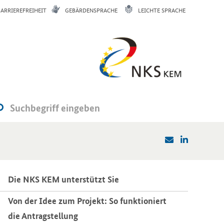
BARRIEREFREIHEIT
GEBÄRDENSPRACHE
LEICHTE SPRACHE
Die NKS KEM un­ter­stützt Sie
Von der Idee zum Pro­jekt: So funk­tio­niert
die An­trag­stel­lung