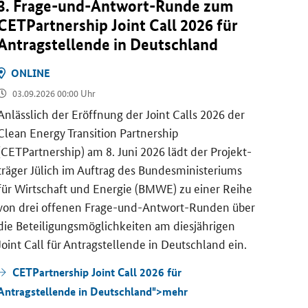
3. Frage-​und-Antwort-Runde zum
CET
CETPartnership Joint Call
2026 für
Run
An­trag­stel­len­de in Deutsch­land
ON
ON­LINE
09.
03.09.2026 00:00 Uhr
Die
C
(
CETP
An­läss­lich der Er­öff­nung der
Joint Calls
2026 der
den
J
Clean Energy Transition Partnership
und-A
(CETPartnership)
am 8. Juni 2026 lädt der Pro­jekt­
Uhr e
trä­ger Jü­lich im Auf­trag des Bun­des­mi­nis­te­ri­ums
für Wirt­schaft und En­er­gie (BMWE) zu einer Reihe
CE
von drei of­fe­nen Frage-​und-Antwort-Runden über
zum
J
die Be­tei­li­gungs­mög­lich­kei­ten am dies­jäh­ri­gen
Joint Call
für An­trag­stel­len­de in Deutsch­land ein.
HO­RI­ZONT EU­RO­
EN­ER­GIE,
26.07.2026
23.07.2026
PA, MIS­SIO­NEN, STÄD­TE
TÄT
CETPartnership Joint Call 2026 für
NetZero­Ci­ties star­tet
Women TechEU
:
Antragstellende in Deutschland">
mehr
neue Runde sei­nes
Aus­schrei­bungs­r