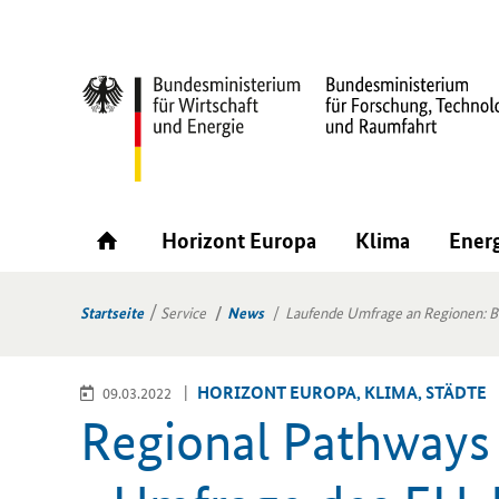
Horizont Europa
Klima
Ener
Startseite
Service
News
Laufende Umfrage an Regionen: Br
HO­RI­ZONT EU­RO­PA, KLIMA, STÄD­TE
09.03.2022
Regional Pathways 