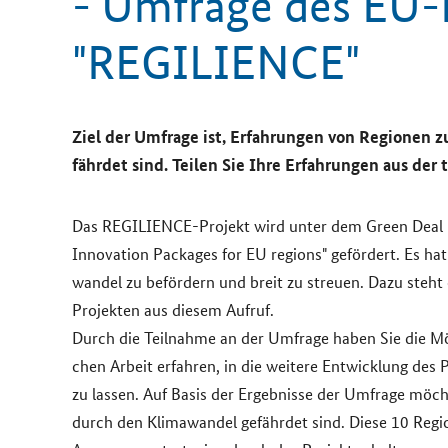
- Um­fra­ge des EU-
"
REGILIENCE
"
Ziel der Um­fra­ge ist, Er­fah­run­gen von Re­gio­nen
fähr­det sind. Tei­len Sie Ihre Er­fah­run­gen aus der
Das
REGILIENCE
-​Projekt wird unter dem
Green Deal 
Innovation Packages for EU regions
" ge­för­dert. Es ha
wan­del zu be­för­dern und breit zu streu­en. Dazu steh
Projekten aus die­sem Auf­ruf.
Durch die Teil­nah­me an der Um­fra­ge haben Sie die Mög­li
chen Ar­beit er­fah­ren, in die wei­te­re Ent­wick­lung des P
zu las­sen. Auf Basis der Er­geb­nis­se der Um­fra­ge möch
durch den Kli­ma­wan­del ge­fähr­det sind. Diese 10 Re­gio­