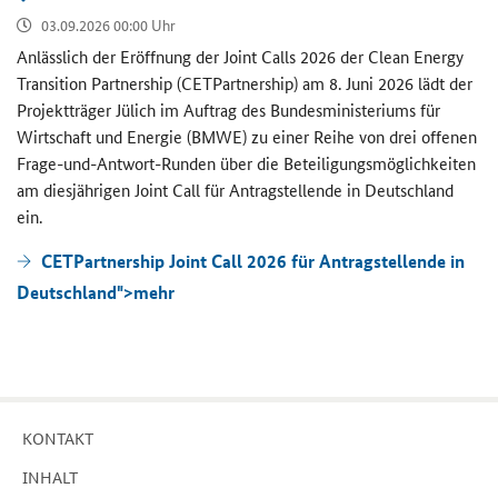
03.09.2026 00:00 Uhr
An­läss­lich der Er­öff­nung der
Joint Calls
2026 der
Clean Energy
Transition Partnership (CETPartnership)
am 8. Juni 2026 lädt der
Pro­jekt­trä­ger Jü­lich im Auf­trag des Bun­des­mi­nis­te­ri­ums für
Wirt­schaft und En­er­gie (BMWE) zu einer Reihe von drei of­fe­nen
Frage-​und-Antwort-Runden über die Be­tei­li­gungs­mög­lich­kei­ten
am dies­jäh­ri­gen
Joint Call
für An­trag­stel­len­de in Deutsch­land
ein.
CETPartnership Joint Call 2026 für Antragstellende in
Deutschland">
mehr
KON­TAKT
IN­HALT