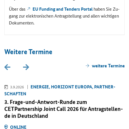
Über das
EU Funding and Tenders Portal
haben Sie Zu­
gang zur elek­tro­ni­schen An­trag­stel­lung und allen wich­ti­gen
Do­ku­men­ten.
Wei­te­re Ter­mi­ne
wei­te­re Ter­mi­ne
EN­ER­GIE, HO­RI­ZONT EU­RO­PA, PART­NER­
3.9.2026
SCHAF­TEN
3. Frage-​und-Antwort-Runde zum
CETPartnership Joint Call
2026 für An­trag­stel­len­
de in Deutsch­land
ON­LINE