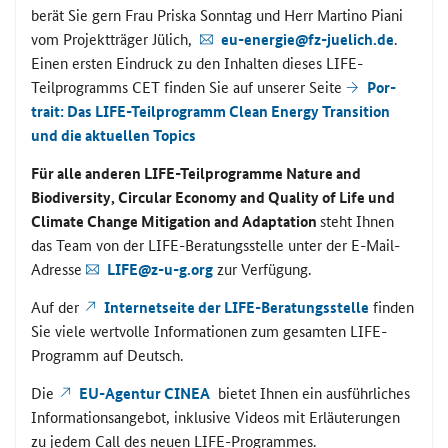
berät Sie gern Frau Pris­ka Sonn­tag und Herr Mar­ti­no Piani
vom Pro­jekt­trä­ger Jü­lich,
eu-​energie@fz-​juelich.de
.
Einen ers­ten Ein­druck zu den In­hal­ten die­ses
LIFE
-​
Teilprogramms
CET
fin­den Sie auf un­se­rer Seite
Por­
trait: Das
LIFE
-​Teilprogramm
Clean Energy Transition
und die ak­tu­el­len
Topics
Für alle an­de­ren
LIFE
-​Teilprogramme
Nature and
Biodiversity
,
Circular Economy and Quality of Life
und
Climate Change Mitigation and Adaptation
steht Ihnen
das Team von der
LIFE
-​Beratungsstelle unter der E-​Mail-
Adresse
LIFE
@z-u-g.org
zur Ver­fü­gung.
Auf der
In­ter­net­sei­te der
LIFE
-​Beratungsstelle
fin­den
Sie viele wert­vol­le In­for­ma­tio­nen zum ge­sam­ten
LIFE
-​
Programm auf Deutsch.
Die
EU-​Agentur
CINEA
bie­tet Ihnen ein aus­führ­li­ches
In­for­ma­ti­ons­an­ge­bot, in­klu­si­ve Vi­de­os mit Er­läu­te­run­gen
zu jedem
Call
des neuen
LIFE
-​Programmes.