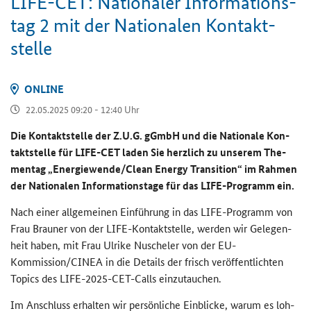
LIFE-CET
: Na­tio­na­ler In­for­ma­ti­ons­
tag 2 mit der Na­tio­na­len Kon­takt­
stel­le
ON­LINE
22.05.2025 09:20 - 12:40 Uhr
Die Kon­takt­stel­le der Z.U.G. gGmbH und die Na­tio­na­le Kon­
takt­stel­le für
LIFE-CET
laden Sie herz­lich zu un­se­rem The­
men­tag „En­er­gie­wen­de/
Clean Energy Transition
“ im Rah­men
der Na­tio­na­len In­for­ma­ti­ons­ta­ge für das
LIFE
-​Programm ein.
Nach einer all­ge­mei­nen Ein­füh­rung in das
LIFE
-​Programm von
Frau Brau­ner von der
LIFE
-​Kontaktstelle, wer­den wir Ge­le­gen­
heit haben, mit Frau Ul­ri­ke Nu­sche­ler von der EU-​
Kommission/
CINEA
in die De­tails der frisch ver­öf­fent­lich­ten
Topics
des
LIFE-2025-CET-Calls
ein­zu­tau­chen.
Im An­schluss er­hal­ten wir per­sön­li­che Ein­bli­cke, warum es loh­