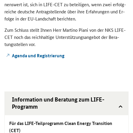
nens­wert ist, sich in
LIFE-CET
zu be­tei­li­gen, wenn zwei er­folg­
rei­che deut­sche An­trag­stel­len­de über ihre Er­fah­run­gen und Er­
fol­ge in der EU-​Landschaft be­rich­ten.
Zum Schluss stellt Ihnen Herr Mar­ti­no Piani von der
NKS LIFE-
CET
noch das reich­hal­ti­ge Un­ter­stüt­zungs­an­ge­bot der Be­ra­
tungs­stel­len vor.
Agen­da und Re­gis­trie­rung
In­for­ma­ti­on und Be­ra­tung zum
LIFE
-​
Programm
Für das
LIFE
-​Teilprogramm
Clean Energy Transition
(CET
)