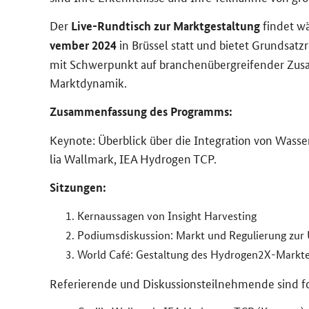
Der
fin­det w
Live
-​Rundtisch zur Markt­ge­stal­tung
in Brüs­sel statt und bie­tet Grund­satz­re
vem­ber 2024
mit Schwer­punkt auf bran­chen­über­grei­fen­der Zu­s
Markt­dy­na­mik.
Zu­sam­men­fas­sung des Pro­gramms:
Keynote
: Über­blick über die In­te­gra­ti­on von Was­s
lia Wall­mark, IEA
Hydrogen
TCP.
Sit­zun­gen:
Kern­aus­sa­gen von
Insight Harvesting
Po­di­ums­dis­kus­si­on: Markt und Re­gu­lie­rung zur
World
Café: Ge­stal­tung des
Hydrogen2X
-​Markt
Re­fe­rie­ren­de und Dis­kus­si­ons­teil­neh­men­de sind f