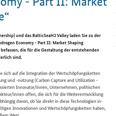
my - Part II: Market
e
“
nership)
und das
BalticSeaH2 Valley
laden Sie zu der
ydrogen Economy - Part II: Market Shaping
 be­fas­sen, die für die Ge­stal­tung der ent­ste­hen­den
r­lich sind.
e sich auf die In­te­gra­ti­on der Wert­schöp­fungs­ket­ten
­dung und -​nutzung (
Carbon Capture and Utilization
-
sier­ten In­no­va­tor/innen, Un­ter­neh­men, po­li­ti­schen
Ak­teur/innen offen, die sich für die Wei­ter­ent­wick­lung
hän­gig davon, ob Sie di­rekt in diese Tech­no­lo­gien in­
hal­ti­gen In­no­va­tio­nen und Wert­schöp­fungs­ket­ten haben,
o­ßem Wert.