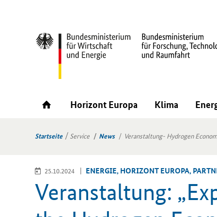
Horizont Europa
Klima
Ener
Startseite
Service
News
Veranstaltung- Hydrogen Econom
EN­ER­GIE, HO­RI­ZONT EU­RO­PA, PART­
25.10.2024
Ver­an­stal­tung: „
Exp