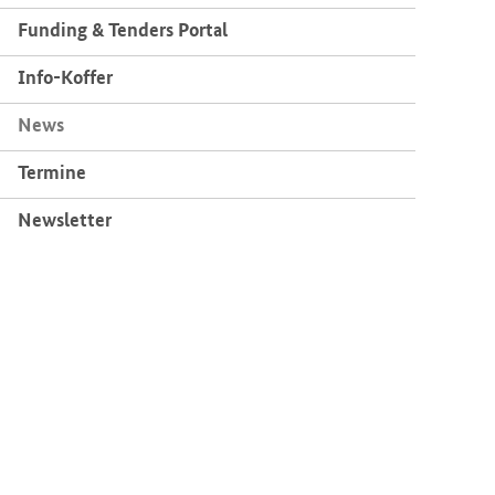
Fun­ding & Ten­ders Por­tal
Info-​Koffer
News
Ter­mi­ne
News­let­ter