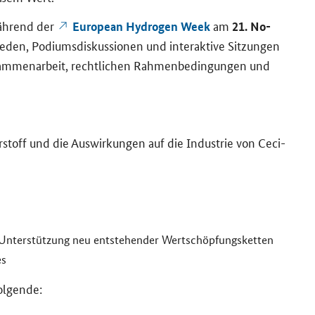
äh­rend der
am
European Hydrogen Week
21. No­
­den, Po­di­ums­dis­kus­sio­nen und in­ter­ak­ti­ve Sit­zun­gen
am­men­ar­beit, recht­li­chen Rah­men­be­din­gun­gen und
er­stoff und die Aus­wir­kun­gen auf die In­dus­trie von Ce­ci­
 Un­ter­stüt­zung neu ent­ste­hen­der Wert­schöp­fungs­ket­ten
es
ol­gen­de: