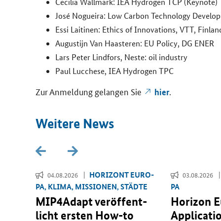
Ce­ci­lia Wall­mark:
IEA Hydrogen TCP (Keynote)
José No­guei­ra:
Low Carbon Technology Develo
Essi Lai­ti­nen:
Ethics of Innovations
, VTT, Fin­lan
Au­gus­ti­jn Van Haas­te­ren:
EU Policy
, DG ENER
Lars Peter Lind­fors, Neste:
oil industry
Paul Luc­che­se,
IEA Hydrogen TPC
Zur An­mel­dung ge­lan­gen Sie
.
hier
Wei­te­re News
­RI­
HO­RI­ZONT EU­RO­
04.08.2026
03.08.2026
PA, KLIMA, MIS­SIO­NEN, STÄD­TE
PA
r­
MIP4Adapt ver­öf­fent­
Horizon 
 für
licht ers­ten
How-to
Applicati