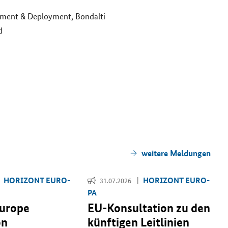
pment & Deployment
, Bon­dal­ti
d
wei­te­re Mel­dun­gen
HO­RI­ZONT EU­RO­
HO­RI­ZONT EU­RO­
31.07.2026
PA
Europe
EU-​Konsultation zu den
on
künf­ti­gen Leit­li­ni­en