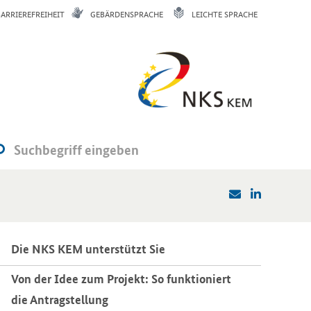
BARRIEREFREIHEIT
GEBÄRDENSPRACHE
LEICHTE SPRACHE
Die NKS KEM un­ter­stützt Sie
Von der Idee zum Pro­jekt: So funk­tio­niert
die An­trag­stel­lung