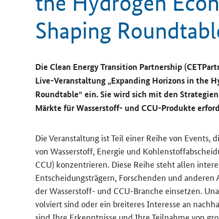
the Hydrogen Econo
Shaping Roundtabl
Die
Clean Energy Transition Partnership
(CETPart
Live
-​Veranstaltung „
Expanding Horizons in the H
Roundtable
“ ein. Sie wird sich mit den Stra­te­gien
Märk­te für Wasserstoff-​ und CCU-​Produkte er­for­de
Die Ver­an­stal­tung ist Teil einer Reihe von Events, di
von Was­ser­stoff, En­er­gie und Koh­len­stoff­abschei
CCU) kon­zen­trie­ren. Diese Reihe steht allen in­ter­es­
Ent­schei­dungs­trä­gern, For­schen­den und an­de­ren 
der Wasserstoff-​ und CCU-​Branche ein­set­zen. Un­ab­
vol­viert sind oder ein brei­te­res In­ter­es­se an nach­
sind Ihre Er­kennt­nis­se und Ihre Teil­nah­me von gr