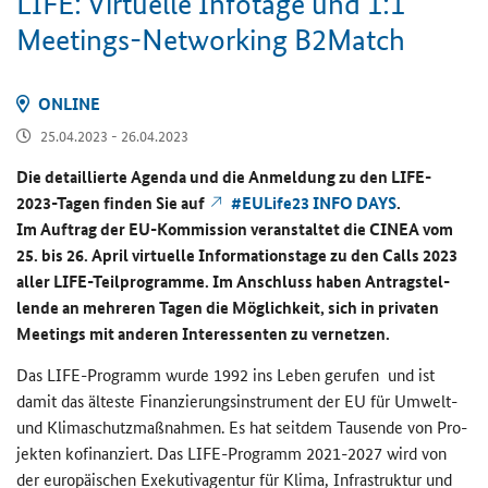
LIFE: Vir­tu­el­le In­fo­ta­ge und 1:1
Meetings-​Networking B2Match
ON­LINE
25.04.2023 - 26.04.2023
Die de­tail­lier­te Agen­da und die An­mel­dung zu den
LIFE
-​
2023-Tagen fin­den Sie auf
#EULife23 INFO DAYS
.
Im Auf­trag der EU-​Kommission ver­an­stal­tet die CINEA vom
25. bis 26. April vir­tu­el­le In­for­ma­ti­ons­ta­ge zu den
Calls
2023
aller
LIFE
-​Teilprogramme. Im An­schluss haben An­trag­stel­
len­de an meh­re­ren Tagen die Mög­lich­keit, sich in pri­va­ten
Mee­tings mit an­de­ren In­ter­es­sen­ten zu ver­net­zen.
Das
LIFE
-​Programm wurde 1992 ins Leben ge­ru­fen und ist
damit das äl­tes­te Fi­nan­zie­rungs­in­stru­ment der EU für Umwelt-​
und Kli­ma­schutz­maß­nah­men. Es hat seit­dem Tau­sen­de von Pro­
jek­ten ko­fi­nan­ziert. Das
LIFE
-​Programm 2021-​2027 wird von
der eu­ro­päi­schen Exe­ku­tiv­agen­tur für Klima, In­fra­struk­tur und