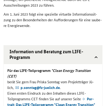
Ausschreibungen 2023 zu füh­ren.
Am 1. Juni 2023 folgt eine spe­zi­el­le vir­tu­el­le In­for­ma­ti­ons­sit­
zung zu den Be­son­der­hei­ten der Auf­for­de­run­gen für eine sau­be­
re En­er­gie­wen­de.
In­for­ma­ti­on und Be­ra­tung zum
LIFE
-​
Programm
Für das
LIFE
-​Teilprogramm
"
Clean Energy Transition
(CET)
berät Sie gern Frau Pris­ka Sonn­tag vom Pro­jekt­trä­ger Jü­
lich,
p.sonn­tag@fz-​juelich.de
.
Einen ers­ten Ein­druck zu den In­hal­ten die­ses
LIFE
-​
Teilprogramms CET fin­den Sie auf un­se­rer Seite
Por­
trait: Das
LIFE
-​Teilprogramm "
Clean Energy Transition
"