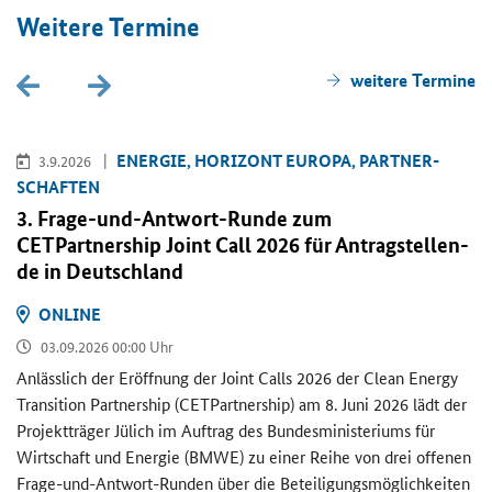
Wei­te­re Ter­mi­ne
wei­te­re Ter­mi­ne
EN­ER­GIE, HO­RI­ZONT EU­RO­PA, PART­NER­
3.9.2026
SCHAF­TEN
3. Frage-​und-Antwort-Runde zum
CETPartnership Joint Call
2026 für An­trag­stel­len­
de in Deutsch­land
ON­LINE
03.09.2026 00:00 Uhr
An­läss­lich der Er­öff­nung der
Joint Calls
2026 der
Clean Energy
Transition Partnership (CETPartnership)
am 8. Juni 2026 lädt der
Pro­jekt­trä­ger Jü­lich im Auf­trag des Bun­des­mi­nis­te­ri­ums für
Wirt­schaft und En­er­gie (BMWE) zu einer Reihe von drei of­fe­nen
Frage-​und-Antwort-Runden über die Be­tei­li­gungs­mög­lich­kei­ten