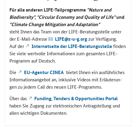
Für alle an­de­ren
LIFE
-​Teilprogramme
"Nature and
Biodiversity", "Circular Economy and Quality of Life"
und
"
Climate Change Mitigation and Adaptation"
steht Ihnen das Team von der
LIFE
-​Beratungsstelle unter
der E-​Mail-Adresse
LIFE
@z-u-g.org
zur Ver­fü­gung.
Auf der
In­ter­net­sei­te der
LIFE
-​Beratungsstelle
fin­den
Sie viele wert­vol­le In­for­ma­tio­nen zum ge­sam­ten
LIFE
-​
Programm auf Deutsch.
Die
EU-​Agentur
CINEA
bie­tet Ihnen ein aus­führ­li­ches
In­for­ma­ti­ons­an­ge­bot an, in­klu­si­ve Vi­de­os mit Er­läu­te­run­
gen zu jedem
Call
des neuen
LIFE
-​Programms.
Über das
Funding, Tenders & Opportunities Portal
haben Sie Zu­gang zur elek­tro­ni­schen An­trag­stel­lung und
allen wich­ti­gen Do­ku­men­ten.