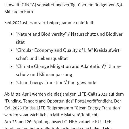
Um­welt (CINEA) ver­wal­tet und ver­fügt über ein Bud­get von 5,4
Mil­li­ar­den Euro.
Seit 2021 ist es in vier Teil­pro­gram­me un­ter­teilt:
"
Nature and Biodiversity
" / Na­tur­schutz und Bio­di­ver­
si­tät
"
Circular Economy and Quality of Life
" Kreis­lauf­wirt­
schaft und Le­bens­qua­li­tät
"
Climate Change Mitigation and Adaptation
"/ Kli­ma­
schutz und Kli­ma­an­pas­sung
"
Clean Energy Transtion
"/ En­er­gie­wen­de
Ab Mitte April wer­den die dies­jäh­ri­gen
LIFE-Calls
2023 auf dem
"
Funding, Tenders and Opportunities
" Por­tal ver­öf­fent­licht. Der
Call
2023 für das
LIFE
-​Teilprogramm "
Clean Energy Transition
"
wer­den vor­aus­sicht­lich ab Mitte Mai ver­öf­fent­licht.
Am 25. und 26. April or­ga­ni­siert CINEA vir­tu­el­le EU-
LIFE
-​
Infotage, um po­ten­zi­el­le An­trag­stel­len­de durch die
LIFE
-​