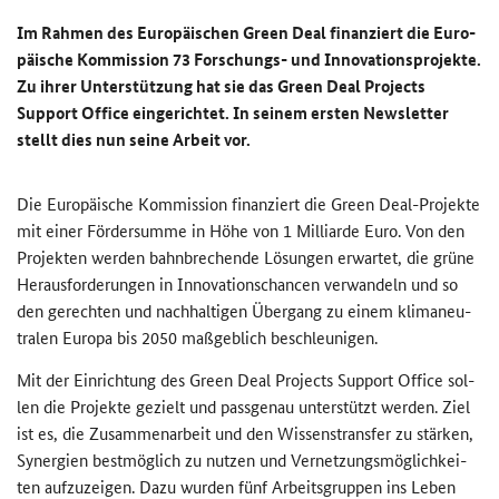
Im Rah­men des Eu­ro­päi­schen
Green Deal
fi­nan­ziert die Eu­ro­
päi­sche Kom­mis­si­on 73 Forschungs-​ und In­no­va­ti­ons­pro­jek­te.
Zu ihrer Un­ter­stüt­zung hat sie das
Green Deal Projects
Support Office
ein­ge­rich­tet. In sei­nem ers­ten
Newsletter
stellt dies nun seine Ar­beit vor.
Die Eu­ro­päi­sche Kom­mis­si­on fi­nan­ziert die
Green Deal
-​Projekte
mit einer För­der­sum­me in Höhe von 1 Mil­li­ar­de Euro. Von den
Pro­jek­ten wer­den bahn­bre­chen­de Lö­sun­gen er­war­tet, die grüne
Her­aus­for­de­run­gen in In­no­va­ti­ons­chan­cen ver­wan­deln und so
den ge­rech­ten und nach­hal­ti­gen Über­gang zu einem kli­ma­neu­
tra­len Eu­ro­pa bis 2050 maß­geb­lich be­schleu­ni­gen.
Mit der Ein­rich­tung des
Green Deal Projects Support Office
sol­
len die Pro­jek­te ge­zielt und pass­ge­nau un­ter­stützt wer­den. Ziel
ist es, die Zu­sam­men­ar­beit und den Wis­sens­trans­fer zu stär­ken,
Syn­er­gien best­mög­lich zu nut­zen und Ver­net­zungs­mög­lich­kei­
ten auf­zu­zei­gen. Dazu wur­den fünf Ar­beits­grup­pen ins Leben