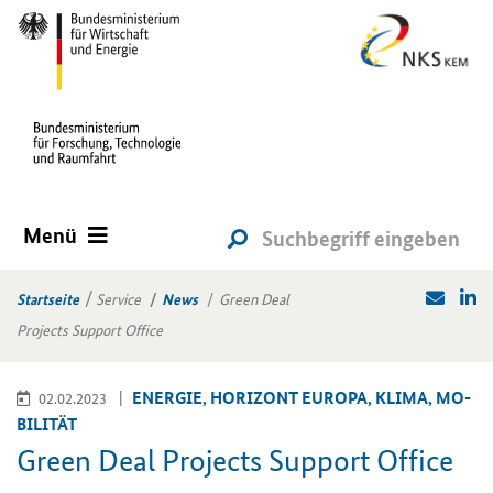
Menü
Startseite
Service
News
Green Deal
Projects Support Office
EN­ER­GIE, HO­RI­ZONT EU­RO­PA, KLIMA, MO­
02.02.2023
BI­LI­TÄT
Green Deal Pro­jects Sup­port Of­fice