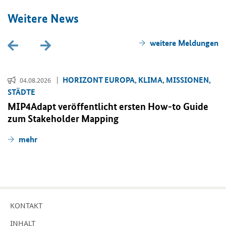
Wei­te­re News
wei­te­re Mel­dun­gen
HO­RI­ZONT EU­RO­PA, KLIMA, MIS­SIO­NEN,
04.08.2026
STÄD­TE
MIP4Adapt ver­öf­fent­licht ers­ten
How-to Guide
zum
Stakeholder Mapping
mehr
KON­TAKT
IN­HALT