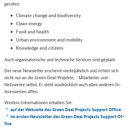
ge­ru­fen:
Climate change and biodiversity
Clean energy
Food and health
Urban environment and mobility
Knowledge and citizens
Auch or­ga­ni­sa­to­ri­sche und tech­ni­sche Ser­vices sind ge­plant.
Der neue
Newsletter
er­scheint vier­tel­jähr­lich und rich­tet sich
nicht nur an die
Green Deal
-​Projekte, - Mit­ar­bei­ter und -​
Netzwerke selbst. Er steht aus­drück­lich auch allen an­de­ren In­
ter­es­sier­ten offen.
Wei­te­re In­for­ma­tio­nen er­hal­ten Sie:
auf der Web­sei­te des
Green Deal Projects Support Office
im ers­ten News­let­ter des Green Deal Pro­jects Sup­port Of­
fice