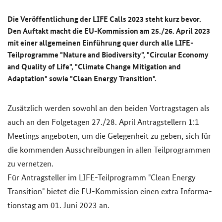
Die Ver­öf­fent­li­chung der
LIFE Calls
2023 steht kurz bevor.
Den Auf­takt macht die EU-​Kommission am 25./26. April 2023
mit einer all­ge­mei­nen Ein­füh­rung quer durch alle
LIFE
-​
Teilprogramme "
Nature and Biodiversity
", "
Circular Economy
and Quality of Life
", "
Climate Change Mitigation and
Adaptation
" sowie "
Clean Energy Transition
".
Zu­sätz­lich wer­den so­wohl an den bei­den Vor­trags­ta­gen als
auch an den Fol­ge­ta­gen 27./28. April An­trag­stel­lern 1:1
Mee­tings an­ge­bo­ten, um die Ge­le­gen­heit zu geben, sich für
die kom­men­den Aus­schrei­bun­gen in allen Teil­pro­gram­men
zu ver­net­zen.
Für An­trag­stel­ler im
LIFE
-​Teilprogramm "
Clean Energy
Transition
" bie­tet die EU-​Kommission einen extra In­for­ma­
ti­ons­tag am 01. Juni 2023 an.