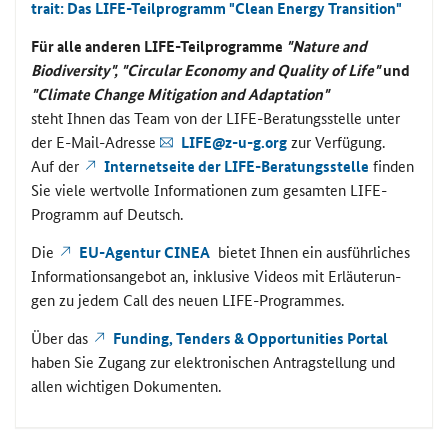
trait: Das
LIFE
-​Teilprogramm "
Clean Energy Transition
"
Für alle an­de­ren
LIFE
-​Teilprogramme
"Nature and
Biodiversity", "Circular Economy and Quality of Life"
und
"
Climate Change Mitigation and Adaptation"
steht Ihnen das Team von der
LIFE
-​Beratungsstelle unter
der E-​Mail-Adresse
LIFE
@z-u-g.org
zur Ver­fü­gung.
Auf der
In­ter­net­sei­te der
LIFE
-​Beratungsstelle
fin­den
Sie viele wert­vol­le In­for­ma­tio­nen zum ge­sam­ten
LIFE
-​
Programm auf Deutsch.
Die
EU-​Agentur
CINEA
bie­tet Ihnen ein aus­führ­li­ches
In­for­ma­ti­ons­an­ge­bot an, in­klu­si­ve Vi­de­os mit Er­läu­te­run­
gen zu jedem
Call
des neuen
LIFE
-​Programmes.
Über das
Funding, Tenders & Opportunities Portal
haben Sie Zu­gang zur elek­tro­ni­schen An­trag­stel­lung und
allen wich­ti­gen Do­ku­men­ten.