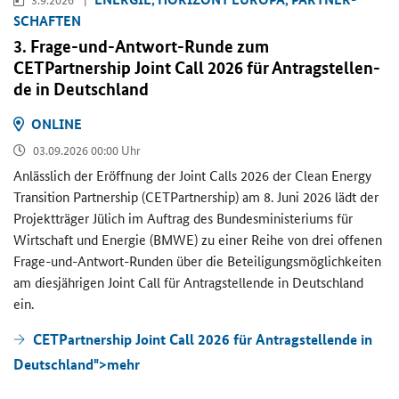
SCHAF­TEN
3. Frage-​und-Antwort-Runde zum
CETPartnership Joint Call
2026 für An­trag­stel­len­
de in Deutsch­land
ON­LINE
03.09.2026 00:00 Uhr
An­läss­lich der Er­öff­nung der
Joint Calls
2026 der
Clean Energy
Transition Partnership (CETPartnership)
am 8. Juni 2026 lädt der
Pro­jekt­trä­ger Jü­lich im Auf­trag des Bun­des­mi­nis­te­ri­ums für
Wirt­schaft und En­er­gie (BMWE) zu einer Reihe von drei of­fe­nen
Frage-​und-Antwort-Runden über die Be­tei­li­gungs­mög­lich­kei­ten
am dies­jäh­ri­gen
Joint Call
für An­trag­stel­len­de in Deutsch­land
ein.
CETPartnership Joint Call 2026 für Antragstellende in
Deutschland">
mehr