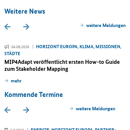
Wei­te­re News
wei­te­re Mel­dun­gen
HO­RI­ZONT EU­RO­PA, KLIMA, MIS­SIO­NEN,
04.08.2026
STÄD­TE
MIP4Adapt ver­öf­fent­licht ers­ten
How-to Guide
zum
Stakeholder Mapping
mehr
Kom­men­de Ter­mi­ne
wei­te­re Mel­dun­gen
EN­ER­GIE, HO­RI­ZONT EU­RO­PA, PART­NER­
3.9.2026