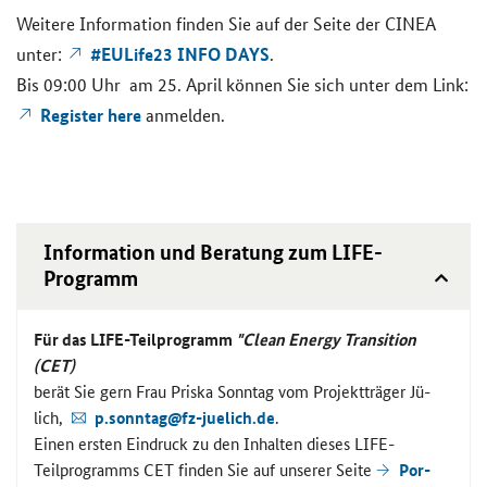
Wei­te­re In­for­ma­ti­on fin­den Sie auf der Seite der CINEA
#EULife23 INFO DAYS
unter:
.
Bis 09:00 Uhr am 25. April kön­nen Sie sich unter dem Link:
Register here
an­mel­den.
In­for­ma­ti­on und Be­ra­tung zum
LIFE
-​
Programm
Für das
LIFE
-​Teilprogramm
"
Clean Energy Transition
(CET)
berät Sie gern Frau Pris­ka Sonn­tag vom Pro­jekt­trä­ger Jü­
lich,
p.sonn­tag@fz-​juelich.de
.
Einen ers­ten Ein­druck zu den In­hal­ten die­ses
LIFE
-​
Teilprogramms CET fin­den Sie auf un­se­rer Seite
Por­